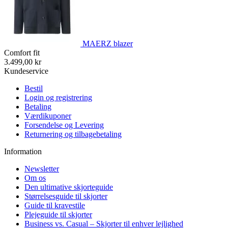
MAERZ blazer
Comfort fit
3.499,00 kr
Kundeservice
Bestil
Login og registrering
Betaling
Værdikuponer
Forsendelse og Levering
Returnering og tilbagebetaling
Information
Newsletter
Om os
Den ultimative skjorteguide
Størrelsesguide til skjorter
Guide til kravestile
Plejeguide til skjorter
Business vs. Casual – Skjorter til enhver lejlighed