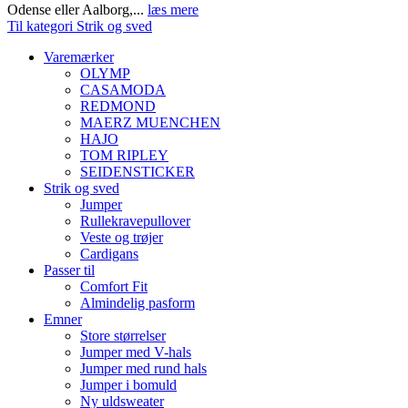
Odense eller Aalborg,...
læs mere
Til kategori Strik og sved
Varemærker
OLYMP
CASAMODA
REDMOND
MAERZ MUENCHEN
HAJO
TOM RIPLEY
SEIDENSTICKER
Strik og sved
Jumper
Rullekravepullover
Veste og trøjer
Cardigans
Passer til
Comfort Fit
Almindelig pasform
Emner
Store størrelser
Jumper med V-hals
Jumper med rund hals
Jumper i bomuld
Ny uldsweater