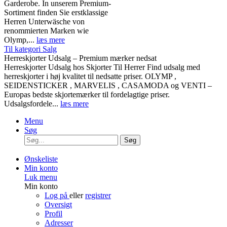
Garderobe. In unserem Premium-
Sortiment finden Sie erstklassige
Herren Unterwäsche von
renommierten Marken wie
Olymp,...
læs mere
Til kategori Salg
Herreskjorter Udsalg – Premium mærker nedsat
Herreskjorter Udsalg hos Skjorter Til Herrer Find udsalg med
herreskjorter i høj kvalitet til nedsatte priser. OLYMP ,
SEIDENSTICKER , MARVELIS , CASAMODA og VENTI –
Europas bedste skjortemærker til fordelagtige priser.
Udsalgsfordele...
læs mere
Menu
Søg
Søg
Ønskeliste
Min konto
Luk menu
Min konto
Log på
eller
registrer
Oversigt
Profil
Adresser