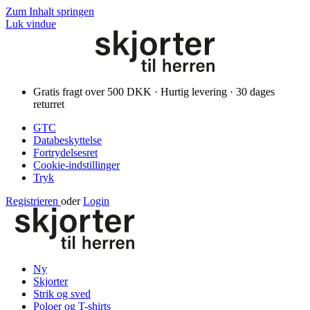
Zum Inhalt springen
Luk vindue
Gratis fragt over 500 DKK · Hurtig levering · 30 dages
returret
GTC
Databeskyttelse
Fortrydelsesret
Cookie-indstillinger
Tryk
Registrieren
oder
Login
Ny
Skjorter
Strik og sved
Poloer og T-shirts