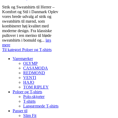
Strik og Sweatshirts til Herrer –
Komfort og Stil i Danmark Oplev
vores brede udvalg af strik og
sweatshirts til mænd, som
kombinerer høj kvalitet med
moderne design. Fra klassiske
pullover i ren merino til bløde
sweatshirts i bomuld og...
læs
mere
Til kategori Poloer og T-shirts
Varemærker
OLYMP
CASAMODA
REDMOND
VENTI
HAJO
TOM RIPLEY
Poloer og T-shirts
Polo-skjorter
T-shirts
Langærmede T-shirts
Passer til
Slim Fit