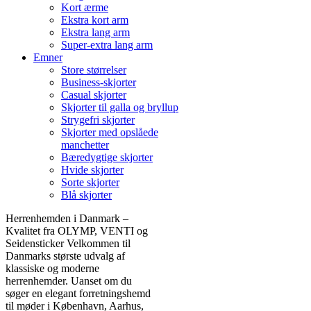
Kort ærme
Ekstra kort arm
Ekstra lang arm
Super-extra lang arm
Emner
Store størrelser
Business-skjorter
Casual skjorter
Skjorter til galla og bryllup
Strygefri skjorter
Skjorter med opslåede
manchetter
Bæredygtige skjorter
Hvide skjorter
Sorte skjorter
Blå skjorter
Herrenhemden i Danmark –
Kvalitet fra OLYMP, VENTI og
Seidensticker Velkommen til
Danmarks største udvalg af
klassiske og moderne
herrenhemder. Uanset om du
søger en elegant forretningshemd
til møder i København, Aarhus,