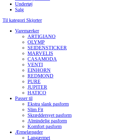
Undertøj
Salg
Til kategori Skjorter
Varemærker
ARTIGIANO
OLYMP
SEIDENSTICKER
MARVELIS
CASAMODA
VENTI
EINHORN
REDMOND
PURE
JUPITER
HATICO
Passer til
Ekstra slank pasform
Slim Fit
Skræddersyet pasform
Almindelig pasform
Komfort pasform
Ærmelængder
Langærmet