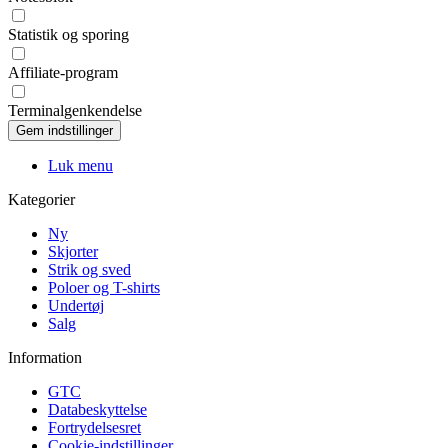
Statistik og sporing
Affiliate-program
Terminalgenkendelse
Luk menu
Kategorier
Ny
Skjorter
Strik og sved
Poloer og T-shirts
Undertøj
Salg
Information
GTC
Databeskyttelse
Fortrydelsesret
Cookie-indstillinger