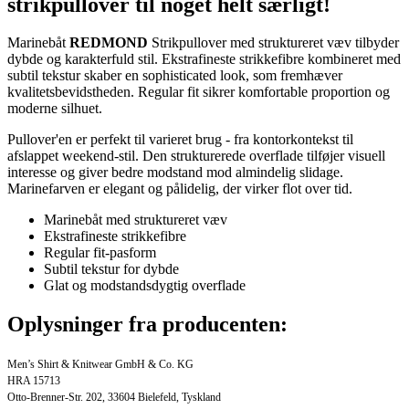
strikpullover til noget helt særligt!
Marinebåt
REDMOND
Strikpullover med struktureret væv tilbyder
dybde og karakterfuld stil. Ekstrafineste strikkefibre kombineret med
subtil tekstur skaber en sophisticated look, som fremhæver
kvalitetsbevidstheden. Regular fit sikrer komfortable proportion og
moderne silhuet.
Pullover'en er perfekt til varieret brug - fra kontorkontekst til
afslappet weekend-stil. Den strukturerede overflade tilføjer visuell
interesse og giver bedre modstand mod almindelig slidage.
Marinefarven er elegant og pålidelig, der virker flot over tid.
Marinebåt med struktureret væv
Ekstrafineste strikkefibre
Regular fit-pasform
Subtil tekstur for dybde
Glat og modstandsdygtig overflade
Oplysninger fra producenten:
Men’s Shirt & Knitwear GmbH & Co. KG
HRA 15713
Otto-Brenner-Str. 202, 33604 Bielefeld, Tyskland