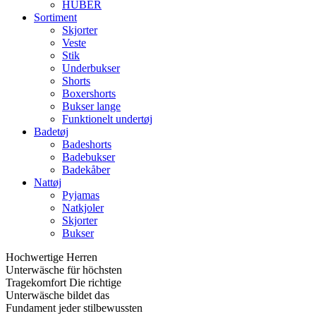
HUBER
Sortiment
Skjorter
Veste
Stik
Underbukser
Shorts
Boxershorts
Bukser lange
Funktionelt undertøj
Badetøj
Badeshorts
Badebukser
Badekåber
Nattøj
Pyjamas
Natkjoler
Skjorter
Bukser
Hochwertige Herren
Unterwäsche für höchsten
Tragekomfort Die richtige
Unterwäsche bildet das
Fundament jeder stilbewussten