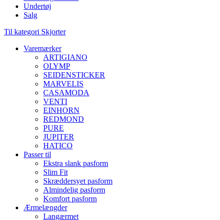
Undertøj
Salg
Til kategori Skjorter
Varemærker
ARTIGIANO
OLYMP
SEIDENSTICKER
MARVELIS
CASAMODA
VENTI
EINHORN
REDMOND
PURE
JUPITER
HATICO
Passer til
Ekstra slank pasform
Slim Fit
Skræddersyet pasform
Almindelig pasform
Komfort pasform
Ærmelængder
Langærmet