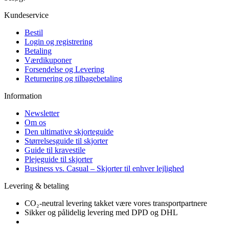
Kundeservice
Bestil
Login og registrering
Betaling
Værdikuponer
Forsendelse og Levering
Returnering og tilbagebetaling
Information
Newsletter
Om os
Den ultimative skjorteguide
Størrelsesguide til skjorter
Guide til kravestile
Plejeguide til skjorter
Business vs. Casual – Skjorter til enhver lejlighed
Levering & betaling
CO₂-neutral levering takket være vores transportpartnere
Sikker og pålidelig levering med DPD og DHL