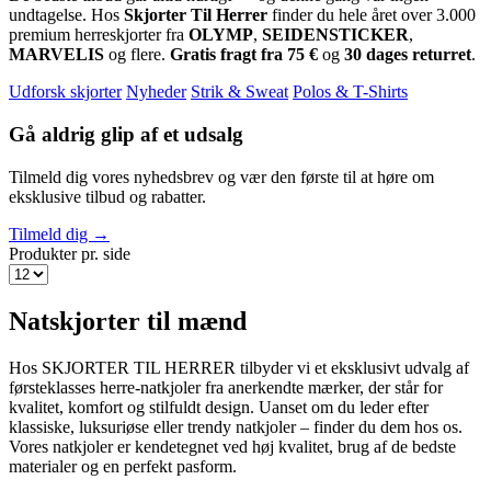
undtagelse. Hos
Skjorter Til Herrer
finder du hele året over 3.000
premium herreskjorter fra
OLYMP
,
SEIDENSTICKER
,
MARVELIS
og flere.
Gratis fragt fra 75 €
og
30 dages returret
.
Udforsk skjorter
Nyheder
Strik & Sweat
Polos & T-Shirts
Gå aldrig glip af et udsalg
Tilmeld dig vores nyhedsbrev og vær den første til at høre om
eksklusive tilbud og rabatter.
Tilmeld dig →
Produkter pr. side
Natskjorter til mænd
Hos SKJORTER TIL HERRER tilbyder vi et eksklusivt udvalg af
førsteklasses herre-natkjoler fra anerkendte mærker, der står for
kvalitet, komfort og stilfuldt design. Uanset om du leder efter
klassiske, luksuriøse eller trendy natkjoler – finder du dem hos os.
Vores natkjoler er kendetegnet ved høj kvalitet, brug af de bedste
materialer og en perfekt pasform.