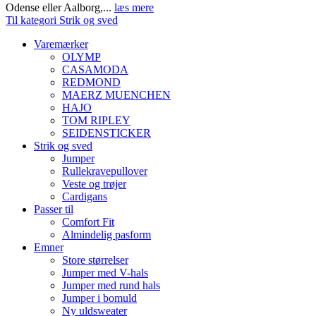
Odense eller Aalborg,...
læs mere
Til kategori Strik og sved
Varemærker
OLYMP
CASAMODA
REDMOND
MAERZ MUENCHEN
HAJO
TOM RIPLEY
SEIDENSTICKER
Strik og sved
Jumper
Rullekravepullover
Veste og trøjer
Cardigans
Passer til
Comfort Fit
Almindelig pasform
Emner
Store størrelser
Jumper med V-hals
Jumper med rund hals
Jumper i bomuld
Ny uldsweater