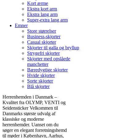
Kort ærme
Ekstra kort arm
Ekstra lang arm
Super-extra lang arm
Emner
Store størrelser
Business-skjorter
Casual skjorter
Skjorter til galla og bryllup
Strygefri skjorter
Skjorter med opslåede
manchetter
Bæredygtige skjorter
Hvide skjorter
Sorte skjorter
Blå skjorter
Herrenhemden i Danmark –
Kvalitet fra OLYMP, VENTI og
Seidensticker Velkommen til
Danmarks største udvalg af
klassiske og moderne
herrenhemder. Uanset om du
søger en elegant forretningshemd
til møder i København, Aarhus,