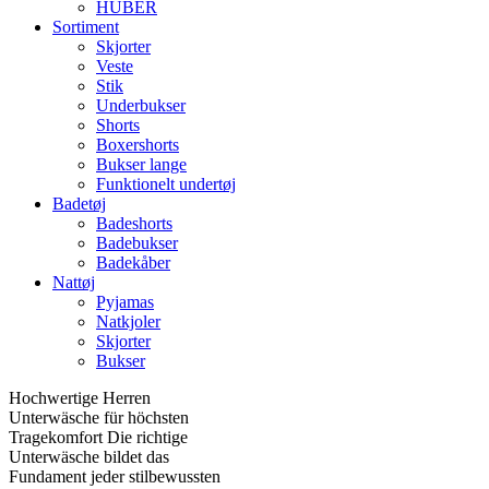
HUBER
Sortiment
Skjorter
Veste
Stik
Underbukser
Shorts
Boxershorts
Bukser lange
Funktionelt undertøj
Badetøj
Badeshorts
Badebukser
Badekåber
Nattøj
Pyjamas
Natkjoler
Skjorter
Bukser
Hochwertige Herren
Unterwäsche für höchsten
Tragekomfort Die richtige
Unterwäsche bildet das
Fundament jeder stilbewussten