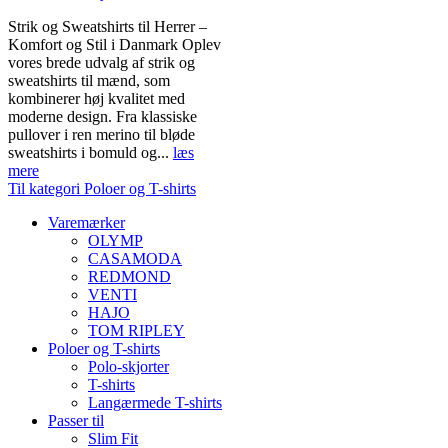
Strik og Sweatshirts til Herrer –
Komfort og Stil i Danmark Oplev
vores brede udvalg af strik og
sweatshirts til mænd, som
kombinerer høj kvalitet med
moderne design. Fra klassiske
pullover i ren merino til bløde
sweatshirts i bomuld og...
læs
mere
Til kategori Poloer og T-shirts
Varemærker
OLYMP
CASAMODA
REDMOND
VENTI
HAJO
TOM RIPLEY
Poloer og T-shirts
Polo-skjorter
T-shirts
Langærmede T-shirts
Passer til
Slim Fit