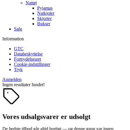
Nattøj
Pyjamas
Natkjoler
Skjorter
Bukser
Salg
Information
GTC
Databeskyttelse
Fortrydelsesret
Cookie-indstillinger
Tryk
Anmelden
Ingen resultater fundet!
Vores udsalgsvarer er udsolgt
De bedste tilbud går altid hurtigt — og denne gang var ingen