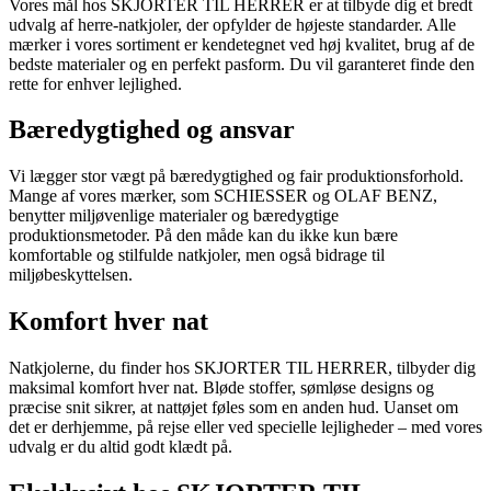
Vores mål hos SKJORTER TIL HERRER er at tilbyde dig et bredt
udvalg af herre-natkjoler, der opfylder de højeste standarder. Alle
mærker i vores sortiment er kendetegnet ved høj kvalitet, brug af de
bedste materialer og en perfekt pasform. Du vil garanteret finde den
rette for enhver lejlighed.
Bæredygtighed og ansvar
Vi lægger stor vægt på bæredygtighed og fair produktionsforhold.
Mange af vores mærker, som SCHIESSER og OLAF BENZ,
benytter miljøvenlige materialer og bæredygtige
produktionsmetoder. På den måde kan du ikke kun bære
komfortable og stilfulde natkjoler, men også bidrage til
miljøbeskyttelsen.
Komfort hver nat
Natkjolerne, du finder hos SKJORTER TIL HERRER, tilbyder dig
maksimal komfort hver nat. Bløde stoffer, sømløse designs og
præcise snit sikrer, at nattøjet føles som en anden hud. Uanset om
det er derhjemme, på rejse eller ved specielle lejligheder – med vores
udvalg er du altid godt klædt på.