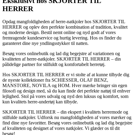
Eksklusivt hos SKJORTER TIL
HERRER
Opdag mangfoldigheden af herre-natkjoler hos SKJORTER TIL
HERRER og oplev den perfekte kombination af tradition, kvalitet
og moderne design. Bestil nemt online og nyd godt af vores
fremragende kundeservice og hurtig levering. Hos os finder du
garanteret dine nye yndlingsstykker til natten.
Besøg vores onlinebutik og lad dig begejstre af variationen og
kvaliteten af herre-natkjoler. SKJORTER TIL HERRER – din
pålidelige partner for stilfuldt og komfortabelt herretøj.
Hos SKJORTER TIL HERRER er vi stolte af at kunne tilbyde dig
de nyeste kollektioner fra SCHIESSER, OLAF BENZ,
MANSTORE, NOVILA og HOM. Hver mærke bringer sin egen
filosofi og design med, så du kan finde det perfekte nattøj til enhver
lejlighed. Stol på vores udvalg og nyd den luksus og komfort, som
kun kvalitets herre-undertøj kan tilbyde.
SKJORTER TIL HERRER – din ekspert i kvalitets herremode og
stilfulde natkjoler. Udforsk nu mangfoldigheden af vores mærker og
find dine nye favoritter. Besøg vores onlinebutik og lad dig begejstre
af kvaliteten og designet af vores natkjoler. Vi glæder os til dit
besøg!