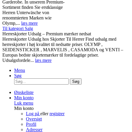
Garderobe. In unserem Premium-
Sortiment finden Sie erstklassige
Herren Unterwäsche von
renommierten Marken wie
Olymp,...
læs mere
Til kategori Salg
Herreskjorter Udsalg – Premium mærker nedsat
Herreskjorter Udsalg hos Skjorter Til Herrer Find udsalg med
herreskjorter i høj kvalitet til nedsatte priser. OLYMP ,
SEIDENSTICKER , MARVELIS , CASAMODA og VENTI –
Europas bedste skjortemærker til fordelagtige priser.
Udsalgsfordele...
læs mere
Menu
Søg
Søg
Ønskeliste
Min konto
Luk menu
Min konto
Log på
eller
registrer
Oversigt
Profil
Adresser