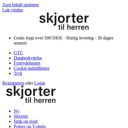
Zum Inhalt springen
Luk vindue
Gratis fragt over 500 DKK · Hurtig levering · 30 dages
returret
GTC
Databeskyttelse
Fortrydelsesret
Cookie-indstillinger
Tryk
Registrieren
oder
Login
Ny
Skjorter
Strik og sved
Poloer og T-shirts