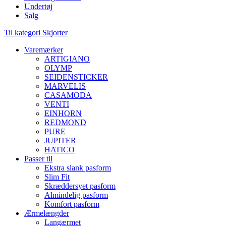
Undertøj
Salg
Til kategori Skjorter
Varemærker
ARTIGIANO
OLYMP
SEIDENSTICKER
MARVELIS
CASAMODA
VENTI
EINHORN
REDMOND
PURE
JUPITER
HATICO
Passer til
Ekstra slank pasform
Slim Fit
Skræddersyet pasform
Almindelig pasform
Komfort pasform
Ærmelængder
Langærmet