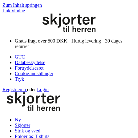
Zum Inhalt springen
Luk vindue
Gratis fragt over 500 DKK · Hurtig levering · 30 dages
returret
GTC
Databeskyttelse
Fortrydelsesret
Cookie-indstillinger
Tryk
Registrieren
oder
Login
Ny
Skjorter
Strik og sved
Poloer og T-shirts