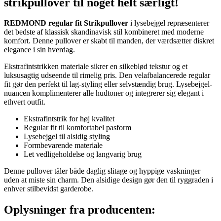
strikpullover til noget helt særligt!
REDMOND regular fit Strikpullover
i lysebejgel repræsenterer
det bedste af klassisk skandinavisk stil kombineret med moderne
komfort. Denne pullover er skabt til manden, der værdsætter diskret
elegance i sin hverdag.
Ekstrafintstrikken materiale sikrer en silkeblød tekstur og et
luksusagtig udseende til rimelig pris. Den velafbalancerede regular
fit gør den perfekt til lag-styling eller selvstændig brug. Lysebejgel-
nuancen komplimenterer alle hudtoner og integrerer sig elegant i
ethvert outfit.
Ekstrafintstrik for høj kvalitet
Regular fit til komfortabel pasform
Lysebejgel til alsidig styling
Formbevarende materiale
Let vedligeholdelse og langvarig brug
Denne pullover tåler både daglig slitage og hyppige vaskninger
uden at miste sin charm. Den alsidige design gør den til ryggraden i
enhver stilbevidst garderobe.
Oplysninger fra producenten: