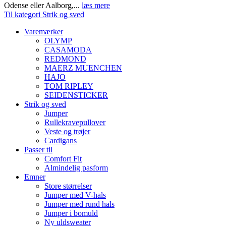
Odense eller Aalborg,...
læs mere
Til kategori Strik og sved
Varemærker
OLYMP
CASAMODA
REDMOND
MAERZ MUENCHEN
HAJO
TOM RIPLEY
SEIDENSTICKER
Strik og sved
Jumper
Rullekravepullover
Veste og trøjer
Cardigans
Passer til
Comfort Fit
Almindelig pasform
Emner
Store størrelser
Jumper med V-hals
Jumper med rund hals
Jumper i bomuld
Ny uldsweater