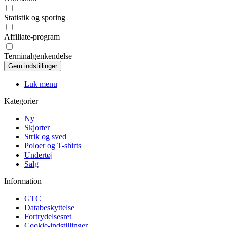
Statistik og sporing
Affiliate-program
Terminalgenkendelse
Luk menu
Kategorier
Ny
Skjorter
Strik og sved
Poloer og T-shirts
Undertøj
Salg
Information
GTC
Databeskyttelse
Fortrydelsesret
Cookie-indstillinger