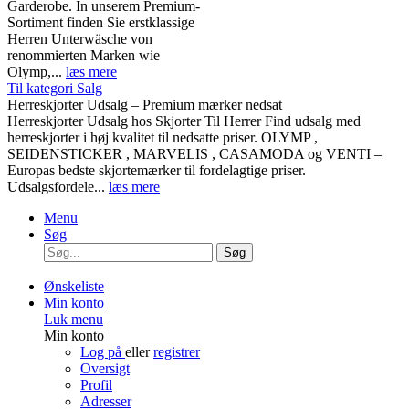
Garderobe. In unserem Premium-
Sortiment finden Sie erstklassige
Herren Unterwäsche von
renommierten Marken wie
Olymp,...
læs mere
Til kategori Salg
Herreskjorter Udsalg – Premium mærker nedsat
Herreskjorter Udsalg hos Skjorter Til Herrer Find udsalg med
herreskjorter i høj kvalitet til nedsatte priser. OLYMP ,
SEIDENSTICKER , MARVELIS , CASAMODA og VENTI –
Europas bedste skjortemærker til fordelagtige priser.
Udsalgsfordele...
læs mere
Menu
Søg
Søg
Ønskeliste
Min konto
Luk menu
Min konto
Log på
eller
registrer
Oversigt
Profil
Adresser