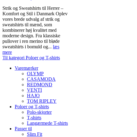
Strik og Sweatshirts til Herrer –
Komfort og Stil i Danmark Oplev
vores brede udvalg af strik og
sweatshirts til mænd, som
kombinerer høj kvalitet med
moderne design. Fra klassiske
pullover i ren merino til bløde
sweatshirts i bomuld og...
læs
mere
Til kategori Poloer og T-shirts
Varemærker
OLYMP
CASAMODA
REDMOND
VENTI
HAJO
TOM RIPLEY
Poloer og T-shirts
Polo-skjorter
T-shirts
Langærmede T-shirts
Passer til
Slim Fit