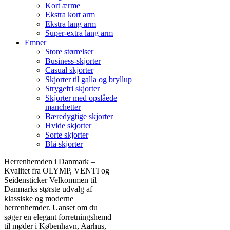
Kort ærme
Ekstra kort arm
Ekstra lang arm
Super-extra lang arm
Emner
Store størrelser
Business-skjorter
Casual skjorter
Skjorter til galla og bryllup
Strygefri skjorter
Skjorter med opslåede
manchetter
Bæredygtige skjorter
Hvide skjorter
Sorte skjorter
Blå skjorter
Herrenhemden i Danmark –
Kvalitet fra OLYMP, VENTI og
Seidensticker Velkommen til
Danmarks største udvalg af
klassiske og moderne
herrenhemder. Uanset om du
søger en elegant forretningshemd
til møder i København, Aarhus,