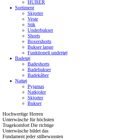
HUBER
Sortiment
Skjorter
Veste
Stik
Underbukser
Shorts
Boxershorts
Bukser lange
Funktionelt undertøj
Badetøj
Badeshorts
Badebukser
Badekåber
Nattøj
Pyjamas
Natkjoler
Skjorter
Bukser
Hochwertige Herren
Unterwäsche für höchsten
Tragekomfort Die richtige
Unterwäsche bildet das
Fundament jeder stilbewussten