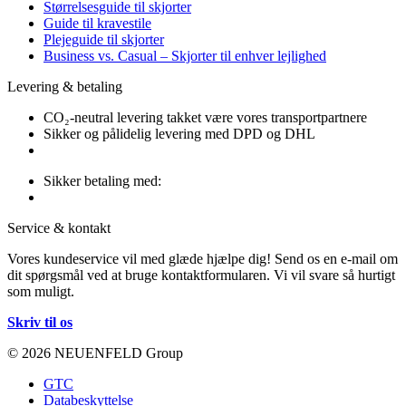
Størrelsesguide til skjorter
Guide til kravestile
Plejeguide til skjorter
Business vs. Casual – Skjorter til enhver lejlighed
Levering & betaling
CO₂-neutral levering takket være vores transportpartnere
Sikker og pålidelig levering med DPD og DHL
Sikker betaling med:
Service & kontakt
Vores kundeservice vil med glæde hjælpe dig! Send os en e-mail om
dit spørgsmål ved at bruge kontaktformularen. Vi vil svare så hurtigt
som muligt.
Skriv til os
© 2026 NEUENFELD Group
GTC
Databeskyttelse