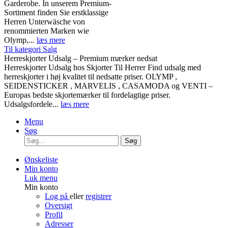
Garderobe. In unserem Premium-
Sortiment finden Sie erstklassige
Herren Unterwäsche von
renommierten Marken wie
Olymp,...
læs mere
Til kategori Salg
Herreskjorter Udsalg – Premium mærker nedsat
Herreskjorter Udsalg hos Skjorter Til Herrer Find udsalg med
herreskjorter i høj kvalitet til nedsatte priser. OLYMP ,
SEIDENSTICKER , MARVELIS , CASAMODA og VENTI –
Europas bedste skjortemærker til fordelagtige priser.
Udsalgsfordele...
læs mere
Menu
Søg
Søg
Ønskeliste
Min konto
Luk menu
Min konto
Log på
eller
registrer
Oversigt
Profil
Adresser