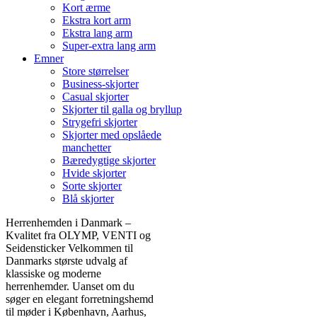
Kort ærme
Ekstra kort arm
Ekstra lang arm
Super-extra lang arm
Emner
Store størrelser
Business-skjorter
Casual skjorter
Skjorter til galla og bryllup
Strygefri skjorter
Skjorter med opslåede
manchetter
Bæredygtige skjorter
Hvide skjorter
Sorte skjorter
Blå skjorter
Herrenhemden i Danmark –
Kvalitet fra OLYMP, VENTI og
Seidensticker Velkommen til
Danmarks største udvalg af
klassiske og moderne
herrenhemder. Uanset om du
søger en elegant forretningshemd
til møder i København, Aarhus,