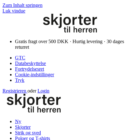
Zum Inhalt springen
Luk vindue
Gratis fragt over 500 DKK · Hurtig levering · 30 dages
returret
GTC
Databeskyttelse
Fortrydelsesret
Cookie-indstillinger
Tryk
Registrieren
oder
Login
Ny
Skjorter
Strik og sved
Poloer og T-shirts