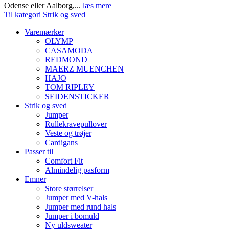
Odense eller Aalborg,...
læs mere
Til kategori Strik og sved
Varemærker
OLYMP
CASAMODA
REDMOND
MAERZ MUENCHEN
HAJO
TOM RIPLEY
SEIDENSTICKER
Strik og sved
Jumper
Rullekravepullover
Veste og trøjer
Cardigans
Passer til
Comfort Fit
Almindelig pasform
Emner
Store størrelser
Jumper med V-hals
Jumper med rund hals
Jumper i bomuld
Ny uldsweater