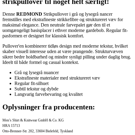
strikpullover til noget helt særligt!
Denne
REDMOND
Strikpullover i grå og lysegrå nancer
fremstilles med ekstrafineste strikkefibre og struktureret væv for
maksimal elegance. Den neutrale farvepalet gør den til et
uomgængeligt basisplacer i ethver moderne gardebob. Regular fit-
pasformen er designet for klassisk komfort.
Pullover'en kombinerer tidløs design med moderne tekstur, hvilket
skaber visuell interesse uden at være prangende. Strukturvæven
sikrer bedre holdbarhed og mindre synligt pilling under daglig brug.
Ideelt til både formel og casual kontekst.
Grå og lysegrå nuancer
Ekstrafineste materialer med struktureret væv
Regular fit-silhuet
Subtil tekstur og dybde
Langvarig farvebevaring og kvalitet
Oplysninger fra producenten:
Men’s Shirt & Knitwear GmbH & Co. KG
HRA 15713
Otto-Brenner-Str. 202, 33604 Bielefeld, Tyskland