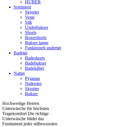
HUBER
Sortiment
Skjorter
Veste
Stik
Underbukser
Shorts
Boxershorts
Bukser lange
Funktionelt undertøj
Badetøj
Badeshorts
Badebukser
Badekåber
Nattøj
Pyjamas
Natkjoler
Skjorter
Bukser
Hochwertige Herren
Unterwäsche für höchsten
Tragekomfort Die richtige
Unterwäsche bildet das
Fundament jeder stilbewussten