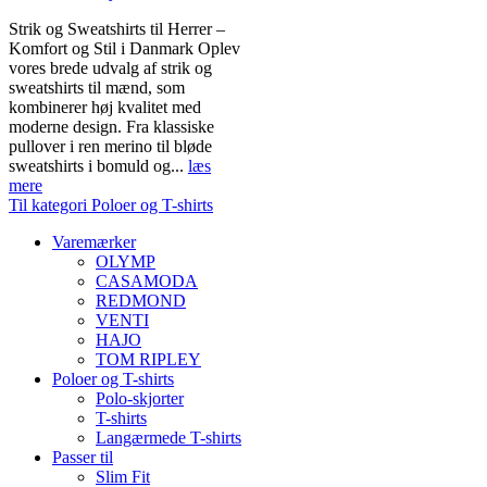
Strik og Sweatshirts til Herrer –
Komfort og Stil i Danmark Oplev
vores brede udvalg af strik og
sweatshirts til mænd, som
kombinerer høj kvalitet med
moderne design. Fra klassiske
pullover i ren merino til bløde
sweatshirts i bomuld og...
læs
mere
Til kategori Poloer og T-shirts
Varemærker
OLYMP
CASAMODA
REDMOND
VENTI
HAJO
TOM RIPLEY
Poloer og T-shirts
Polo-skjorter
T-shirts
Langærmede T-shirts
Passer til
Slim Fit