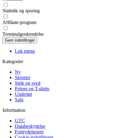
Statistik og sporing
Affiliate-program
Terminalgenkendelse
Luk menu
Kategorier
Ny
Skjorter
Strik og sved
Poloer og T-shirts
Undertøj
Salg
Information
GTC
Databeskyttelse
Fortrydelsesret
Cookie-indstillinger