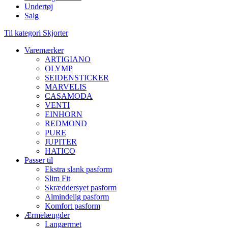
Undertøj
Salg
Til kategori Skjorter
Varemærker
ARTIGIANO
OLYMP
SEIDENSTICKER
MARVELIS
CASAMODA
VENTI
EINHORN
REDMOND
PURE
JUPITER
HATICO
Passer til
Ekstra slank pasform
Slim Fit
Skræddersyet pasform
Almindelig pasform
Komfort pasform
Ærmelængder
Langærmet