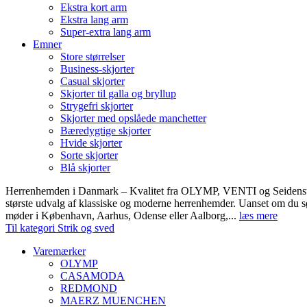
Ekstra kort arm
Ekstra lang arm
Super-extra lang arm
Emner
Store størrelser
Business-skjorter
Casual skjorter
Skjorter til galla og bryllup
Strygefri skjorter
Skjorter med opslåede manchetter
Bæredygtige skjorter
Hvide skjorter
Sorte skjorter
Blå skjorter
Herrenhemden i Danmark – Kvalitet fra OLYMP, VENTI og Seidens
største udvalg af klassiske og moderne herrenhemder. Uanset om du sø
møder i København, Aarhus, Odense eller Aalborg,...
læs mere
Til kategori Strik og sved
Varemærker
OLYMP
CASAMODA
REDMOND
MAERZ MUENCHEN