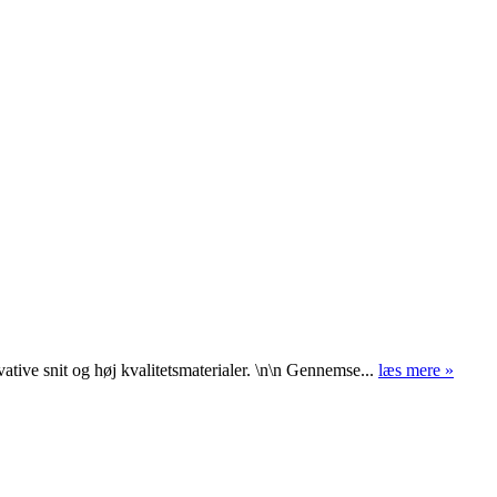
e snit og høj kvalitetsmaterialer. \n\n Gennemse...
læs mere »