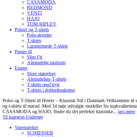
CASAMODA
REDMOND
VENTI
HAJO
TOM RIPLEY
Poloer og T-shirts
Polo-skjorter
T-shirts
Langærmede T-shirts
Passer til
Slim Fit
Almindelig pasform
Emner
Store størrelser
Almindelige T-shirts
T-shirts med tryk
T-shirts i dobbeltpakning
Polos og T-Shirts til Herrer – Klassisk Stil i Danmark Velkommen til 
og t-shirts til mænd. Med 34 nøje udvalgte modeller fra topkvali
CASAMODA og HAJO, finder du det perfekte klassiske...
læs mere
Til kategori Undertøj
Varemærker
SCHIESSER