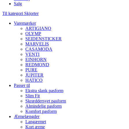
Salg
Til kategori Skjorter
Varemærker
ARTIGIANO
OLYMP
SEIDENSTICKER
MARVELIS
CASAMODA
VENTI
EINHORN
REDMOND
PURE
JUPITER
HATICO
Passer til
Ekstra slank pasform
Slim Fit
Skræddersyet pasform
Almindelig pasform
Komfort pasform
Ærmelængder
Langærmet
Kort ærme