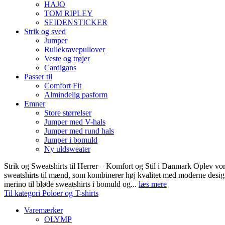
HAJO
TOM RIPLEY
SEIDENSTICKER
Strik og sved
Jumper
Rullekravepullover
Veste og trøjer
Cardigans
Passer til
Comfort Fit
Almindelig pasform
Emner
Store størrelser
Jumper med V-hals
Jumper med rund hals
Jumper i bomuld
Ny uldsweater
Strik og Sweatshirts til Herrer – Komfort og Stil i Danmark Oplev vor
sweatshirts til mænd, som kombinerer høj kvalitet med moderne design.
merino til bløde sweatshirts i bomuld og...
læs mere
Til kategori Poloer og T-shirts
Varemærker
OLYMP