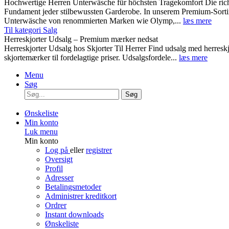
Hochwertige Herren Unterwäsche für höchsten Tragekomfort Die rich
Fundament jeder stilbewussten Garderobe. In unserem Premium-Sortim
Unterwäsche von renommierten Marken wie Olymp,...
læs mere
Til kategori Salg
Herreskjorter Udsalg – Premium mærker nedsat
Herreskjorter Udsalg hos Skjorter Til Herrer Find udsalg med he
skjortemærker til fordelagtige priser. Udsalgsfordele...
læs mere
Menu
Søg
Søg
Ønskeliste
Min konto
Luk menu
Min konto
Log på
eller
registrer
Oversigt
Profil
Adresser
Betalingsmetoder
Administrer kreditkort
Ordrer
Instant downloads
Ønskeliste