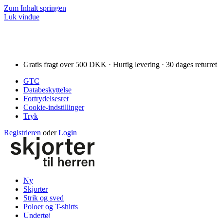
Zum Inhalt springen
Luk vindue
Gratis fragt over 500 DKK · Hurtig levering · 30 dages returret
GTC
Databeskyttelse
Fortrydelsesret
Cookie-indstillinger
Tryk
Registrieren
oder
Login
Ny
Skjorter
Strik og sved
Poloer og T-shirts
Undertøj