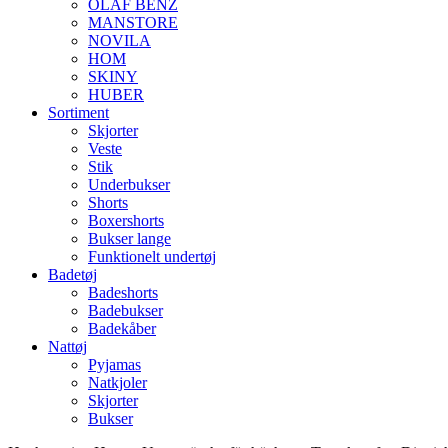
OLAF BENZ
MANSTORE
NOVILA
HOM
SKINY
HUBER
Sortiment
Skjorter
Veste
Stik
Underbukser
Shorts
Boxershorts
Bukser lange
Funktionelt undertøj
Badetøj
Badeshorts
Badebukser
Badekåber
Nattøj
Pyjamas
Natkjoler
Skjorter
Bukser