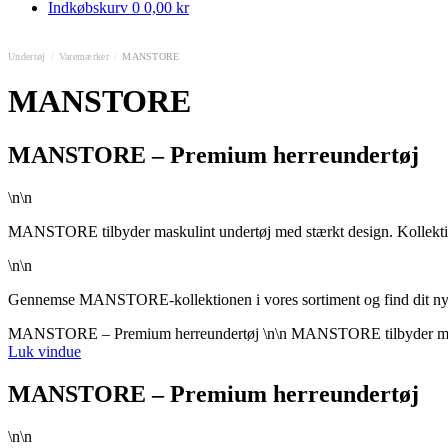
Indkøbskurv
0
0,00 kr
Undertøj
/
Varemærker
/
MANSTORE
MANSTORE
MANSTORE – Premium herreundertøj
\n\n
MANSTORE tilbyder maskulint undertøj med stærkt design. Kollektion
\n\n
Gennemse MANSTORE-kollektionen i vores sortiment og find dit nye
MANSTORE – Premium herreundertøj \n\n MANSTORE tilbyder maskulin
Luk vindue
MANSTORE – Premium herreundertøj
\n\n