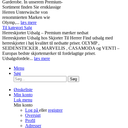
Garderobe. In unserem Premium-
Sortiment finden Sie erstklassige
Herren Unterwäsche von
renommierten Marken wie
Olymp,...
læs mere
Til kategori Salg
Herreskjorter Udsalg – Premium mærker nedsat
Herreskjorter Udsalg hos Skjorter Til Herrer Find udsalg med
herreskjorter i høj kvalitet til nedsatte priser. OLYMP ,
SEIDENSTICKER , MARVELIS , CASAMODA og VENTI –
Europas bedste skjortemærker til fordelagtige priser.
Udsalgsfordele...
læs mere
Menu
Søg
Søg
Ønskeliste
Min konto
Luk menu
Min konto
Log på
eller
registrer
Oversigt
Profil
Adresser