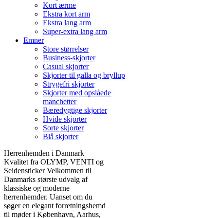
Kort ærme
Ekstra kort arm
Ekstra lang arm
Super-extra lang arm
Emner
Store størrelser
Business-skjorter
Casual skjorter
Skjorter til galla og bryllup
Strygefri skjorter
Skjorter med opslåede
manchetter
Bæredygtige skjorter
Hvide skjorter
Sorte skjorter
Blå skjorter
Herrenhemden i Danmark –
Kvalitet fra OLYMP, VENTI og
Seidensticker Velkommen til
Danmarks største udvalg af
klassiske og moderne
herrenhemder. Uanset om du
søger en elegant forretningshemd
til møder i København, Aarhus,