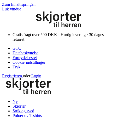
Zum Inhalt springen
Luk vindue
Gratis fragt over 500 DKK · Hurtig levering · 30 dages
returret
GTC
Databeskyttelse
Fortrydelsesret
Cookie-indstillinger
Tryk
Registrieren
oder
Login
Ny
Skjorter
Strik og sved
Poloer og T-shirts