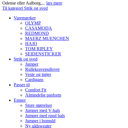
Odense eller Aalborg,...
læs mere
Til kategori Strik og sved
Varemærker
OLYMP
CASAMODA
REDMOND
MAERZ MUENCHEN
HAJO
TOM RIPLEY
SEIDENSTICKER
Strik og sved
Jumper
Rullekravepullover
Veste og trøjer
Cardigans
Passer til
Comfort Fit
Almindelig pasform
Emner
Store størrelser
Jumper med V-hals
Jumper med rund hals
Jumper i bomuld
Ny uldsweater