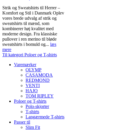
Strik og Sweatshirts til Herrer –
Komfort og Stil i Danmark Oplev
vores brede udvalg af strik og
sweatshirts til mænd, som
kombinerer høj kvalitet med
moderne design. Fra klassiske
pullover i ren merino til bløde
sweatshirts i bomuld og...
læs
mere
Til kategori Poloer og T-shirts
Varemærker
OLYMP
CASAMODA
REDMOND
VENTI
HAJO
TOM RIPLEY
Poloer og T-shirts
Polo-skjorter
T-shirts
Langærmede T-shirts
Passer til
Slim Fit