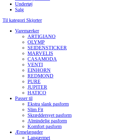
Undertøj
Salg
Til kategori Skjorter
Varemærker
ARTIGIANO
OLYMP
SEIDENSTICKER
MARVELIS
CASAMODA
VENTI
EINHORN
REDMOND
PURE
JUPITER
HATICO
Passer til
Ekstra slank pasform
Slim Fit
Skræddersyet pasform
Almindelig pasform
Komfort pasform
Ærmelængder
Langærmet