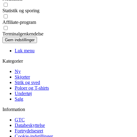
Statistik og sporing
Affiliate-program
Terminalgenkendelse
Luk menu
Kategorier
Ny
Skjorter
Strik og sved
Poloer og T-shirts
Undertøj
Salg
Information
GTC
Databeskyttelse
Fortrydelsesret
Cookie-indstillinger