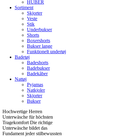
HUBER
Sortiment
Skjorter
Veste
Stik
Underbukser
Shorts
Boxershorts
Bukser lange
Funktionelt undertøj
Badetøj
Badeshorts
Badebukser
Badekåber
Nattøj
Pyjamas
Natkjoler
Skjorter
Bukser
Hochwertige Herren
Unterwäsche für höchsten
Tragekomfort Die richtige
Unterwäsche bildet das
Fundament jeder stilbewussten