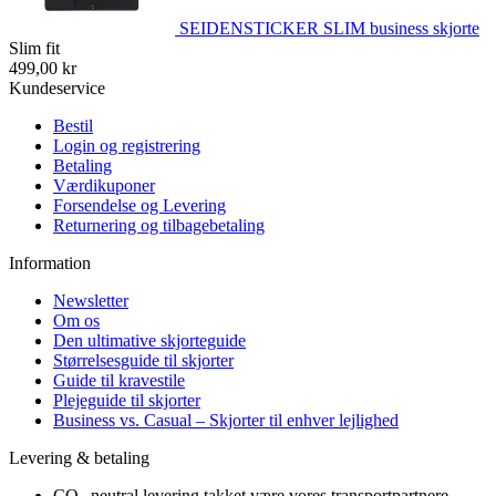
SEIDENSTICKER SLIM business skjorte
Slim fit
499,00 kr
Kundeservice
Bestil
Login og registrering
Betaling
Værdikuponer
Forsendelse og Levering
Returnering og tilbagebetaling
Information
Newsletter
Om os
Den ultimative skjorteguide
Størrelsesguide til skjorter
Guide til kravestile
Plejeguide til skjorter
Business vs. Casual – Skjorter til enhver lejlighed
Levering & betaling
CO₂-neutral levering takket være vores transportpartnere