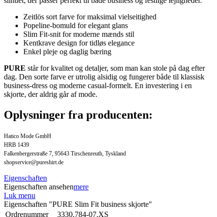
silhuet, der passer perfekt til både business og festlige lejligheder.
Zeitlös sort farve for maksimal vielseitighed
Popeline-bomuld for elegant glans
Slim Fit-snit for moderne mænds stil
Kentkrave design for tidløs elegance
Enkel pleje og daglig bæring
PURE
står for kvalitet og detaljer, som man kan stole på dag efter
dag. Den sorte farve er utrolig alsidig og fungerer både til klassisk
business-dress og moderne casual-formelt. En investering i en
skjorte, der aldrig går af mode.
Oplysninger fra producenten:
Hatico Mode GmbH
HRB 1439
Falkenbergerstraße 7, 95643 Tirschenreuth, Tyskland
shopservice@pureshirt.de
Eigenschaften
Eigenschaften ansehen
mere
Luk menu
Eigenschaften "PURE Slim Fit business skjorte"
Ordrenummer
3330.784-07.XS