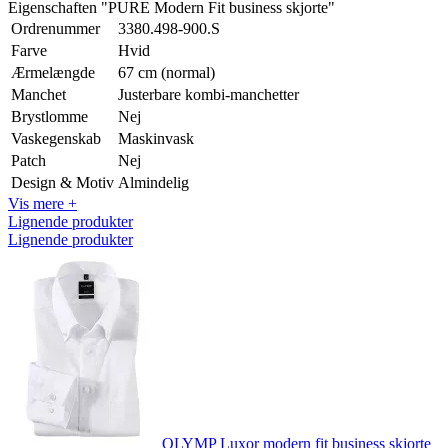
Eigenschaften "PURE Modern Fit business skjorte"
Ordrenummer
3380.498-900.S
Farve
Hvid
Ærmelængde
67 cm (normal)
Manchet
Justerbare kombi-manchetter
Brystlomme
Nej
Vaskegenskab
Maskinvask
Patch
Nej
Design & Motiv
Almindelig
Vis mere +
Lignende produkter
Lignende produkter
OLYMP Luxor modern fit business skjorte