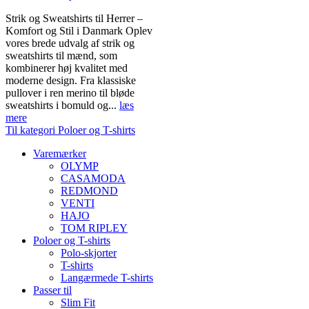
Strik og Sweatshirts til Herrer –
Komfort og Stil i Danmark Oplev
vores brede udvalg af strik og
sweatshirts til mænd, som
kombinerer høj kvalitet med
moderne design. Fra klassiske
pullover i ren merino til bløde
sweatshirts i bomuld og...
læs
mere
Til kategori Poloer og T-shirts
Varemærker
OLYMP
CASAMODA
REDMOND
VENTI
HAJO
TOM RIPLEY
Poloer og T-shirts
Polo-skjorter
T-shirts
Langærmede T-shirts
Passer til
Slim Fit