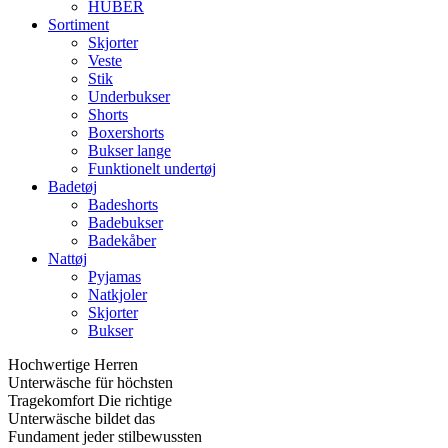
HUBER
Sortiment
Skjorter
Veste
Stik
Underbukser
Shorts
Boxershorts
Bukser lange
Funktionelt undertøj
Badetøj
Badeshorts
Badebukser
Badekåber
Nattøj
Pyjamas
Natkjoler
Skjorter
Bukser
Hochwertige Herren
Unterwäsche für höchsten
Tragekomfort Die richtige
Unterwäsche bildet das
Fundament jeder stilbewussten