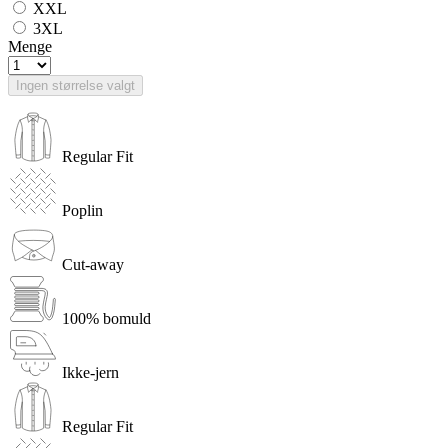
XXL
3XL
Menge
Ingen størrelse valgt
Regular Fit
Poplin
Cut-away
100% bomuld
Ikke-jern
Regular Fit