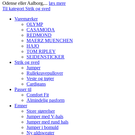
Odense eller Aalborg,...
læs mere
Til kategori Strik og sved
Varemærker
OLYMP
CASAMODA
REDMOND
MAERZ MUENCHEN
HAJO
TOM RIPLEY
SEIDENSTICKER
Strik og sved
Jumper
Rullekravepullover
Veste og trøjer
Cardigans
Passer til
Comfort Fit
Almindelig pasform
Emner
Store størrelser
Jumper med V-hals
Jumper med rund hals
Jumper i bomuld
Ny uldsweater