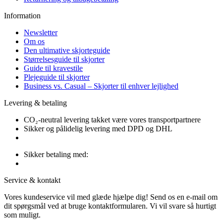
Information
Newsletter
Om os
Den ultimative skjorteguide
Størrelsesguide til skjorter
Guide til kravestile
Plejeguide til skjorter
Business vs. Casual – Skjorter til enhver lejlighed
Levering & betaling
CO₂-neutral levering takket være vores transportpartnere
Sikker og pålidelig levering med DPD og DHL
Sikker betaling med:
Service & kontakt
Vores kundeservice vil med glæde hjælpe dig! Send os en e-mail om
dit spørgsmål ved at bruge kontaktformularen. Vi vil svare så hurtigt
som muligt.