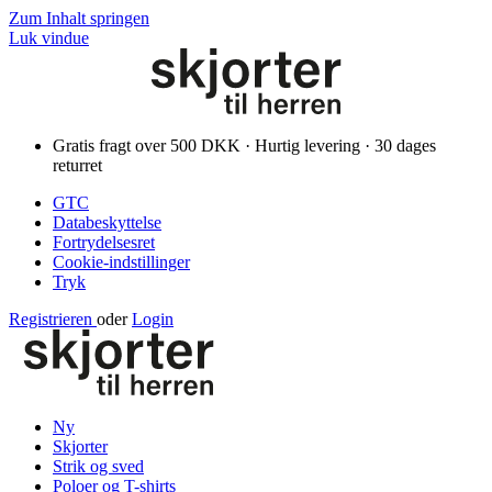
Zum Inhalt springen
Luk vindue
Gratis fragt over 500 DKK · Hurtig levering · 30 dages
returret
GTC
Databeskyttelse
Fortrydelsesret
Cookie-indstillinger
Tryk
Registrieren
oder
Login
Ny
Skjorter
Strik og sved
Poloer og T-shirts