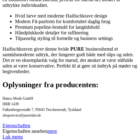
udtrykke individualitet.
Hvid farve med moderne Haifischkrave design
Modern Fit-pasform for komfortabel daglig brug
Premium popeline-bomuld for langtidshold
Håndplukkede detaljer for raffinering
Tilpasselig styling til formelle og business settings
Haifischkraven giver denne hvide
PURE
businesshemd et
samtidsmoderne udtryk, der fungerer godt både med slips og uden.
Det er en eksemplarisk valg for mænd, der ønsker at være stilfulde
uden at være konservative. Perfekt til at gøre sit indtryk på møder og
begivenheder.
Oplysninger fra producenten:
Hatico Mode GmbH
HRB 1439
Falkenbergerstraße 7, 95643 Tirschenreuth, Tyskland
shopservice@pureshirt.de
Eigenschaften
Eigenschaften ansehen
mere
Luk menu