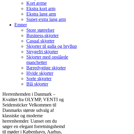
Kort ærme
Ekstra kort arm
Ekstra lang arm
Super-extra lang arm
Emner
Store størrelser
Business-skjorter
Casual skjorter
Skjorter til galla og bryllup
Strygefri skjorter
Skjorter med opslåede
manchetter
Bæredygtige skjorter
Hvide skjorter
Sorte skjorter
Blå skjorter
Herrenhemden i Danmark –
Kvalitet fra OLYMP, VENTI og
Seidensticker Velkommen til
Danmarks største udvalg af
klassiske og moderne
herrenhemder. Uanset om du
søger en elegant forretningshemd
til møder i København, Aarhus,