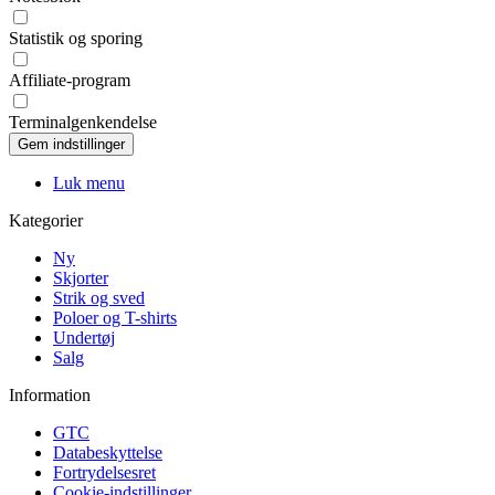
Statistik og sporing
Affiliate-program
Terminalgenkendelse
Luk menu
Kategorier
Ny
Skjorter
Strik og sved
Poloer og T-shirts
Undertøj
Salg
Information
GTC
Databeskyttelse
Fortrydelsesret
Cookie-indstillinger