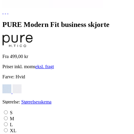
PURE Modern Fit business skjorte
Fra 499,00 kr
Priser inkl. moms
eksl. fragt
Farve:
Hvid
Størrelse:
Størrelsesskema
S
M
L
XL