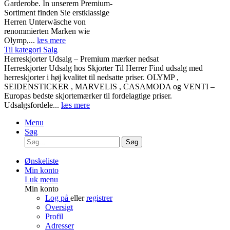
Garderobe. In unserem Premium-
Sortiment finden Sie erstklassige
Herren Unterwäsche von
renommierten Marken wie
Olymp,...
læs mere
Til kategori Salg
Herreskjorter Udsalg – Premium mærker nedsat
Herreskjorter Udsalg hos Skjorter Til Herrer Find udsalg med
herreskjorter i høj kvalitet til nedsatte priser. OLYMP ,
SEIDENSTICKER , MARVELIS , CASAMODA og VENTI –
Europas bedste skjortemærker til fordelagtige priser.
Udsalgsfordele...
læs mere
Menu
Søg
Søg
Ønskeliste
Min konto
Luk menu
Min konto
Log på
eller
registrer
Oversigt
Profil
Adresser