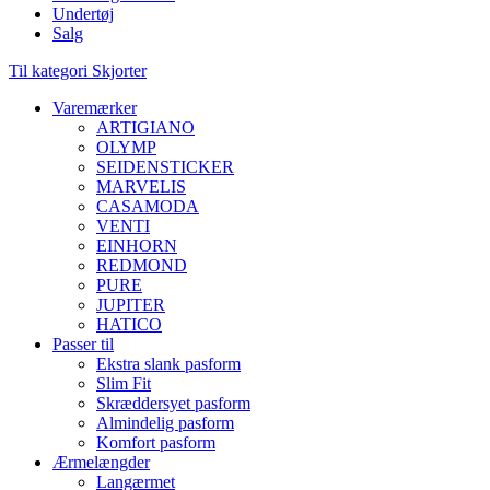
Undertøj
Salg
Til kategori Skjorter
Varemærker
ARTIGIANO
OLYMP
SEIDENSTICKER
MARVELIS
CASAMODA
VENTI
EINHORN
REDMOND
PURE
JUPITER
HATICO
Passer til
Ekstra slank pasform
Slim Fit
Skræddersyet pasform
Almindelig pasform
Komfort pasform
Ærmelængder
Langærmet