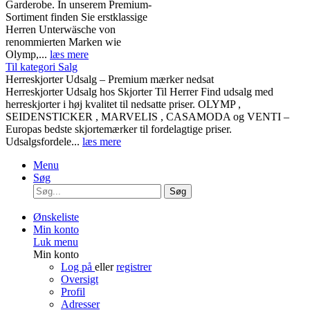
Garderobe. In unserem Premium-
Sortiment finden Sie erstklassige
Herren Unterwäsche von
renommierten Marken wie
Olymp,...
læs mere
Til kategori Salg
Herreskjorter Udsalg – Premium mærker nedsat
Herreskjorter Udsalg hos Skjorter Til Herrer Find udsalg med
herreskjorter i høj kvalitet til nedsatte priser. OLYMP ,
SEIDENSTICKER , MARVELIS , CASAMODA og VENTI –
Europas bedste skjortemærker til fordelagtige priser.
Udsalgsfordele...
læs mere
Menu
Søg
Søg
Ønskeliste
Min konto
Luk menu
Min konto
Log på
eller
registrer
Oversigt
Profil
Adresser