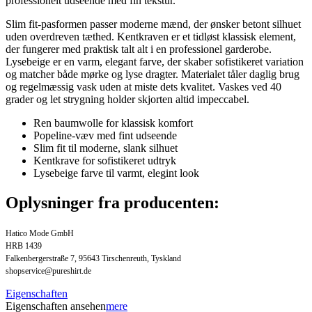
professionelt udseende med fin tekstur.
Slim fit-pasformen passer moderne mænd, der ønsker betont silhuet
uden overdreven tæthed. Kentkraven er et tidløst klassisk element,
der fungerer med praktisk talt alt i en professionel garderobe.
Lysebeige er en varm, elegant farve, der skaber sofistikeret variation
og matcher både mørke og lyse dragter. Materialet tåler daglig brug
og regelmæssig vask uden at miste dets kvalitet. Vaskes ved 40
grader og let strygning holder skjorten altid impeccabel.
Ren baumwolle for klassisk komfort
Popeline-væv med fint udseende
Slim fit til moderne, slank silhuet
Kentkrave for sofistikeret udtryk
Lysebeige farve til varmt, elegint look
Oplysninger fra producenten:
Hatico Mode GmbH
HRB 1439
Falkenbergerstraße 7, 95643 Tirschenreuth, Tyskland
shopservice@pureshirt.de
Eigenschaften
Eigenschaften ansehen
mere