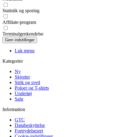
Statistik og sporing
Affiliate-program
Terminalgenkendelse
Luk menu
Kategorier
Ny
Skjorter
Strik og sved
Poloer og T-shirts
Undertøj
Salg
Information
GTC
Databeskyttelse
Fortrydelsesret
Cookie-indstillinger