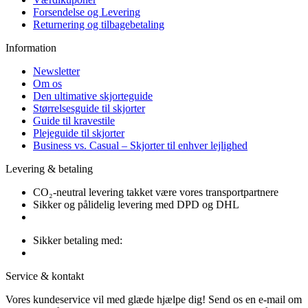
Forsendelse og Levering
Returnering og tilbagebetaling
Information
Newsletter
Om os
Den ultimative skjorteguide
Størrelsesguide til skjorter
Guide til kravestile
Plejeguide til skjorter
Business vs. Casual – Skjorter til enhver lejlighed
Levering & betaling
CO₂-neutral levering takket være vores transportpartnere
Sikker og pålidelig levering med DPD og DHL
Sikker betaling med:
Service & kontakt
Vores kundeservice vil med glæde hjælpe dig! Send os en e-mail om