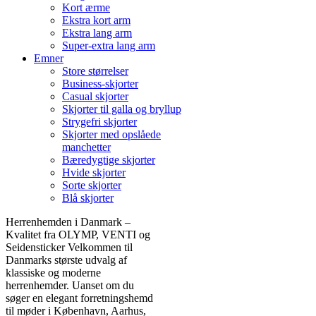
Kort ærme
Ekstra kort arm
Ekstra lang arm
Super-extra lang arm
Emner
Store størrelser
Business-skjorter
Casual skjorter
Skjorter til galla og bryllup
Strygefri skjorter
Skjorter med opslåede
manchetter
Bæredygtige skjorter
Hvide skjorter
Sorte skjorter
Blå skjorter
Herrenhemden i Danmark –
Kvalitet fra OLYMP, VENTI og
Seidensticker Velkommen til
Danmarks største udvalg af
klassiske og moderne
herrenhemder. Uanset om du
søger en elegant forretningshemd
til møder i København, Aarhus,