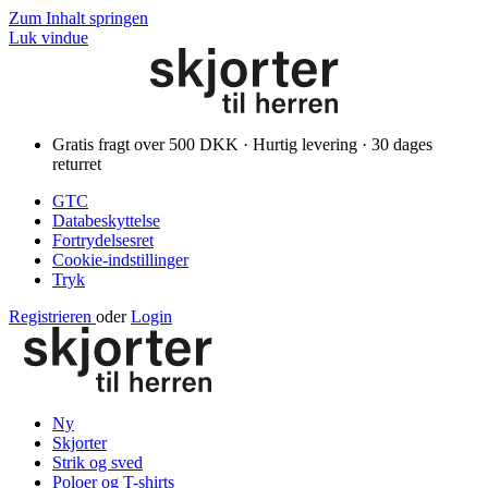
Zum Inhalt springen
Luk vindue
Gratis fragt over 500 DKK · Hurtig levering · 30 dages
returret
GTC
Databeskyttelse
Fortrydelsesret
Cookie-indstillinger
Tryk
Registrieren
oder
Login
Ny
Skjorter
Strik og sved
Poloer og T-shirts