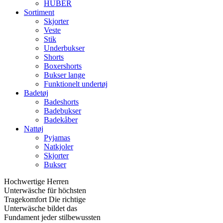
HUBER
Sortiment
Skjorter
Veste
Stik
Underbukser
Shorts
Boxershorts
Bukser lange
Funktionelt undertøj
Badetøj
Badeshorts
Badebukser
Badekåber
Nattøj
Pyjamas
Natkjoler
Skjorter
Bukser
Hochwertige Herren
Unterwäsche für höchsten
Tragekomfort Die richtige
Unterwäsche bildet das
Fundament jeder stilbewussten