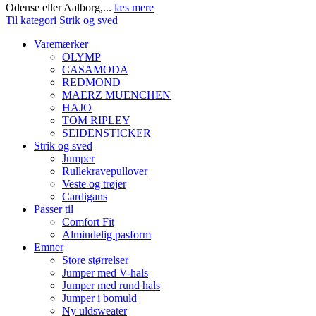
Odense eller Aalborg,...
læs mere
Til kategori Strik og sved
Varemærker
OLYMP
CASAMODA
REDMOND
MAERZ MUENCHEN
HAJO
TOM RIPLEY
SEIDENSTICKER
Strik og sved
Jumper
Rullekravepullover
Veste og trøjer
Cardigans
Passer til
Comfort Fit
Almindelig pasform
Emner
Store størrelser
Jumper med V-hals
Jumper med rund hals
Jumper i bomuld
Ny uldsweater