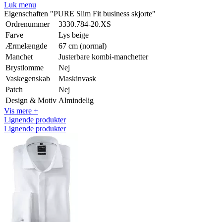
Luk menu
Eigenschaften "PURE Slim Fit business skjorte"
Ordrenummer
3330.784-20.XS
Farve
Lys beige
Ærmelængde
67 cm (normal)
Manchet
Justerbare kombi-manchetter
Brystlomme
Nej
Vaskegenskab
Maskinvask
Patch
Nej
Design & Motiv
Almindelig
Vis mere +
Lignende produkter
Lignende produkter