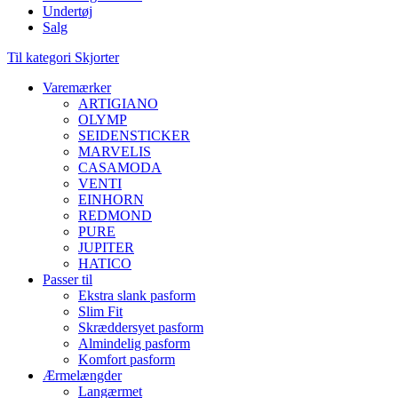
Undertøj
Salg
Til kategori Skjorter
Varemærker
ARTIGIANO
OLYMP
SEIDENSTICKER
MARVELIS
CASAMODA
VENTI
EINHORN
REDMOND
PURE
JUPITER
HATICO
Passer til
Ekstra slank pasform
Slim Fit
Skræddersyet pasform
Almindelig pasform
Komfort pasform
Ærmelængder
Langærmet