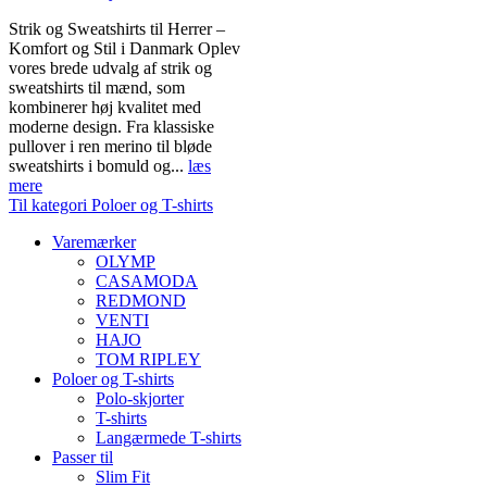
Strik og Sweatshirts til Herrer –
Komfort og Stil i Danmark Oplev
vores brede udvalg af strik og
sweatshirts til mænd, som
kombinerer høj kvalitet med
moderne design. Fra klassiske
pullover i ren merino til bløde
sweatshirts i bomuld og...
læs
mere
Til kategori Poloer og T-shirts
Varemærker
OLYMP
CASAMODA
REDMOND
VENTI
HAJO
TOM RIPLEY
Poloer og T-shirts
Polo-skjorter
T-shirts
Langærmede T-shirts
Passer til
Slim Fit