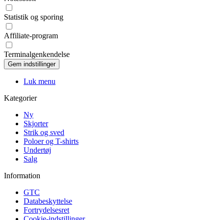
Statistik og sporing
Affiliate-program
Terminalgenkendelse
Luk menu
Kategorier
Ny
Skjorter
Strik og sved
Poloer og T-shirts
Undertøj
Salg
Information
GTC
Databeskyttelse
Fortrydelsesret
Cookie-indstillinger