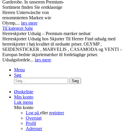
Garderobe. In unserem Premium-
Sortiment finden Sie erstklassige
Herren Unterwäsche von
renommierten Marken wie
Olymp,...
læs mere
Til kategori Salg
Herreskjorter Udsalg – Premium mærker nedsat
Herreskjorter Udsalg hos Skjorter Til Herrer Find udsalg med
herreskjorter i høj kvalitet til nedsatte priser. OLYMP ,
SEIDENSTICKER , MARVELIS , CASAMODA og VENTI –
Europas bedste skjortemærker til fordelagtige priser.
Udsalgsfordele...
læs mere
Menu
Søg
Søg
Ønskeliste
Min konto
Luk menu
Min konto
Log på
eller
registrer
Oversigt
Profil
Adresser