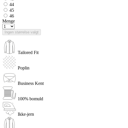
44
45
46
Menge
Ingen størrelse valgt
Tailored Fit
Poplin
Business Kent
100% bomuld
Ikke-jern