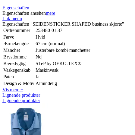
Eigenschaften
Eigenschaften ansehen
mere
Luk menu
Eigenschaften "SEIDENSTICKER SHAPED business skjorte"
Ordrenummer
253480-01.37
Farve
Hvid
Ærmelængde
67 cm (normal)
Manchet
Justerbare kombi-manchetter
Brystlomme
Nej
Bæredygtig
STeP by OEKO-TEX®
Vaskegenskab
Maskinvask
Patch
Ja
Design & Motiv
Almindelig
Vis mere +
Lignende produkter
Lignende produkter