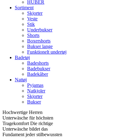
HUBER
Sortiment
Skjorter
Veste
Stik
Underbukser
Shorts
Boxershorts
Bukser lange
Funktionelt undertøj
Badetøj
Badeshorts
Badebukser
Badekåber
Nattøj
Pyjamas
Natkjoler
Skjorter
Bukser
Hochwertige Herren
Unterwäsche für höchsten
Tragekomfort Die richtige
Unterwäsche bildet das
Fundament jeder stilbewussten