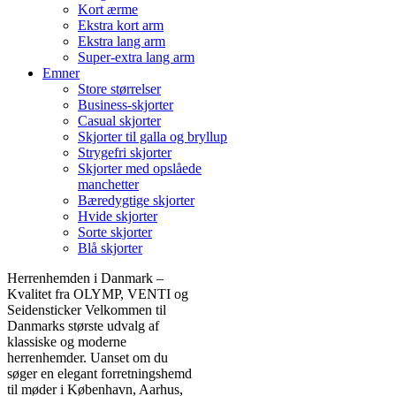
Kort ærme
Ekstra kort arm
Ekstra lang arm
Super-extra lang arm
Emner
Store størrelser
Business-skjorter
Casual skjorter
Skjorter til galla og bryllup
Strygefri skjorter
Skjorter med opslåede
manchetter
Bæredygtige skjorter
Hvide skjorter
Sorte skjorter
Blå skjorter
Herrenhemden i Danmark –
Kvalitet fra OLYMP, VENTI og
Seidensticker Velkommen til
Danmarks største udvalg af
klassiske og moderne
herrenhemder. Uanset om du
søger en elegant forretningshemd
til møder i København, Aarhus,