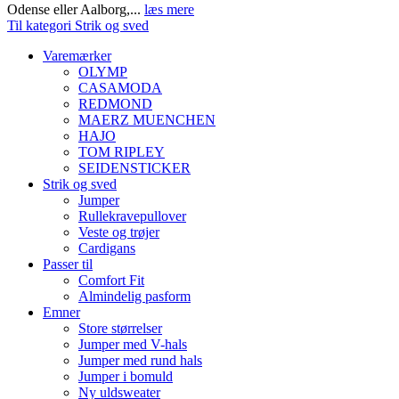
Odense eller Aalborg,...
læs mere
Til kategori Strik og sved
Varemærker
OLYMP
CASAMODA
REDMOND
MAERZ MUENCHEN
HAJO
TOM RIPLEY
SEIDENSTICKER
Strik og sved
Jumper
Rullekravepullover
Veste og trøjer
Cardigans
Passer til
Comfort Fit
Almindelig pasform
Emner
Store størrelser
Jumper med V-hals
Jumper med rund hals
Jumper i bomuld
Ny uldsweater