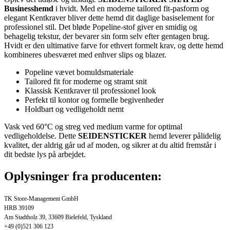
Businesshemd
i hvidt. Med en moderne tailored fit-pasform og
elegant Kentkraver bliver dette hemd dit daglige basiselement for
professionel stil. Det bløde Popeline-stof giver en smidig og
behagelig tekstur, der bevarer sin form selv efter gentagen brug.
Hvidt er den ultimative farve for ethvert formelt krav, og dette hemd
kombineres ubesværet med enhver slips og blazer.
Popeline vævet bomuldsmateriale
Tailored fit for moderne og stramt snit
Klassisk Kentkraver til professionel look
Perfekt til kontor og formelle begivenheder
Holdbart og vedligeholdt nemt
Vask ved 60°C og streg ved medium varme for optimal
vedligeholdelse. Dette
SEIDENSTICKER
hemd leverer pålidelig
kvalitet, der aldrig går ud af moden, og sikrer at du altid fremstår i
dit bedste lys på arbejdet.
Oplysninger fra producenten:
TK Store-Management GmbH
HRB 39109
Am Stadtholz 39, 33609 Bielefeld, Tyskland
+49 (0)521 306 123