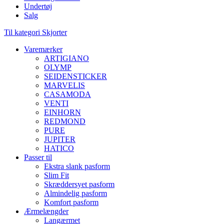
Undertøj
Salg
Til kategori Skjorter
Varemærker
ARTIGIANO
OLYMP
SEIDENSTICKER
MARVELIS
CASAMODA
VENTI
EINHORN
REDMOND
PURE
JUPITER
HATICO
Passer til
Ekstra slank pasform
Slim Fit
Skræddersyet pasform
Almindelig pasform
Komfort pasform
Ærmelængder
Langærmet