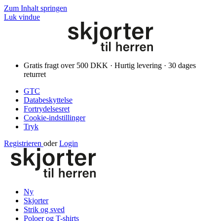
Zum Inhalt springen
Luk vindue
Gratis fragt over 500 DKK · Hurtig levering · 30 dages
returret
GTC
Databeskyttelse
Fortrydelsesret
Cookie-indstillinger
Tryk
Registrieren
oder
Login
Ny
Skjorter
Strik og sved
Poloer og T-shirts