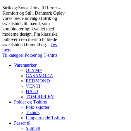
Strik og Sweatshirts til Herrer –
Komfort og Stil i Danmark Oplev
vores brede udvalg af strik og
sweatshirts til mænd, som
kombinerer høj kvalitet med
moderne design. Fra klassiske
pullover i ren merino til bløde
sweatshirts i bomuld og...
læs
mere
Til kategori Poloer og T-shirts
Varemærker
OLYMP
CASAMODA
REDMOND
VENTI
HAJO
TOM RIPLEY
Poloer og T-shirts
Polo-skjorter
T-shirts
Langærmede T-shirts
Passer til
Slim Fit