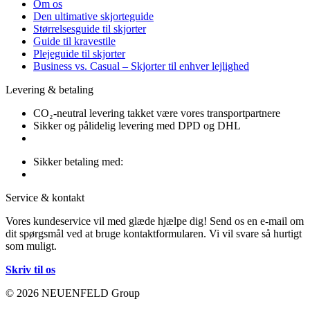
Om os
Den ultimative skjorteguide
Størrelsesguide til skjorter
Guide til kravestile
Plejeguide til skjorter
Business vs. Casual – Skjorter til enhver lejlighed
Levering & betaling
CO₂-neutral levering takket være vores transportpartnere
Sikker og pålidelig levering med DPD og DHL
Sikker betaling med:
Service & kontakt
Vores kundeservice vil med glæde hjælpe dig! Send os en e-mail om
dit spørgsmål ved at bruge kontaktformularen. Vi vil svare så hurtigt
som muligt.
Skriv til os
© 2026 NEUENFELD Group