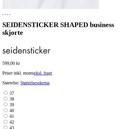
SEIDENSTICKER SHAPED business
skjorte
599,00 kr
Priser inkl. moms
eksl. fragt
Størrelse:
Størrelsesskema
37
38
39
40
41
42
43