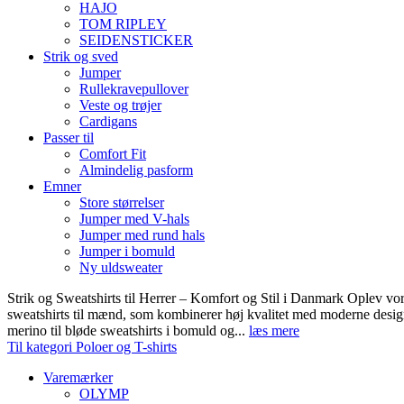
HAJO
TOM RIPLEY
SEIDENSTICKER
Strik og sved
Jumper
Rullekravepullover
Veste og trøjer
Cardigans
Passer til
Comfort Fit
Almindelig pasform
Emner
Store størrelser
Jumper med V-hals
Jumper med rund hals
Jumper i bomuld
Ny uldsweater
Strik og Sweatshirts til Herrer – Komfort og Stil i Danmark Oplev vor
sweatshirts til mænd, som kombinerer høj kvalitet med moderne design.
merino til bløde sweatshirts i bomuld og...
læs mere
Til kategori Poloer og T-shirts
Varemærker
OLYMP