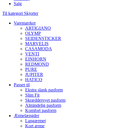
Salg
Til kategori Skjorter
Varemærker
ARTIGIANO
OLYMP
SEIDENSTICKER
MARVELIS
CASAMODA
VENTI
EINHORN
REDMOND
PURE
JUPITER
HATICO
Passer til
Ekstra slank pasform
Slim Fit
Skræddersyet pasform
Almindelig pasform
Komfort pasform
Ærmelængder
Langærmet
Kort ærme