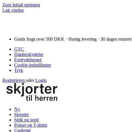
Zum Inhalt springen
Luk vindue
Gratis fragt over 500 DKK · Hurtig levering · 30 dages returret
GTC
Databeskyttelse
Fortrydelsesret
Cookie-indstillinger
Tryk
Registrieren
oder
Login
Ny
Skjorter
Strik og sved
Poloer og T-shirts
Undertøj