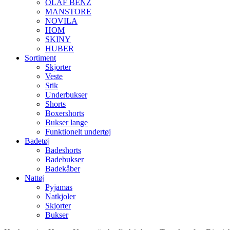
OLAF BENZ
MANSTORE
NOVILA
HOM
SKINY
HUBER
Sortiment
Skjorter
Veste
Stik
Underbukser
Shorts
Boxershorts
Bukser lange
Funktionelt undertøj
Badetøj
Badeshorts
Badebukser
Badekåber
Nattøj
Pyjamas
Natkjoler
Skjorter
Bukser