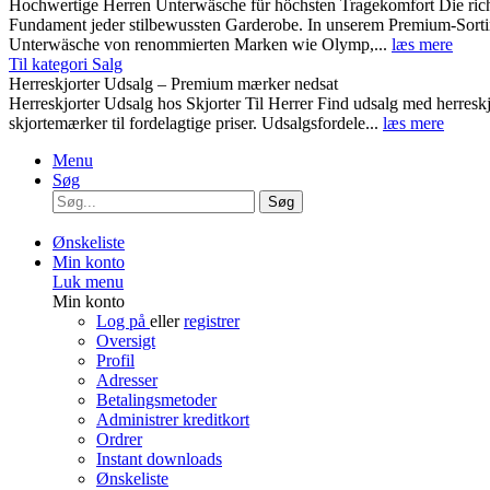
Hochwertige Herren Unterwäsche für höchsten Tragekomfort Die rich
Fundament jeder stilbewussten Garderobe. In unserem Premium-Sortim
Unterwäsche von renommierten Marken wie Olymp,...
læs mere
Til kategori Salg
Herreskjorter Udsalg – Premium mærker nedsat
Herreskjorter Udsalg hos Skjorter Til Herrer Find udsalg med he
skjortemærker til fordelagtige priser. Udsalgsfordele...
læs mere
Menu
Søg
Søg
Ønskeliste
Min konto
Luk menu
Min konto
Log på
eller
registrer
Oversigt
Profil
Adresser
Betalingsmetoder
Administrer kreditkort
Ordrer
Instant downloads
Ønskeliste