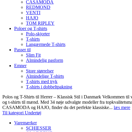
CASAMODA
REDMOND
VENTI
HAJO
TOM RIPLEY
Poloer og T-shirts
Polo-skjorter
T-shirts
Langærmede T-shirts
Passer til
Slim Fit
Almindelig pasform
Emner
Store størrelser
Almindelige T-shirts
T-shirts med tryk
T-shirts i dobbeltpakning
Polos og T-Shirts til Herrer – Klassisk Stil i Danmark Velkommen til 
og t-shirts til mænd. Med 34 nøje udvalgte modeller fra topkvali
CASAMODA og HAJO, finder du det perfekte klassiske...
læs mere
Til kategori Undertøj
Varemærker
SCHIESSER