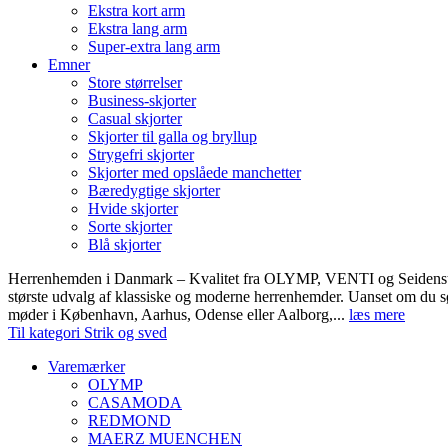
Ekstra kort arm
Ekstra lang arm
Super-extra lang arm
Emner
Store størrelser
Business-skjorter
Casual skjorter
Skjorter til galla og bryllup
Strygefri skjorter
Skjorter med opslåede manchetter
Bæredygtige skjorter
Hvide skjorter
Sorte skjorter
Blå skjorter
Herrenhemden i Danmark – Kvalitet fra OLYMP, VENTI og Seidens
største udvalg af klassiske og moderne herrenhemder. Uanset om du sø
møder i København, Aarhus, Odense eller Aalborg,...
læs mere
Til kategori Strik og sved
Varemærker
OLYMP
CASAMODA
REDMOND
MAERZ MUENCHEN