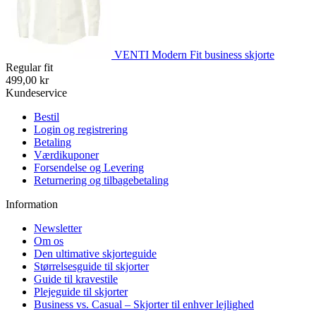
VENTI Modern Fit business skjorte
Regular fit
499,00 kr
Kundeservice
Bestil
Login og registrering
Betaling
Værdikuponer
Forsendelse og Levering
Returnering og tilbagebetaling
Information
Newsletter
Om os
Den ultimative skjorteguide
Størrelsesguide til skjorter
Guide til kravestile
Plejeguide til skjorter
Business vs. Casual – Skjorter til enhver lejlighed