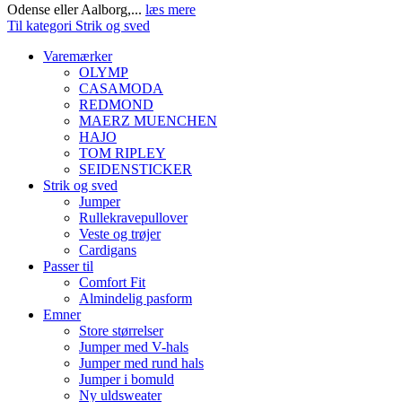
Odense eller Aalborg,...
læs mere
Til kategori Strik og sved
Varemærker
OLYMP
CASAMODA
REDMOND
MAERZ MUENCHEN
HAJO
TOM RIPLEY
SEIDENSTICKER
Strik og sved
Jumper
Rullekravepullover
Veste og trøjer
Cardigans
Passer til
Comfort Fit
Almindelig pasform
Emner
Store størrelser
Jumper med V-hals
Jumper med rund hals
Jumper i bomuld
Ny uldsweater