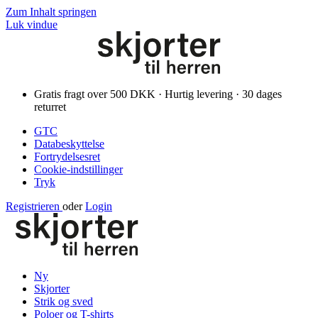
Zum Inhalt springen
Luk vindue
Gratis fragt over 500 DKK · Hurtig levering · 30 dages
returret
GTC
Databeskyttelse
Fortrydelsesret
Cookie-indstillinger
Tryk
Registrieren
oder
Login
Ny
Skjorter
Strik og sved
Poloer og T-shirts