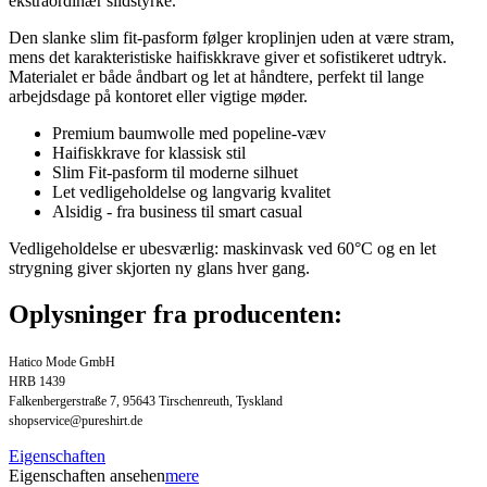
ekstraordinær slidstyrke.
Den slanke slim fit-pasform følger kroplinjen uden at være stram,
mens det karakteristiske haifiskkrave giver et sofistikeret udtryk.
Materialet er både åndbart og let at håndtere, perfekt til lange
arbejdsdage på kontoret eller vigtige møder.
Premium baumwolle med popeline-væv
Haifiskkrave for klassisk stil
Slim Fit-pasform til moderne silhuet
Let vedligeholdelse og langvarig kvalitet
Alsidig - fra business til smart casual
Vedligeholdelse er ubesværlig: maskinvask ved 60°C og en let
strygning giver skjorten ny glans hver gang.
Oplysninger fra producenten:
Hatico Mode GmbH
HRB 1439
Falkenbergerstraße 7, 95643 Tirschenreuth, Tyskland
shopservice@pureshirt.de
Eigenschaften
Eigenschaften ansehen
mere