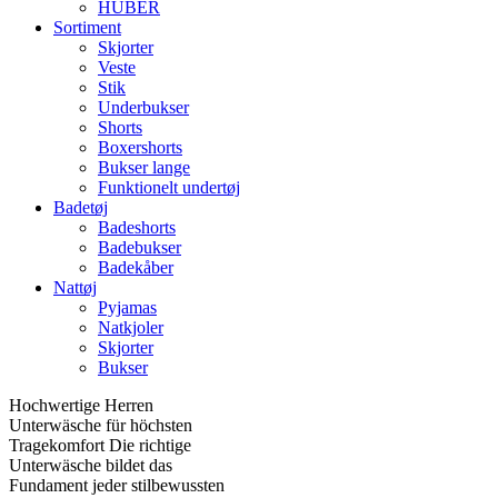
HUBER
Sortiment
Skjorter
Veste
Stik
Underbukser
Shorts
Boxershorts
Bukser lange
Funktionelt undertøj
Badetøj
Badeshorts
Badebukser
Badekåber
Nattøj
Pyjamas
Natkjoler
Skjorter
Bukser
Hochwertige Herren
Unterwäsche für höchsten
Tragekomfort Die richtige
Unterwäsche bildet das
Fundament jeder stilbewussten