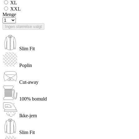
XL
XXL
Menge
Ingen størrelse valgt
Slim Fit
Poplin
Cut-away
100% bomuld
Ikke-jern
Slim Fit