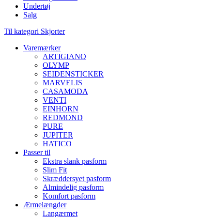
Undertøj
Salg
Til kategori Skjorter
Varemærker
ARTIGIANO
OLYMP
SEIDENSTICKER
MARVELIS
CASAMODA
VENTI
EINHORN
REDMOND
PURE
JUPITER
HATICO
Passer til
Ekstra slank pasform
Slim Fit
Skræddersyet pasform
Almindelig pasform
Komfort pasform
Ærmelængder
Langærmet