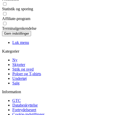
Statistik og sporing
Affiliate-program
Terminalgenkendelse
Luk menu
Kategorier
Ny
Skjorter
Strik og sved
Poloer og T-shirts
Undertøj
Salg
Information
GTC
Databeskyttelse
Fortrydelsesret
Cookie-indstillinger