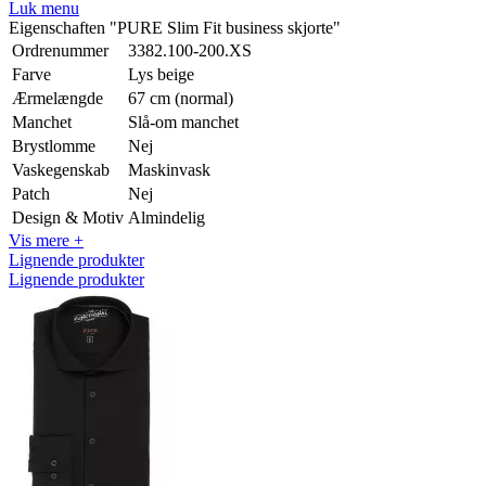
Luk menu
Eigenschaften "PURE Slim Fit business skjorte"
Ordrenummer
3382.100-200.XS
Farve
Lys beige
Ærmelængde
67 cm (normal)
Manchet
Slå-om manchet
Brystlomme
Nej
Vaskegenskab
Maskinvask
Patch
Nej
Design & Motiv
Almindelig
Vis mere +
Lignende produkter
Lignende produkter