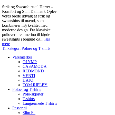
Strik og Sweatshirts til Herrer –
Komfort og Stil i Danmark Oplev
vores brede udvalg af strik og
sweatshirts til mænd, som
kombinerer høj kvalitet med
moderne design. Fra klassiske
pullover i ren merino til bløde
sweatshirts i bomuld og...
læs
mere
Til kategori Poloer og T-shirts
Varemærker
OLYMP
CASAMODA
REDMOND
VENTI
HAJO
TOM RIPLEY
Poloer og T-shirts
Polo-skjorter
T-shirts
Langærmede T-shirts
Passer til
Slim Fit