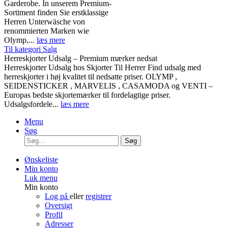
Garderobe. In unserem Premium-
Sortiment finden Sie erstklassige
Herren Unterwäsche von
renommierten Marken wie
Olymp,...
læs mere
Til kategori Salg
Herreskjorter Udsalg – Premium mærker nedsat
Herreskjorter Udsalg hos Skjorter Til Herrer Find udsalg med
herreskjorter i høj kvalitet til nedsatte priser. OLYMP ,
SEIDENSTICKER , MARVELIS , CASAMODA og VENTI –
Europas bedste skjortemærker til fordelagtige priser.
Udsalgsfordele...
læs mere
Menu
Søg
Søg
Ønskeliste
Min konto
Luk menu
Min konto
Log på
eller
registrer
Oversigt
Profil
Adresser