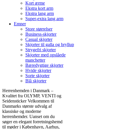
Kort ærme
Ekstra kort arm
Ekstra lang arm
Super-extra lang arm
Emner
Store størrelser
Business-skjorter
Casual skjorter
Skjorter til galla og bryllup
Strygefri skjorter
Skjorter med opslåede
manchetter
Bæredygtige skjorter
Hvide skjorter
Sorte skjorter
Blå skjorter
Herrenhemden i Danmark –
Kvalitet fra OLYMP, VENTI og
Seidensticker Velkommen til
Danmarks største udvalg af
klassiske og moderne
herrenhemder. Uanset om du
søger en elegant forretningshemd
til møder i København, Aarhus,