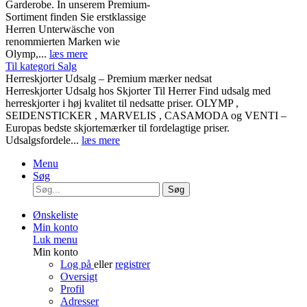
Garderobe. In unserem Premium-
Sortiment finden Sie erstklassige
Herren Unterwäsche von
renommierten Marken wie
Olymp,...
læs mere
Til kategori Salg
Herreskjorter Udsalg – Premium mærker nedsat
Herreskjorter Udsalg hos Skjorter Til Herrer Find udsalg med
herreskjorter i høj kvalitet til nedsatte priser. OLYMP ,
SEIDENSTICKER , MARVELIS , CASAMODA og VENTI –
Europas bedste skjortemærker til fordelagtige priser.
Udsalgsfordele...
læs mere
Menu
Søg
Søg
Ønskeliste
Min konto
Luk menu
Min konto
Log på
eller
registrer
Oversigt
Profil
Adresser