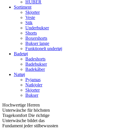
HUBER
Sortiment
Skjorter
Veste
Stik
Underbukser
Shorts
Boxershorts
Bukser lange
Funktionelt undertøj
Badetøj
Badeshorts
Badebukser
Badekåber
Nattøj
Pyjamas
Natkjoler
Skjorter
Bukser
Hochwertige Herren
Unterwäsche für höchsten
Tragekomfort Die richtige
Unterwäsche bildet das
Fundament jeder stilbewussten