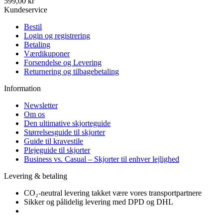
599,00 kr
Kundeservice
Bestil
Login og registrering
Betaling
Værdikuponer
Forsendelse og Levering
Returnering og tilbagebetaling
Information
Newsletter
Om os
Den ultimative skjorteguide
Størrelsesguide til skjorter
Guide til kravestile
Plejeguide til skjorter
Business vs. Casual – Skjorter til enhver lejlighed
Levering & betaling
CO₂-neutral levering takket være vores transportpartnere
Sikker og pålidelig levering med DPD og DHL