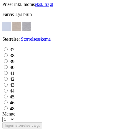
Priser inkl. moms
eksl. fragt
Farve:
Lys brun
Størrelse:
Størrelsesskema
37
38
39
40
41
42
43
44
45
46
48
Menge
Ingen størrelse valgt