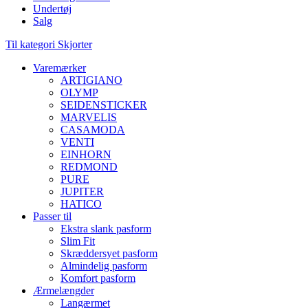
Undertøj
Salg
Til kategori Skjorter
Varemærker
ARTIGIANO
OLYMP
SEIDENSTICKER
MARVELIS
CASAMODA
VENTI
EINHORN
REDMOND
PURE
JUPITER
HATICO
Passer til
Ekstra slank pasform
Slim Fit
Skræddersyet pasform
Almindelig pasform
Komfort pasform
Ærmelængder
Langærmet