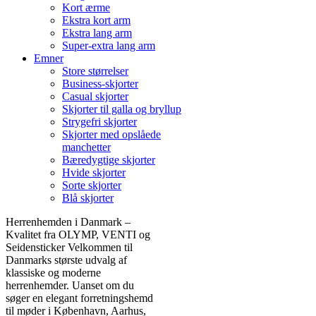
Kort ærme
Ekstra kort arm
Ekstra lang arm
Super-extra lang arm
Emner
Store størrelser
Business-skjorter
Casual skjorter
Skjorter til galla og bryllup
Strygefri skjorter
Skjorter med opslåede
manchetter
Bæredygtige skjorter
Hvide skjorter
Sorte skjorter
Blå skjorter
Herrenhemden i Danmark –
Kvalitet fra OLYMP, VENTI og
Seidensticker Velkommen til
Danmarks største udvalg af
klassiske og moderne
herrenhemder. Uanset om du
søger en elegant forretningshemd
til møder i København, Aarhus,