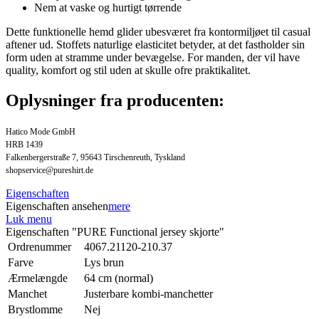
Nem at vaske og hurtigt tørrende
Dette funktionelle hemd glider ubesværet fra kontormiljøet til casual
aftener ud. Stoffets naturlige elasticitet betyder, at det fastholder sin
form uden at stramme under bevægelse. For manden, der vil have
quality, komfort og stil uden at skulle ofre praktikalitet.
Oplysninger fra producenten:
Hatico Mode GmbH
HRB 1439
Falkenbergerstraße 7, 95643 Tirschenreuth, Tyskland
shopservice@pureshirt.de
Eigenschaften
Eigenschaften ansehen
mere
Luk menu
Eigenschaften "PURE Functional jersey skjorte"
Ordrenummer
4067.21120-210.37
Farve
Lys brun
Ærmelængde
64 cm (normal)
Manchet
Justerbare kombi-manchetter
Brystlomme
Nej