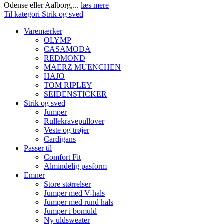
Odense eller Aalborg,...
læs mere
Til kategori Strik og sved
Varemærker
OLYMP
CASAMODA
REDMOND
MAERZ MUENCHEN
HAJO
TOM RIPLEY
SEIDENSTICKER
Strik og sved
Jumper
Rullekravepullover
Veste og trøjer
Cardigans
Passer til
Comfort Fit
Almindelig pasform
Emner
Store størrelser
Jumper med V-hals
Jumper med rund hals
Jumper i bomuld
Ny uldsweater