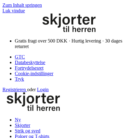
Zum Inhalt springen
Luk vindue
Gratis fragt over 500 DKK · Hurtig levering · 30 dages
returret
GTC
Databeskyttelse
Fortrydelsesret
Cookie-indstillinger
Tryk
Registrieren
oder
Login
Ny
Skjorter
Strik og sved
Poloer og T-shirts