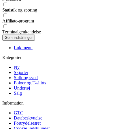
Statistik og sporing
Affiliate-program
Terminalgenkendelse
Luk menu
Kategorier
Ny
Skjorter
Strik og sved
Poloer og T-shirts
Undertøj
Salg
Information
GTC
Databeskyttelse
Fortrydelsesret
Cookie-indstillinger