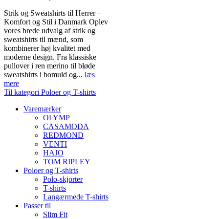
Strik og Sweatshirts til Herrer –
Komfort og Stil i Danmark Oplev
vores brede udvalg af strik og
sweatshirts til mænd, som
kombinerer høj kvalitet med
moderne design. Fra klassiske
pullover i ren merino til bløde
sweatshirts i bomuld og...
læs
mere
Til kategori Poloer og T-shirts
Varemærker
OLYMP
CASAMODA
REDMOND
VENTI
HAJO
TOM RIPLEY
Poloer og T-shirts
Polo-skjorter
T-shirts
Langærmede T-shirts
Passer til
Slim Fit