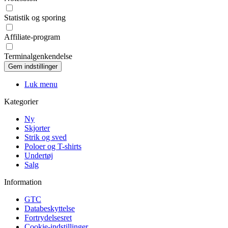
Statistik og sporing
Affiliate-program
Terminalgenkendelse
Luk menu
Kategorier
Ny
Skjorter
Strik og sved
Poloer og T-shirts
Undertøj
Salg
Information
GTC
Databeskyttelse
Fortrydelsesret
Cookie-indstillinger