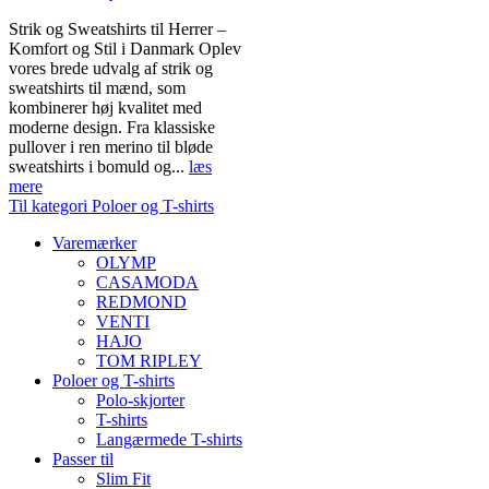
Strik og Sweatshirts til Herrer –
Komfort og Stil i Danmark Oplev
vores brede udvalg af strik og
sweatshirts til mænd, som
kombinerer høj kvalitet med
moderne design. Fra klassiske
pullover i ren merino til bløde
sweatshirts i bomuld og...
læs
mere
Til kategori Poloer og T-shirts
Varemærker
OLYMP
CASAMODA
REDMOND
VENTI
HAJO
TOM RIPLEY
Poloer og T-shirts
Polo-skjorter
T-shirts
Langærmede T-shirts
Passer til
Slim Fit