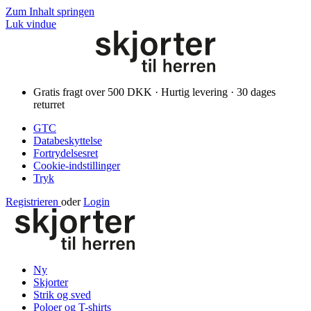
Zum Inhalt springen
Luk vindue
Gratis fragt over 500 DKK · Hurtig levering · 30 dages
returret
GTC
Databeskyttelse
Fortrydelsesret
Cookie-indstillinger
Tryk
Registrieren
oder
Login
Ny
Skjorter
Strik og sved
Poloer og T-shirts