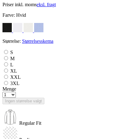
Priser inkl. moms
eksl. fragt
Farve:
Hvid
Størrelse:
Størrelsesskema
S
M
L
XL
XXL
3XL
Menge
Ingen størrelse valgt
Regular Fit