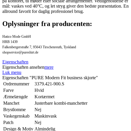
på kontoret, til møder eller sociale arrangementer. Vedligeholdelse er
mål: vaskes ved 40°C, og let stryg giver den bedste præsentation. En
allround favorit for daglig professionel brug.
Oplysninger fra producenten:
Hatico Mode GmbH
HRB 1439
Falkenbergerstraße 7, 95643 Tirschenreuth, Tyskland
shopservice@pureshirt.de
Eigenschaften
Eigenschaften ansehen
mere
Luk menu
Eigenschaften "PURE Modern Fit business skjorte"
Ordrenummer
3379.421-900.S
Farve
Hvid
Ærmelængde
Kortærmet
Manchet
Justerbare kombi-manchetter
Brystlomme
Nej
Vaskegenskab
Maskinvask
Patch
Nej
Design & Motiv
Almindelig