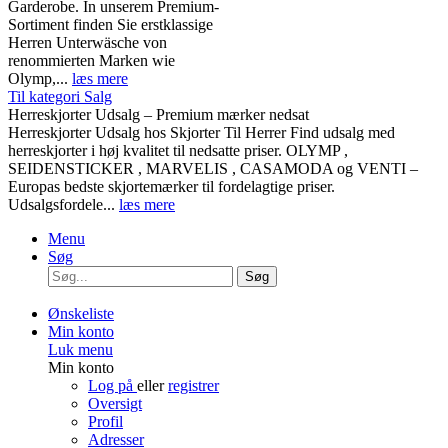
Garderobe. In unserem Premium-
Sortiment finden Sie erstklassige
Herren Unterwäsche von
renommierten Marken wie
Olymp,...
læs mere
Til kategori Salg
Herreskjorter Udsalg – Premium mærker nedsat
Herreskjorter Udsalg hos Skjorter Til Herrer Find udsalg med
herreskjorter i høj kvalitet til nedsatte priser. OLYMP ,
SEIDENSTICKER , MARVELIS , CASAMODA og VENTI –
Europas bedste skjortemærker til fordelagtige priser.
Udsalgsfordele...
læs mere
Menu
Søg
Søg
Ønskeliste
Min konto
Luk menu
Min konto
Log på
eller
registrer
Oversigt
Profil
Adresser