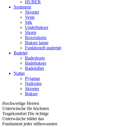
HUBER
Sortiment
Skjorter
Veste
Stik
Underbukser
Shorts
Boxershorts
Bukser lange
Funktionelt undertøj
Badetøj
Badeshorts
Badebukser
Badekåber
Nattøj
Pyjamas
Natkjoler
Skjorter
Bukser
Hochwertige Herren
Unterwäsche für höchsten
Tragekomfort Die richtige
Unterwäsche bildet das
Fundament jeder stilbewussten