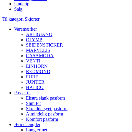
Undertøj
Salg
Til kategori Skjorter
Varemærker
ARTIGIANO
OLYMP
SEIDENSTICKER
MARVELIS
CASAMODA
VENTI
EINHORN
REDMOND
PURE
JUPITER
HATICO
Passer til
Ekstra slank pasform
Slim Fit
Skræddersyet pasform
Almindelig pasform
Komfort pasform
Ærmelængder
Langærmet