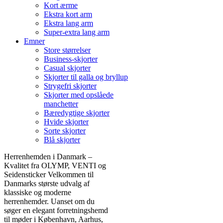
Kort ærme
Ekstra kort arm
Ekstra lang arm
Super-extra lang arm
Emner
Store størrelser
Business-skjorter
Casual skjorter
Skjorter til galla og bryllup
Strygefri skjorter
Skjorter med opslåede
manchetter
Bæredygtige skjorter
Hvide skjorter
Sorte skjorter
Blå skjorter
Herrenhemden i Danmark –
Kvalitet fra OLYMP, VENTI og
Seidensticker Velkommen til
Danmarks største udvalg af
klassiske og moderne
herrenhemder. Uanset om du
søger en elegant forretningshemd
til møder i København, Aarhus,