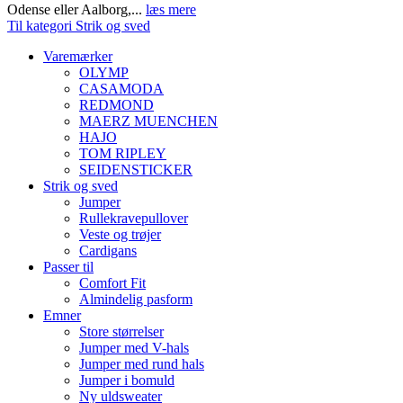
Odense eller Aalborg,...
læs mere
Til kategori Strik og sved
Varemærker
OLYMP
CASAMODA
REDMOND
MAERZ MUENCHEN
HAJO
TOM RIPLEY
SEIDENSTICKER
Strik og sved
Jumper
Rullekravepullover
Veste og trøjer
Cardigans
Passer til
Comfort Fit
Almindelig pasform
Emner
Store størrelser
Jumper med V-hals
Jumper med rund hals
Jumper i bomuld
Ny uldsweater