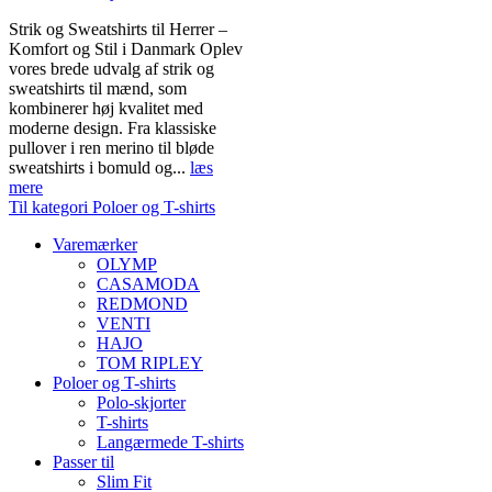
Strik og Sweatshirts til Herrer –
Komfort og Stil i Danmark Oplev
vores brede udvalg af strik og
sweatshirts til mænd, som
kombinerer høj kvalitet med
moderne design. Fra klassiske
pullover i ren merino til bløde
sweatshirts i bomuld og...
læs
mere
Til kategori Poloer og T-shirts
Varemærker
OLYMP
CASAMODA
REDMOND
VENTI
HAJO
TOM RIPLEY
Poloer og T-shirts
Polo-skjorter
T-shirts
Langærmede T-shirts
Passer til
Slim Fit