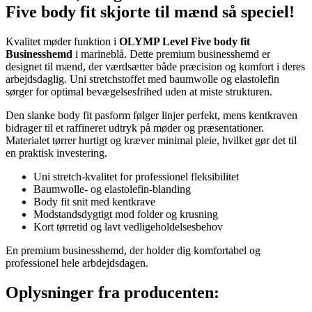
Five body fit skjorte til mænd så speciel!
Kvalitet møder funktion i
OLYMP Level Five body fit
Businesshemd
i marineblå. Dette premium businesshemd er
designet til mænd, der værdsætter både præcision og komfort i deres
arbejdsdaglig. Uni stretchstoffet med baumwolle og elastolefin
sørger for optimal bevægelsesfrihed uden at miste strukturen.
Den slanke body fit pasform følger linjer perfekt, mens kentkraven
bidrager til et raffineret udtryk på møder og præsentationer.
Materialet tørrer hurtigt og kræver minimal pleie, hvilket gør det til
en praktisk investering.
Uni stretch-kvalitet for professionel fleksibilitet
Baumwolle- og elastolefin-blanding
Body fit snit med kentkrave
Modstandsdygtigt mod folder og krusning
Kort tørretid og lavt vedligeholdelsesbehov
En premium businesshemd, der holder dig komfortabel og
professionel hele arbdejdsdagen.
Oplysninger fra producenten: