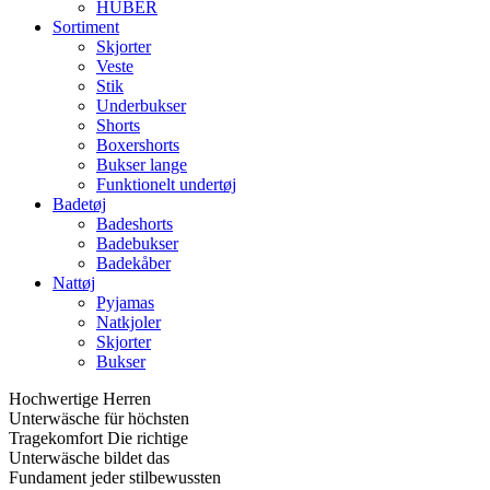
HUBER
Sortiment
Skjorter
Veste
Stik
Underbukser
Shorts
Boxershorts
Bukser lange
Funktionelt undertøj
Badetøj
Badeshorts
Badebukser
Badekåber
Nattøj
Pyjamas
Natkjoler
Skjorter
Bukser
Hochwertige Herren
Unterwäsche für höchsten
Tragekomfort Die richtige
Unterwäsche bildet das
Fundament jeder stilbewussten