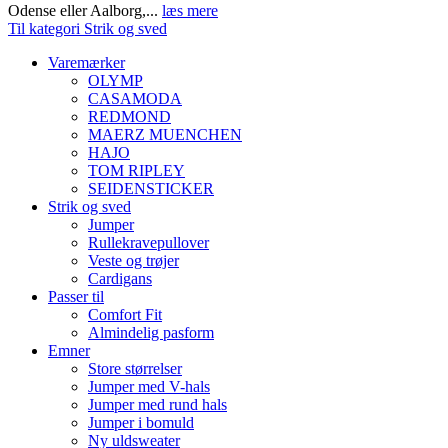
Odense eller Aalborg,...
læs mere
Til kategori Strik og sved
Varemærker
OLYMP
CASAMODA
REDMOND
MAERZ MUENCHEN
HAJO
TOM RIPLEY
SEIDENSTICKER
Strik og sved
Jumper
Rullekravepullover
Veste og trøjer
Cardigans
Passer til
Comfort Fit
Almindelig pasform
Emner
Store størrelser
Jumper med V-hals
Jumper med rund hals
Jumper i bomuld
Ny uldsweater