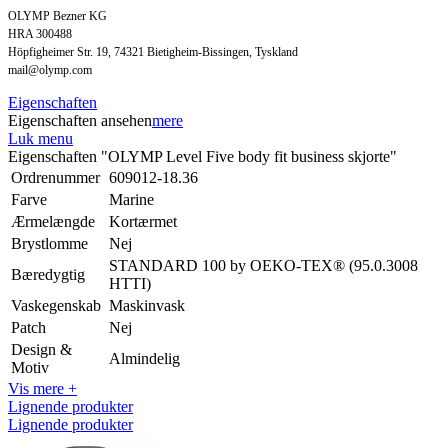
OLYMP Bezner KG
HRA 300488
Höpfigheimer Str. 19, 74321 Bietigheim-Bissingen, Tyskland
mail@olymp.com
Eigenschaften
Eigenschaften ansehen
mere
Luk menu
Eigenschaften "OLYMP Level Five body fit business skjorte"
Ordrenummer
609012-18.36
Farve
Marine
Ærmelængde
Kortærmet
Brystlomme
Nej
STANDARD 100 by OEKO-TEX® (95.0.3008
Bæredygtig
HTTI)
Vaskegenskab
Maskinvask
Patch
Nej
Design &
Almindelig
Motiv
Vis mere +
Lignende produkter
Lignende produkter