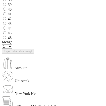
39
40
41
42
43
44
45
46
Menge
Ingen størrelse valgt
Slim Fit
Uni stræk
New York Kent