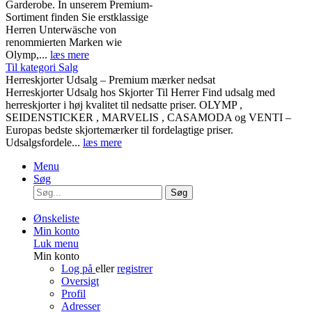
Garderobe. In unserem Premium-
Sortiment finden Sie erstklassige
Herren Unterwäsche von
renommierten Marken wie
Olymp,...
læs mere
Til kategori Salg
Herreskjorter Udsalg – Premium mærker nedsat
Herreskjorter Udsalg hos Skjorter Til Herrer Find udsalg med
herreskjorter i høj kvalitet til nedsatte priser. OLYMP ,
SEIDENSTICKER , MARVELIS , CASAMODA og VENTI –
Europas bedste skjortemærker til fordelagtige priser.
Udsalgsfordele...
læs mere
Menu
Søg
Søg
Ønskeliste
Min konto
Luk menu
Min konto
Log på
eller
registrer
Oversigt
Profil
Adresser