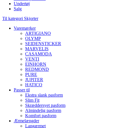
Undertøj
Salg
Til kategori Skjorter
Varemærker
ARTIGIANO
OLYMP
SEIDENSTICKER
MARVELIS
CASAMODA
VENTI
EINHORN
REDMOND
PURE
JUPITER
HATICO
Passer til
Ekstra slank pasform
Slim Fit
Skræddersyet pasform
Almindelig pasform
Komfort pasform
Ærmelængder
Langærmet