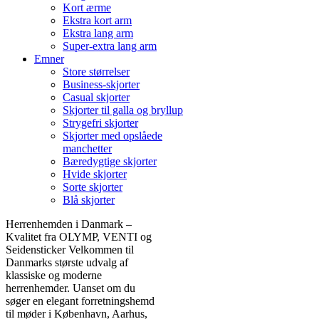
Kort ærme
Ekstra kort arm
Ekstra lang arm
Super-extra lang arm
Emner
Store størrelser
Business-skjorter
Casual skjorter
Skjorter til galla og bryllup
Strygefri skjorter
Skjorter med opslåede
manchetter
Bæredygtige skjorter
Hvide skjorter
Sorte skjorter
Blå skjorter
Herrenhemden i Danmark –
Kvalitet fra OLYMP, VENTI og
Seidensticker Velkommen til
Danmarks største udvalg af
klassiske og moderne
herrenhemder. Uanset om du
søger en elegant forretningshemd
til møder i København, Aarhus,