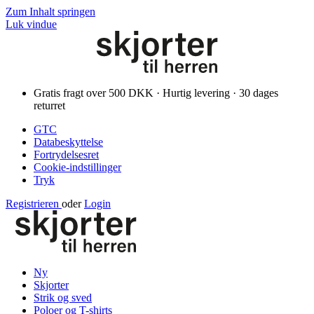
Zum Inhalt springen
Luk vindue
Gratis fragt over 500 DKK · Hurtig levering · 30 dages
returret
GTC
Databeskyttelse
Fortrydelsesret
Cookie-indstillinger
Tryk
Registrieren
oder
Login
Ny
Skjorter
Strik og sved
Poloer og T-shirts