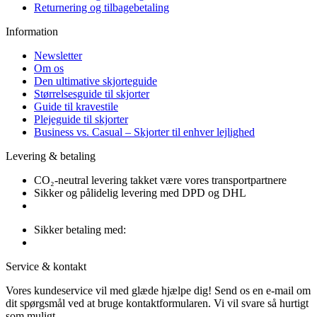
Returnering og tilbagebetaling
Information
Newsletter
Om os
Den ultimative skjorteguide
Størrelsesguide til skjorter
Guide til kravestile
Plejeguide til skjorter
Business vs. Casual – Skjorter til enhver lejlighed
Levering & betaling
CO₂-neutral levering takket være vores transportpartnere
Sikker og pålidelig levering med DPD og DHL
Sikker betaling med:
Service & kontakt
Vores kundeservice vil med glæde hjælpe dig! Send os en e-mail om
dit spørgsmål ved at bruge kontaktformularen. Vi vil svare så hurtigt
som muligt.