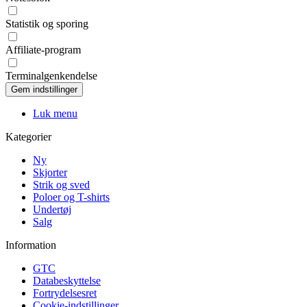
Statistik og sporing
Affiliate-program
Terminalgenkendelse
Luk menu
Kategorier
Ny
Skjorter
Strik og sved
Poloer og T-shirts
Undertøj
Salg
Information
GTC
Databeskyttelse
Fortrydelsesret
Cookie-indstillinger