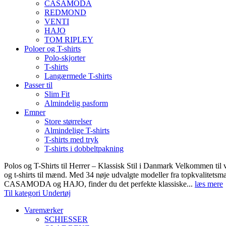
CASAMODA
REDMOND
VENTI
HAJO
TOM RIPLEY
Poloer og T-shirts
Polo-skjorter
T-shirts
Langærmede T-shirts
Passer til
Slim Fit
Almindelig pasform
Emner
Store størrelser
Almindelige T-shirts
T-shirts med tryk
T-shirts i dobbeltpakning
Polos og T-Shirts til Herrer – Klassisk Stil i Danmark Velkommen til 
og t-shirts til mænd. Med 34 nøje udvalgte modeller fra topkvali
CASAMODA og HAJO, finder du det perfekte klassiske...
læs mere
Til kategori Undertøj
Varemærker
SCHIESSER