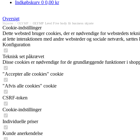
Indkøbskurv
0
0,00 kr
Oversigt
Skjorter
/
OLYMP
/
OLYMP Level Five body fit business skjorte
Cookie-indstillinger
Dette websted bruger cookies, der er nødvendige for webstedets tekniske
at lette interaktionen med andre websteder og sociale netværk, sættes
Konfiguration
Teknisk set påkrævet
Disse cookies er nødvendige for de grundlæggende funktioner i shop
"Accepter alle cookies" cookie
"Afvis alle cookies" cookie
CSRF-token
Cookie-indstillinger
Individuelle priser
Kunde anerkendelse