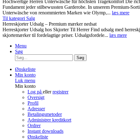
Hochwertige Herren Unterwäsche für höchsten Tragekomfort Die rich
Fundament jeder stilbewussten Garderobe. In unserem Premium-Sortim
Unterwäsche von renommierten Marken wie Olymp,...
læs mere
Til kategori Salg
Herreskjorter Udsalg – Premium mærker nedsat
Herreskjorter Udsalg hos Skjorter Til Herrer Find udsalg med he
skjortemærker til fordelagtige priser. Udsalgsfordele...
læs mere
Menu
Søg
Søg
Ønskeliste
Min konto
Luk menu
Min konto
Log på
eller
registrer
Oversigt
Profil
Adresser
Betalingsmetoder
Administrer kreditkort
Ordrer
Instant downloads
Ønskeliste