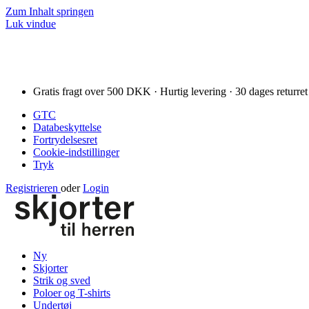
Zum Inhalt springen
Luk vindue
Gratis fragt over 500 DKK · Hurtig levering · 30 dages returret
GTC
Databeskyttelse
Fortrydelsesret
Cookie-indstillinger
Tryk
Registrieren
oder
Login
Ny
Skjorter
Strik og sved
Poloer og T-shirts
Undertøj