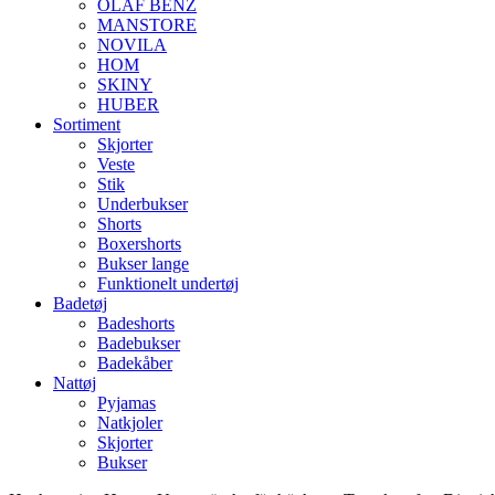
OLAF BENZ
MANSTORE
NOVILA
HOM
SKINY
HUBER
Sortiment
Skjorter
Veste
Stik
Underbukser
Shorts
Boxershorts
Bukser lange
Funktionelt undertøj
Badetøj
Badeshorts
Badebukser
Badekåber
Nattøj
Pyjamas
Natkjoler
Skjorter
Bukser