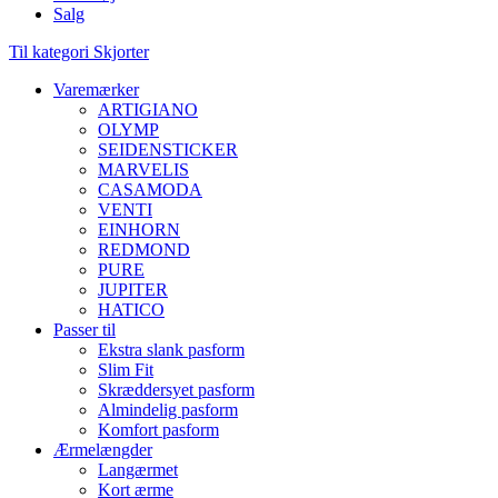
Salg
Til kategori Skjorter
Varemærker
ARTIGIANO
OLYMP
SEIDENSTICKER
MARVELIS
CASAMODA
VENTI
EINHORN
REDMOND
PURE
JUPITER
HATICO
Passer til
Ekstra slank pasform
Slim Fit
Skræddersyet pasform
Almindelig pasform
Komfort pasform
Ærmelængder
Langærmet
Kort ærme