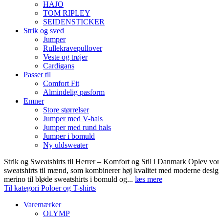
HAJO
TOM RIPLEY
SEIDENSTICKER
Strik og sved
Jumper
Rullekravepullover
Veste og trøjer
Cardigans
Passer til
Comfort Fit
Almindelig pasform
Emner
Store størrelser
Jumper med V-hals
Jumper med rund hals
Jumper i bomuld
Ny uldsweater
Strik og Sweatshirts til Herrer – Komfort og Stil i Danmark Oplev vor
sweatshirts til mænd, som kombinerer høj kvalitet med moderne design.
merino til bløde sweatshirts i bomuld og...
læs mere
Til kategori Poloer og T-shirts
Varemærker
OLYMP