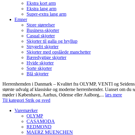
Ekstra kort arm
Ekstra lang arm
Super-extra lang arm
Emner
Store størrelser
Business-skjorter
Casual skjorter
Skjorter til galla og bryllup
Strygefri skjorter
Skjorter med opslåede manchetter
Bæredygtige skjorter
Hvide skjorter
Sorte skjorter
Blå skjorter
Herrenhemden i Danmark – Kvalitet fra OLYMP, VENTI og Seidens
største udvalg af klassiske og moderne herrenhemder. Uanset om du sø
møder i København, Aarhus, Odense eller Aalborg,...
læs mere
Til kategori Strik og sved
Varemærker
OLYMP
CASAMODA
REDMOND
MAERZ MUENCHEN