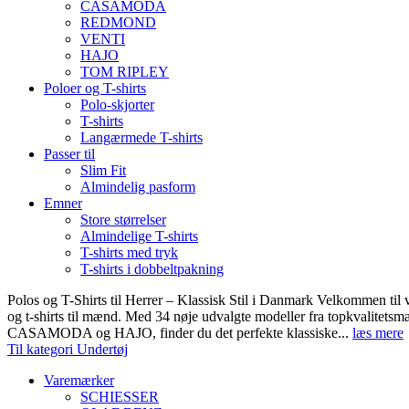
CASAMODA
REDMOND
VENTI
HAJO
TOM RIPLEY
Poloer og T-shirts
Polo-skjorter
T-shirts
Langærmede T-shirts
Passer til
Slim Fit
Almindelig pasform
Emner
Store størrelser
Almindelige T-shirts
T-shirts med tryk
T-shirts i dobbeltpakning
Polos og T-Shirts til Herrer – Klassisk Stil i Danmark Velkommen til 
og t-shirts til mænd. Med 34 nøje udvalgte modeller fra topkvali
CASAMODA og HAJO, finder du det perfekte klassiske...
læs mere
Til kategori Undertøj
Varemærker
SCHIESSER