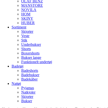
OLAF BENZ
MANSTORE
NOVILA
HOM
SKINY
HUBER
Sortiment
Skjorter
Veste
Stik
Underbukser
Shorts
Boxershorts
Bukser lange
Funktionelt undertøj
Badetøj
Badeshorts
Badebukser
Badekåber
Nattøj
Pyjamas
Natkjoler
Skjorter
Bukser