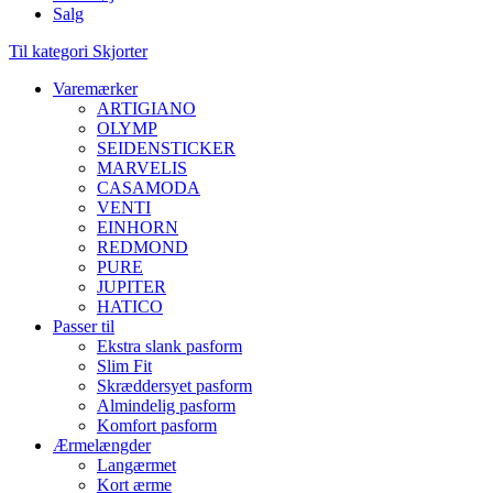
Salg
Til kategori Skjorter
Varemærker
ARTIGIANO
OLYMP
SEIDENSTICKER
MARVELIS
CASAMODA
VENTI
EINHORN
REDMOND
PURE
JUPITER
HATICO
Passer til
Ekstra slank pasform
Slim Fit
Skræddersyet pasform
Almindelig pasform
Komfort pasform
Ærmelængder
Langærmet
Kort ærme