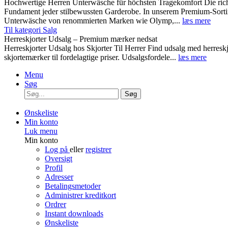
Hochwertige Herren Unterwäsche für höchsten Tragekomfort Die rich
Fundament jeder stilbewussten Garderobe. In unserem Premium-Sortim
Unterwäsche von renommierten Marken wie Olymp,...
læs mere
Til kategori Salg
Herreskjorter Udsalg – Premium mærker nedsat
Herreskjorter Udsalg hos Skjorter Til Herrer Find udsalg med he
skjortemærker til fordelagtige priser. Udsalgsfordele...
læs mere
Menu
Søg
Søg
Ønskeliste
Min konto
Luk menu
Min konto
Log på
eller
registrer
Oversigt
Profil
Adresser
Betalingsmetoder
Administrer kreditkort
Ordrer
Instant downloads
Ønskeliste