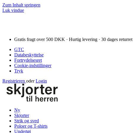
Zum Inhalt springen
Luk vindue
Gratis fragt over 500 DKK · Hurtig levering · 30 dages returret
GTC
Databeskyttelse
Fortrydelsesret
Cookie-indstillinger
Tryk
Registrieren
oder
Login
Ny
Skjorter
Strik og sved
Poloer og T-shirts
Undertøj