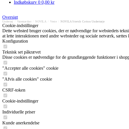
Indkøbskurv
0
0,00 kr
Oversigt
Undertøj
/
Varemærker
/
NOVILA
/
Veste
/
NOVILA Stretch Cotton Undertrøje
Cookie-indstillinger
Dette websted bruger cookies, der er nødvendige for webstedets tekniske
at lette interaktionen med andre websteder og sociale netværk, sættes
Konfiguration
Teknisk set påkrævet
Disse cookies er nødvendige for de grundlæggende funktioner i shop
"Accepter alle cookies" cookie
"Afvis alle cookies" cookie
CSRF-token
Cookie-indstillinger
Individuelle priser
Kunde anerkendelse