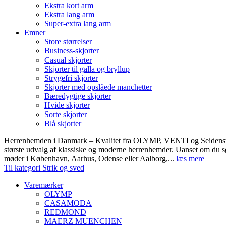
Ekstra kort arm
Ekstra lang arm
Super-extra lang arm
Emner
Store størrelser
Business-skjorter
Casual skjorter
Skjorter til galla og bryllup
Strygefri skjorter
Skjorter med opslåede manchetter
Bæredygtige skjorter
Hvide skjorter
Sorte skjorter
Blå skjorter
Herrenhemden i Danmark – Kvalitet fra OLYMP, VENTI og Seidens
største udvalg af klassiske og moderne herrenhemder. Uanset om du sø
møder i København, Aarhus, Odense eller Aalborg,...
læs mere
Til kategori Strik og sved
Varemærker
OLYMP
CASAMODA
REDMOND
MAERZ MUENCHEN