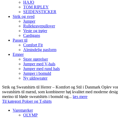
HAJO
TOM RIPLEY
SEIDENSTICKER
Strik og sved
Jumper
Rullekravepullover
Veste og trøjer
Cardigans
Passer til
Comfort Fit
Almindelig pasform
Emner
Store størrelser
Jumper med V-hals
Jumper med rund hals
Jumper i bomuld
Ny uldsweater
Strik og Sweatshirts til Herrer – Komfort og Stil i Danmark Oplev vor
sweatshirts til mænd, som kombinerer høj kvalitet med moderne design.
merino til bløde sweatshirts i bomuld og...
læs mere
Til kategori Poloer og T-shirts
Varemærker
OLYMP