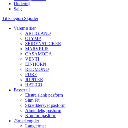
Undertøj
Salg
Til kategori Skjorter
Varemærker
ARTIGIANO
OLYMP
SEIDENSTICKER
MARVELIS
CASAMODA
VENTI
EINHORN
REDMOND
PURE
JUPITER
HATICO
Passer til
Ekstra slank pasform
Slim Fit
Skræddersyet pasform
Almindelig pasform
Komfort pasform
Ærmelængder
Langærmet