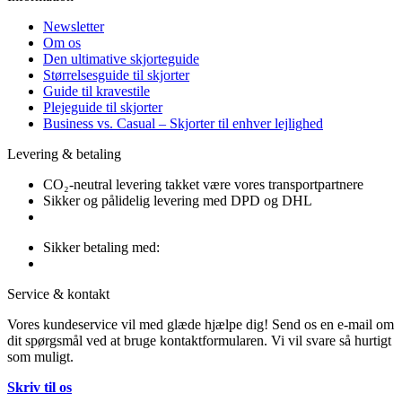
Newsletter
Om os
Den ultimative skjorteguide
Størrelsesguide til skjorter
Guide til kravestile
Plejeguide til skjorter
Business vs. Casual – Skjorter til enhver lejlighed
Levering & betaling
CO₂-neutral levering takket være vores transportpartnere
Sikker og pålidelig levering med DPD og DHL
Sikker betaling med:
Service & kontakt
Vores kundeservice vil med glæde hjælpe dig! Send os en e-mail om
dit spørgsmål ved at bruge kontaktformularen. Vi vil svare så hurtigt
som muligt.
Skriv til os