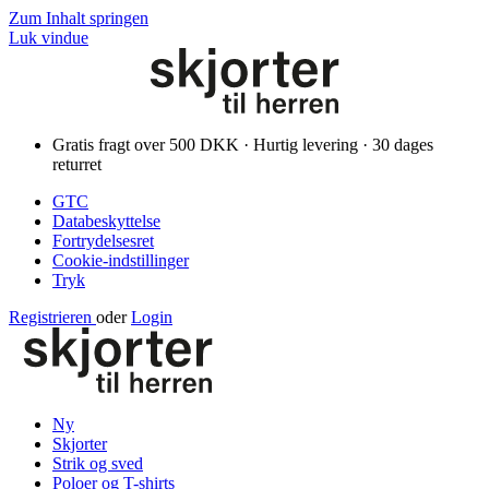
Zum Inhalt springen
Luk vindue
Gratis fragt over 500 DKK · Hurtig levering · 30 dages
returret
GTC
Databeskyttelse
Fortrydelsesret
Cookie-indstillinger
Tryk
Registrieren
oder
Login
Ny
Skjorter
Strik og sved
Poloer og T-shirts