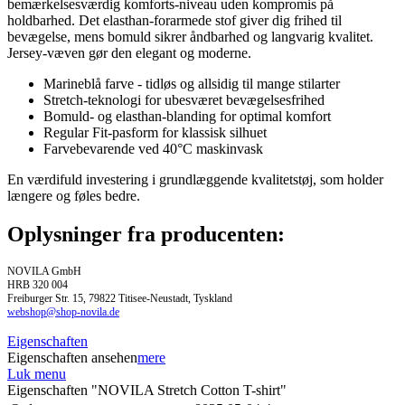
bemærkelsesværdig komforts-niveau uden kompromis på
holdbarhed. Det elasthan-forarmede stof giver dig frihed til
bevægelse, mens bomuld sikrer åndbarhed og langvarig kvalitet.
Jersey-væven gør den elegant og moderne.
Marineblå farve - tidløs og allsidig til mange stilarter
Stretch-teknologi for ubesværet bevægelsesfrihed
Bomuld- og elasthan-blanding for optimal komfort
Regular Fit-pasform for klassisk silhuet
Farvebevarende ved 40°C maskinvask
En værdifuld investering i grundlæggende kvalitetstøj, som holder
længere og føles bedre.
Oplysninger fra producenten:
NOVILA GmbH
HRB 320 004
Freiburger Str. 15, 79822 Titisee-Neustadt, Tyskland
webshop@shop-novila.de
Eigenschaften
Eigenschaften ansehen
mere
Luk menu
Eigenschaften "NOVILA Stretch Cotton T-shirt"