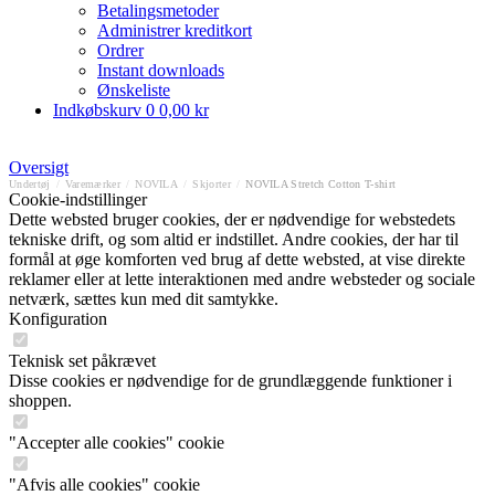
Betalingsmetoder
Administrer kreditkort
Ordrer
Instant downloads
Ønskeliste
Indkøbskurv
0
0,00 kr
Oversigt
Undertøj
/
Varemærker
/
NOVILA
/
Skjorter
/
NOVILA Stretch Cotton T-shirt
Cookie-indstillinger
Dette websted bruger cookies, der er nødvendige for webstedets
tekniske drift, og som altid er indstillet. Andre cookies, der har til
formål at øge komforten ved brug af dette websted, at vise direkte
reklamer eller at lette interaktionen med andre websteder og sociale
netværk, sættes kun med dit samtykke.
Konfiguration
Teknisk set påkrævet
Disse cookies er nødvendige for de grundlæggende funktioner i
shoppen.
"Accepter alle cookies" cookie
"Afvis alle cookies" cookie