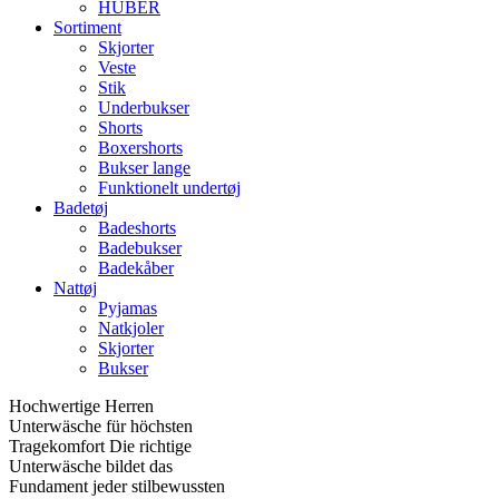
HUBER
Sortiment
Skjorter
Veste
Stik
Underbukser
Shorts
Boxershorts
Bukser lange
Funktionelt undertøj
Badetøj
Badeshorts
Badebukser
Badekåber
Nattøj
Pyjamas
Natkjoler
Skjorter
Bukser
Hochwertige Herren
Unterwäsche für höchsten
Tragekomfort Die richtige
Unterwäsche bildet das
Fundament jeder stilbewussten