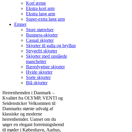
Kort ærme
Ekstra kort arm
Ekstra lang arm
Super-extra lang arm
Emner
Store størrelser
Business-skjorter
Casual skjorter
Skjorter til galla og bryllup
Strygefri skjorter
Skjorter med opslåede
manchetter
Bæredygtige skjorter
Hvide skjorter
Sorte skjorter
Blå skjorter
Herrenhemden i Danmark –
Kvalitet fra OLYMP, VENTI og
Seidensticker Velkommen til
Danmarks største udvalg af
klassiske og moderne
herrenhemder. Uanset om du
søger en elegant forretningshemd
til møder i København, Aarhus,