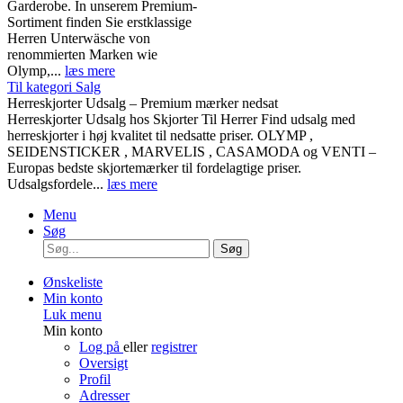
Garderobe. In unserem Premium-
Sortiment finden Sie erstklassige
Herren Unterwäsche von
renommierten Marken wie
Olymp,...
læs mere
Til kategori Salg
Herreskjorter Udsalg – Premium mærker nedsat
Herreskjorter Udsalg hos Skjorter Til Herrer Find udsalg med
herreskjorter i høj kvalitet til nedsatte priser. OLYMP ,
SEIDENSTICKER , MARVELIS , CASAMODA og VENTI –
Europas bedste skjortemærker til fordelagtige priser.
Udsalgsfordele...
læs mere
Menu
Søg
Søg
Ønskeliste
Min konto
Luk menu
Min konto
Log på
eller
registrer
Oversigt
Profil
Adresser