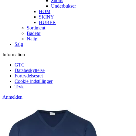
Shorts
Underbukser
HOM
SKINY
HUBER
Sortiment
Badetøj
Nattøj
Salg
Information
GTC
Databeskyttelse
Fortrydelsesret
Cookie-indstillinger
Tryk
Anmelden