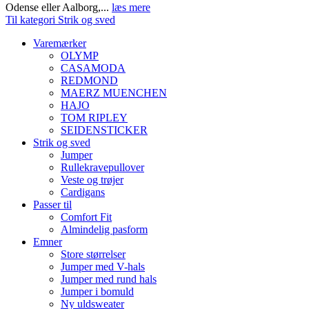
Odense eller Aalborg,...
læs mere
Til kategori Strik og sved
Varemærker
OLYMP
CASAMODA
REDMOND
MAERZ MUENCHEN
HAJO
TOM RIPLEY
SEIDENSTICKER
Strik og sved
Jumper
Rullekravepullover
Veste og trøjer
Cardigans
Passer til
Comfort Fit
Almindelig pasform
Emner
Store størrelser
Jumper med V-hals
Jumper med rund hals
Jumper i bomuld
Ny uldsweater