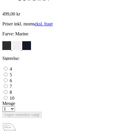
499,00 kr
Priser inkl. moms
eksl. fragt
Farve:
Marine
Størrelse:
4
5
6
7
8
10
Menge
Ingen størrelse valgt