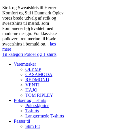
Strik og Sweatshirts til Herrer –
Komfort og Stil i Danmark Oplev
vores brede udvalg af strik og
sweatshirts til mænd, som
kombinerer høj kvalitet med
moderne design. Fra klassiske
pullover i ren merino til bløde
sweatshirts i bomuld og...
læs
mere
Til kategori Poloer og T-shirts
Varemærker
OLYMP
CASAMODA
REDMOND
VENTI
HAJO
TOM RIPLEY
Poloer og T-shirts
Polo-skjorter
T-shirts
Langærmede T-shirts
Passer til
Slim Fit