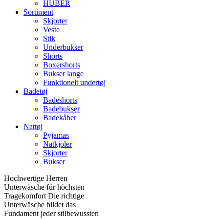
HUBER
Sortiment
Skjorter
Veste
Stik
Underbukser
Shorts
Boxershorts
Bukser lange
Funktionelt undertøj
Badetøj
Badeshorts
Badebukser
Badekåber
Nattøj
Pyjamas
Natkjoler
Skjorter
Bukser
Hochwertige Herren
Unterwäsche für höchsten
Tragekomfort Die richtige
Unterwäsche bildet das
Fundament jeder stilbewussten