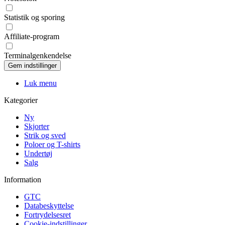
Statistik og sporing
Affiliate-program
Terminalgenkendelse
Luk menu
Kategorier
Ny
Skjorter
Strik og sved
Poloer og T-shirts
Undertøj
Salg
Information
GTC
Databeskyttelse
Fortrydelsesret
Cookie-indstillinger