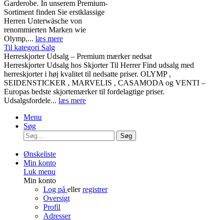
Garderobe. In unserem Premium-
Sortiment finden Sie erstklassige
Herren Unterwäsche von
renommierten Marken wie
Olymp,...
læs mere
Til kategori Salg
Herreskjorter Udsalg – Premium mærker nedsat
Herreskjorter Udsalg hos Skjorter Til Herrer Find udsalg med
herreskjorter i høj kvalitet til nedsatte priser. OLYMP ,
SEIDENSTICKER , MARVELIS , CASAMODA og VENTI –
Europas bedste skjortemærker til fordelagtige priser.
Udsalgsfordele...
læs mere
Menu
Søg
Søg
Ønskeliste
Min konto
Luk menu
Min konto
Log på
eller
registrer
Oversigt
Profil
Adresser