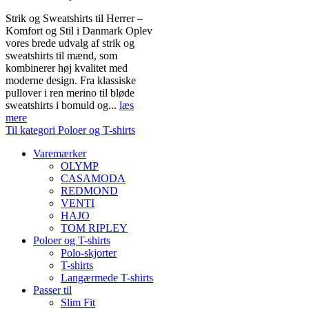
Strik og Sweatshirts til Herrer –
Komfort og Stil i Danmark Oplev
vores brede udvalg af strik og
sweatshirts til mænd, som
kombinerer høj kvalitet med
moderne design. Fra klassiske
pullover i ren merino til bløde
sweatshirts i bomuld og...
læs
mere
Til kategori Poloer og T-shirts
Varemærker
OLYMP
CASAMODA
REDMOND
VENTI
HAJO
TOM RIPLEY
Poloer og T-shirts
Polo-skjorter
T-shirts
Langærmede T-shirts
Passer til
Slim Fit