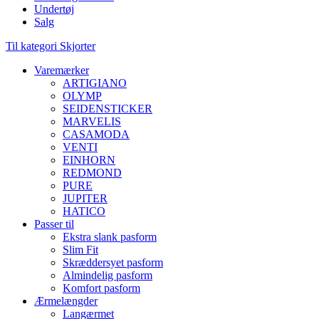
Undertøj
Salg
Til kategori Skjorter
Varemærker
ARTIGIANO
OLYMP
SEIDENSTICKER
MARVELIS
CASAMODA
VENTI
EINHORN
REDMOND
PURE
JUPITER
HATICO
Passer til
Ekstra slank pasform
Slim Fit
Skræddersyet pasform
Almindelig pasform
Komfort pasform
Ærmelængder
Langærmet