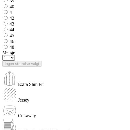
39
40
41
42
43
44
45
46
48
Menge
Ingen størrelse valgt
Extra Slim Fit
Jersey
Cut-away