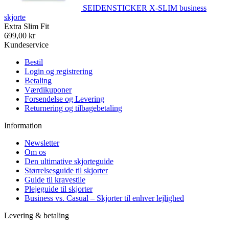
SEIDENSTICKER X-SLIM business
skjorte
Extra Slim Fit
699,00 kr
Kundeservice
Bestil
Login og registrering
Betaling
Værdikuponer
Forsendelse og Levering
Returnering og tilbagebetaling
Information
Newsletter
Om os
Den ultimative skjorteguide
Størrelsesguide til skjorter
Guide til kravestile
Plejeguide til skjorter
Business vs. Casual – Skjorter til enhver lejlighed
Levering & betaling