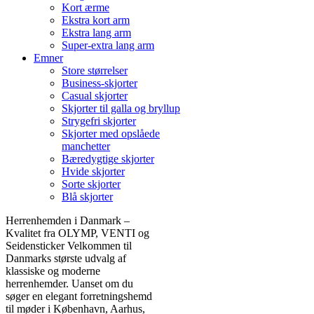
Kort ærme
Ekstra kort arm
Ekstra lang arm
Super-extra lang arm
Emner
Store størrelser
Business-skjorter
Casual skjorter
Skjorter til galla og bryllup
Strygefri skjorter
Skjorter med opslåede
manchetter
Bæredygtige skjorter
Hvide skjorter
Sorte skjorter
Blå skjorter
Herrenhemden i Danmark –
Kvalitet fra OLYMP, VENTI og
Seidensticker Velkommen til
Danmarks største udvalg af
klassiske og moderne
herrenhemder. Uanset om du
søger en elegant forretningshemd
til møder i København, Aarhus,