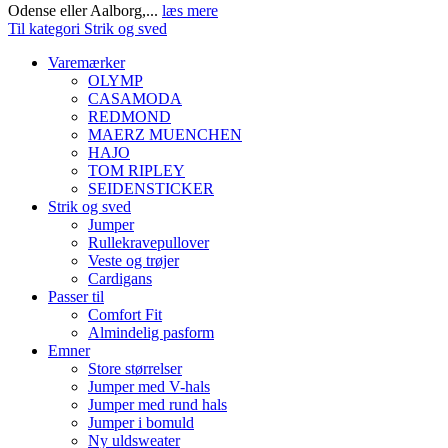
Odense eller Aalborg,...
læs mere
Til kategori Strik og sved
Varemærker
OLYMP
CASAMODA
REDMOND
MAERZ MUENCHEN
HAJO
TOM RIPLEY
SEIDENSTICKER
Strik og sved
Jumper
Rullekravepullover
Veste og trøjer
Cardigans
Passer til
Comfort Fit
Almindelig pasform
Emner
Store størrelser
Jumper med V-hals
Jumper med rund hals
Jumper i bomuld
Ny uldsweater