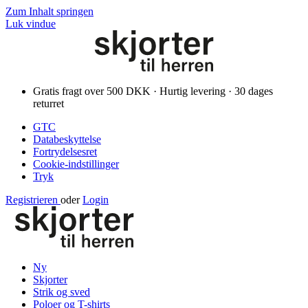
Zum Inhalt springen
Luk vindue
Gratis fragt over 500 DKK · Hurtig levering · 30 dages
returret
GTC
Databeskyttelse
Fortrydelsesret
Cookie-indstillinger
Tryk
Registrieren
oder
Login
Ny
Skjorter
Strik og sved
Poloer og T-shirts