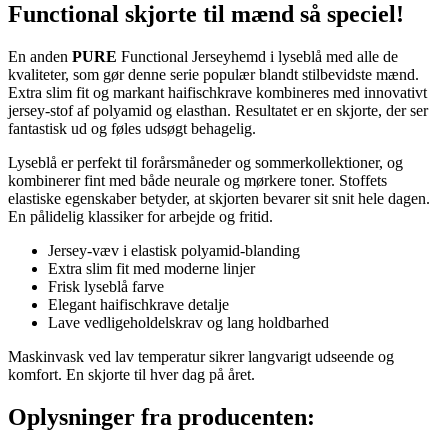
Functional skjorte til mænd så speciel!
En anden
PURE
Functional Jerseyhemd i lyseblå med alle de
kvaliteter, som gør denne serie populær blandt stilbevidste mænd.
Extra slim fit og markant haifischkrave kombineres med innovativt
jersey-stof af polyamid og elasthan. Resultatet er en skjorte, der ser
fantastisk ud og føles udsøgt behagelig.
Lyseblå er perfekt til forårsmåneder og sommerkollektioner, og
kombinerer fint med både neurale og mørkere toner. Stoffets
elastiske egenskaber betyder, at skjorten bevarer sit snit hele dagen.
En pålidelig klassiker for arbejde og fritid.
Jersey-væv i elastisk polyamid-blanding
Extra slim fit med moderne linjer
Frisk lyseblå farve
Elegant haifischkrave detalje
Lave vedligeholdelskrav og lang holdbarhed
Maskinvask ved lav temperatur sikrer langvarigt udseende og
komfort. En skjorte til hver dag på året.
Oplysninger fra producenten: