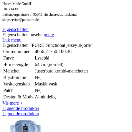
Hatico Mode GmbH
HRB 1439
Falkenbergerstraße 7, 95643 Tirschenreuth, Tyskland
shopservice@pureshirt.de
Eigenschaften
Eigenschaften ansehen
mere
Luk menu
Eigenschaften "PURE Functional jersey skjorte"
Ordrenummer
4056.21750-100.36
Farve
Lyseblå
Ærmelængde
64 cm (normal)
Manchet
Justerbare kombi-manchetter
Brystlomme
Nej
Vaskegenskab
Maskinvask
Patch
Nej
Design & Motiv
Almindelig
Vis mere +
Lignende produkter
Lignende produkter