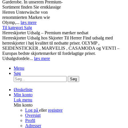
Garderobe. In unserem Premium-
Sortiment finden Sie erstklassige
Herren Unterwäsche von
renommierten Marken wie
Olymp,...
læs mere
Til kategori Salg
Herreskjorter Udsalg – Premium mærker nedsat
Herreskjorter Udsalg hos Skjorter Til Herrer Find udsalg med
herreskjorter i høj kvalitet til nedsatte priser. OLYMP ,
SEIDENSTICKER , MARVELIS , CASAMODA og VENTI –
Europas bedste skjortemærker til fordelagtige priser.
Udsalgsfordele...
læs mere
Menu
Søg
Søg
Ønskeliste
Min konto
Luk menu
Min konto
Log på
eller
registrer
Oversigt
Profil
Adresser