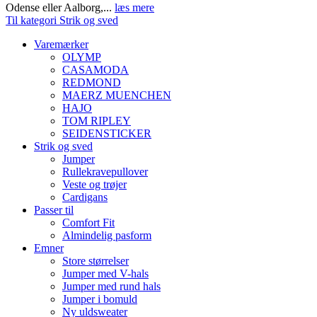
Odense eller Aalborg,...
læs mere
Til kategori Strik og sved
Varemærker
OLYMP
CASAMODA
REDMOND
MAERZ MUENCHEN
HAJO
TOM RIPLEY
SEIDENSTICKER
Strik og sved
Jumper
Rullekravepullover
Veste og trøjer
Cardigans
Passer til
Comfort Fit
Almindelig pasform
Emner
Store størrelser
Jumper med V-hals
Jumper med rund hals
Jumper i bomuld
Ny uldsweater