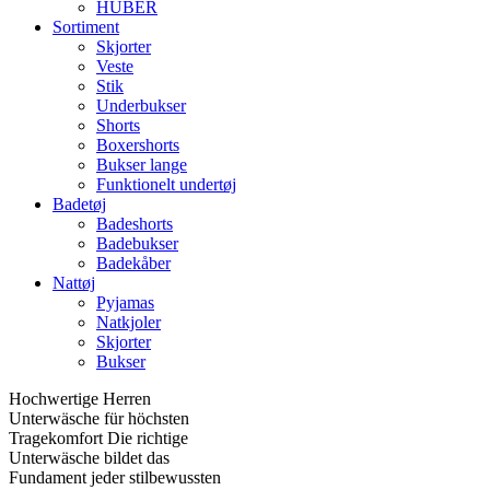
HUBER
Sortiment
Skjorter
Veste
Stik
Underbukser
Shorts
Boxershorts
Bukser lange
Funktionelt undertøj
Badetøj
Badeshorts
Badebukser
Badekåber
Nattøj
Pyjamas
Natkjoler
Skjorter
Bukser
Hochwertige Herren
Unterwäsche für höchsten
Tragekomfort Die richtige
Unterwäsche bildet das
Fundament jeder stilbewussten