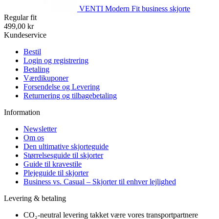
VENTI Modern Fit business skjorte
Regular fit
499,00 kr
Kundeservice
Bestil
Login og registrering
Betaling
Værdikuponer
Forsendelse og Levering
Returnering og tilbagebetaling
Information
Newsletter
Om os
Den ultimative skjorteguide
Størrelsesguide til skjorter
Guide til kravestile
Plejeguide til skjorter
Business vs. Casual – Skjorter til enhver lejlighed
Levering & betaling
CO₂-neutral levering takket være vores transportpartnere