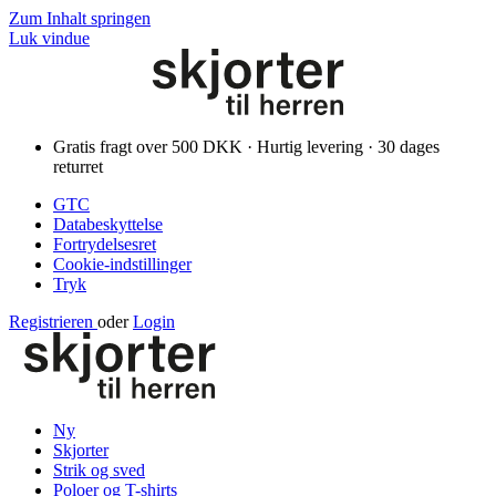
Zum Inhalt springen
Luk vindue
Gratis fragt over 500 DKK · Hurtig levering · 30 dages
returret
GTC
Databeskyttelse
Fortrydelsesret
Cookie-indstillinger
Tryk
Registrieren
oder
Login
Ny
Skjorter
Strik og sved
Poloer og T-shirts