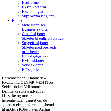
Kort ærme
Ekstra kort arm
Ekstra lang arm
Super-extra lang arm
Emner
Store størrelser
Business-skjorter
Casual skjorter
Skjorter til galla og bryllup
Strygefri skjorter
Skjorter med opslåede
manchetter
Bæredygtige skjorter
Hvide skjorter
Sorte skjorter
Blå skjorter
Herrenhemden i Danmark –
Kvalitet fra OLYMP, VENTI og
Seidensticker Velkommen til
Danmarks største udvalg af
klassiske og moderne
herrenhemder. Uanset om du
søger en elegant forretningshemd
til møder i København, Aarhus,