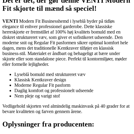
Det er det, der gør denne VENTI Modern
Fit skjorte til mænd så speciel!
VENTI
Modern Fit Businesshemd i lyseblå byder på tidløs
elegance til enhver professionel garderobe. Dette klassiske
herreskjorte er fremstillet af 100% høj kvalitets bomuld med en
diskret struktureret væv, som giver et sofistikeret udseende. Den
moderne snit og Regular Fit pasformen sikrer optimal komfort hele
dagen, mens det traditionelle Kentkraver tilføjer en klassisk
business-stil. Materialet er åndbart og behageligt at bære under
skjorte eller som standalone piece. Perfekt til kontormiljøer, møder
eller formelle lejligheder.
Lyseblå bomuld med struktureret væv
Klassisk Kentkraver design
Moderne Regular Fit pasform
Daglig komfort og professionelt udseende
Nem pleje og varigt stof
Vedligehold skjorten ved almindelig maskinvask på 40 grader for at
bevare kvaliteten og farven gennem årene.
Oplysninger fra producenten: