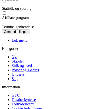
Statistik og sporing
Affiliate-program
Terminalgenkendelse
Luk menu
Kategorier
Ny
Skjorter
Strik og sved
Poloer og T-shirts
Undertøj
Salg
Information
GTC
Databeskyttelse
Fortrydelsesret
Cookie-indstillinger