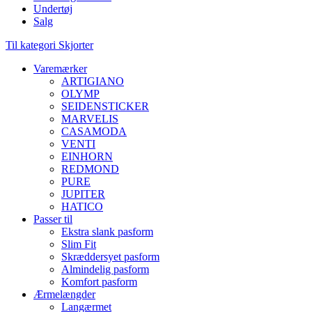
Undertøj
Salg
Til kategori Skjorter
Varemærker
ARTIGIANO
OLYMP
SEIDENSTICKER
MARVELIS
CASAMODA
VENTI
EINHORN
REDMOND
PURE
JUPITER
HATICO
Passer til
Ekstra slank pasform
Slim Fit
Skræddersyet pasform
Almindelig pasform
Komfort pasform
Ærmelængder
Langærmet