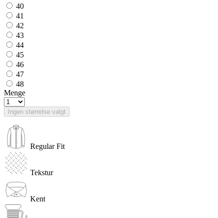
40
41
42
43
44
45
46
47
48
Menge
Ingen størrelse valgt
Regular Fit
Tekstur
Kent