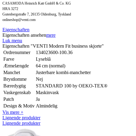
CASAMODA Heinrich Katt GmbH & Co. KG
HRA 3272
Gutenbergstraße 7, 26135 Oldenburg, Tyskland
onlineshop@venti.com
Eigenschaften
Eigenschaften ansehen
mere
Luk menu
Eigenschaften "VENTI Modern Fit business skjorte"
Ordrenummer
134023600-100.36
Farve
Lyseblå
Ærmelængde
64 cm (normal)
Manchet
Justerbare kombi-manchetter
Brystlomme
Nej
Bæredygtig
STANDARD 100 by OEKO-TEX®
Vaskegenskab
Maskinvask
Patch
Ja
Design & Motiv
Almindelig
Vis mere +
Lignende produkter
Lignende produkter