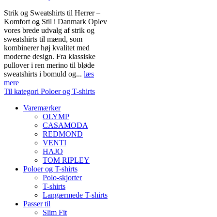
Strik og Sweatshirts til Herrer –
Komfort og Stil i Danmark Oplev
vores brede udvalg af strik og
sweatshirts til mænd, som
kombinerer høj kvalitet med
moderne design. Fra klassiske
pullover i ren merino til bløde
sweatshirts i bomuld og...
læs
mere
Til kategori Poloer og T-shirts
Varemærker
OLYMP
CASAMODA
REDMOND
VENTI
HAJO
TOM RIPLEY
Poloer og T-shirts
Polo-skjorter
T-shirts
Langærmede T-shirts
Passer til
Slim Fit