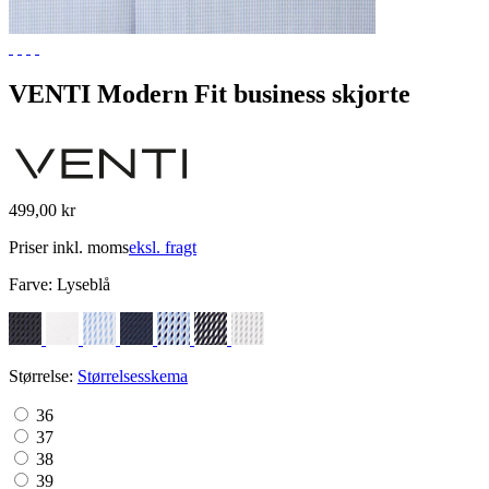
VENTI Modern Fit business skjorte
499,00 kr
Priser inkl. moms
eksl. fragt
Farve:
Lyseblå
Størrelse:
Størrelsesskema
36
37
38
39