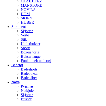
OLAF BENZ
MANSTORE
NOVILA
HOM
SKINY
HUBER
Sortiment
Skjorter
Veste
Stik
Underbukser
Shorts
Boxershorts
Bukser lange
Funktionelt undertøj
Badetøj
Badeshorts
Badebukser
Badekåber
Nattøj
Pyjamas
Natkjoler
Skjorter
Bukser