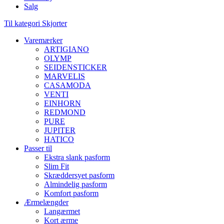
Salg
Til kategori Skjorter
Varemærker
ARTIGIANO
OLYMP
SEIDENSTICKER
MARVELIS
CASAMODA
VENTI
EINHORN
REDMOND
PURE
JUPITER
HATICO
Passer til
Ekstra slank pasform
Slim Fit
Skræddersyet pasform
Almindelig pasform
Komfort pasform
Ærmelængder
Langærmet
Kort ærme