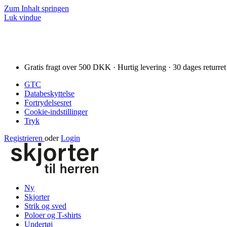
Zum Inhalt springen
Luk vindue
Gratis fragt over 500 DKK · Hurtig levering · 30 dages returret
GTC
Databeskyttelse
Fortrydelsesret
Cookie-indstillinger
Tryk
Registrieren
oder
Login
Ny
Skjorter
Strik og sved
Poloer og T-shirts
Undertøj