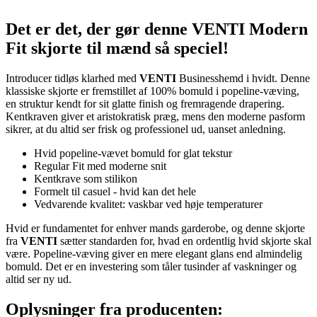
Det er det, der gør denne VENTI Modern
Fit skjorte til mænd så speciel!
Introducer tidløs klarhed med
VENTI
Businesshemd i hvidt. Denne
klassiske skjorte er fremstillet af 100% bomuld i popeline-væving,
en struktur kendt for sit glatte finish og fremragende drapering.
Kentkraven giver et aristokratisk præg, mens den moderne pasform
sikrer, at du altid ser frisk og professionel ud, uanset anledning.
Hvid popeline-vævet bomuld for glat tekstur
Regular Fit med moderne snit
Kentkrave som stilikon
Formelt til casuel - hvid kan det hele
Vedvarende kvalitet: vaskbar ved høje temperaturer
Hvid er fundamentet for enhver mands garderobe, og denne skjorte
fra
VENTI
sætter standarden for, hvad en ordentlig hvid skjorte skal
være. Popeline-væving giver en mere elegant glans end almindelig
bomuld. Det er en investering som tåler tusinder af vaskninger og
altid ser ny ud.
Oplysninger fra producenten: