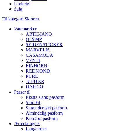
Undertøj
Salg
Til kategori Skjorter
Varemærker
ARTIGIANO
OLYMP
SEIDENSTICKER
MARVELIS
CASAMODA
VENTI
EINHORN
REDMOND
PURE
JUPITER
HATICO
Passer til
Ekstra slank pasform
Slim Fit
Skræddersyet pasform
Almindelig pasform
Komfort pasform
Ærmelængder
Langærmet