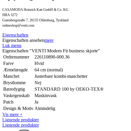
CASAMODA Heinrich Katt GmbH & Co. KG
HRA 3272
Gutenbergstraße 7, 26135 Oldenburg, Tyskland
onlineshop@venti.com
Eigenschaften
Eigenschaften ansehen
mere
Luk menu
Eigenschaften "VENTI Modern Fit business skjorte"
Ordrenummer
226110890-000.36
Farve
Hvid
Ærmelængde
64 cm (normal)
Manchet
Justerbare kombi-manchetter
Brystlomme
Nej
Bæredygtig
STANDARD 100 by OEKO-TEX®
Vaskegenskab
Maskinvask
Patch
Ja
Design & Motiv
Almindelig
Vis mere +
Lignende produkter
Lignende produkter