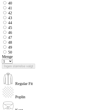
40
41
42
43
44
45
46
47
48
49
50
Menge
Ingen størrelse valgt
Regular Fit
Poplin