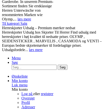
Garderobe. In unserem Premium-
Sortiment finden Sie erstklassige
Herren Unterwäsche von
renommierten Marken wie
Olymp,...
læs mere
Til kategori Salg
Herreskjorter Udsalg – Premium mærker nedsat
Herreskjorter Udsalg hos Skjorter Til Herrer Find udsalg med
herreskjorter i høj kvalitet til nedsatte priser. OLYMP ,
SEIDENSTICKER , MARVELIS , CASAMODA og VENTI –
Europas bedste skjortemærker til fordelagtige priser.
Udsalgsfordele...
læs mere
Menu
Søg
Søg
Ønskeliste
Min konto
Luk menu
Min konto
Log på
eller
registrer
Oversigt
Profil
Adresser