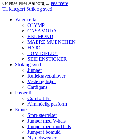
Odense eller Aalborg,...
læs mere
Til kategori Strik og sved
Varemærker
OLYMP
CASAMODA
REDMOND
MAERZ MUENCHEN
HAJO
TOM RIPLEY
SEIDENSTICKER
Strik og sved
Jumper
Rullekravepullover
Veste og trøjer
Cardigans
Passer til
Comfort Fit
Almindelig pasform
Emner
Store størrelser
Jumper med V-hals
Jumper med rund hals
Jumper i bomuld
Ny uldsweater