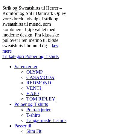
Strik og Sweatshirts til Herrer –
Komfort og Stil i Danmark Oplev
vores brede udvalg af strik og
sweatshirts til mænd, som
kombinerer høj kvalitet med
moderne design. Fra klassiske
pullover i ren merino til bløde
sweatshirts i bomuld og...
læs
mere
Til kategori Poloer og T-shirts
Varemærker
OLYMP
CASAMODA
REDMOND
VENTI
HAJO
TOM RIPLEY
Poloer og T-shirts
Polo-skjorter
T-shirts
Langærmede T-shirts
Passer til
Slim Fit