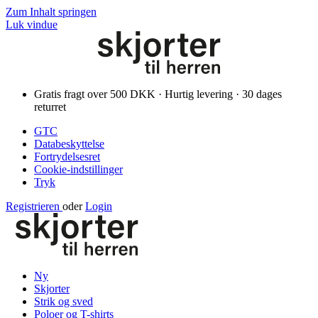
Zum Inhalt springen
Luk vindue
Gratis fragt over 500 DKK · Hurtig levering · 30 dages
returret
GTC
Databeskyttelse
Fortrydelsesret
Cookie-indstillinger
Tryk
Registrieren
oder
Login
Ny
Skjorter
Strik og sved
Poloer og T-shirts