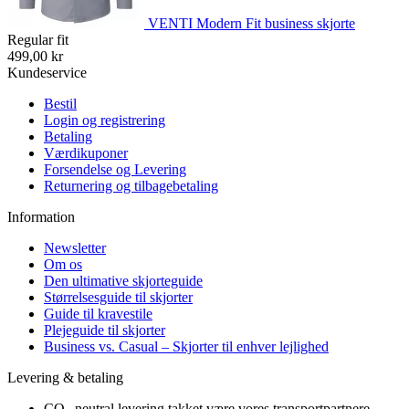
VENTI Modern Fit business skjorte
Regular fit
499,00 kr
Kundeservice
Bestil
Login og registrering
Betaling
Værdikuponer
Forsendelse og Levering
Returnering og tilbagebetaling
Information
Newsletter
Om os
Den ultimative skjorteguide
Størrelsesguide til skjorter
Guide til kravestile
Plejeguide til skjorter
Business vs. Casual – Skjorter til enhver lejlighed
Levering & betaling
CO₂-neutral levering takket være vores transportpartnere