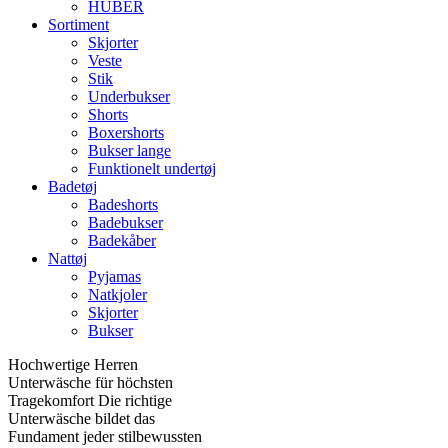
HUBER
Sortiment
Skjorter
Veste
Stik
Underbukser
Shorts
Boxershorts
Bukser lange
Funktionelt undertøj
Badetøj
Badeshorts
Badebukser
Badekåber
Nattøj
Pyjamas
Natkjoler
Skjorter
Bukser
Hochwertige Herren
Unterwäsche für höchsten
Tragekomfort Die richtige
Unterwäsche bildet das
Fundament jeder stilbewussten