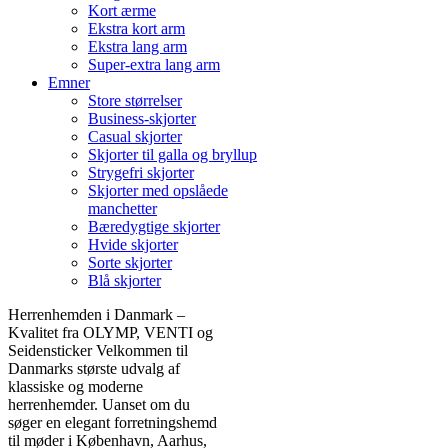
Kort ærme
Ekstra kort arm
Ekstra lang arm
Super-extra lang arm
Emner
Store størrelser
Business-skjorter
Casual skjorter
Skjorter til galla og bryllup
Strygefri skjorter
Skjorter med opslåede
manchetter
Bæredygtige skjorter
Hvide skjorter
Sorte skjorter
Blå skjorter
Herrenhemden i Danmark –
Kvalitet fra OLYMP, VENTI og
Seidensticker Velkommen til
Danmarks største udvalg af
klassiske og moderne
herrenhemder. Uanset om du
søger en elegant forretningshemd
til møder i København, Aarhus,