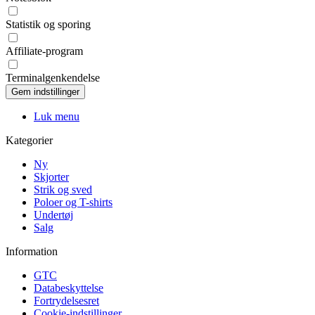
Statistik og sporing
Affiliate-program
Terminalgenkendelse
Luk menu
Kategorier
Ny
Skjorter
Strik og sved
Poloer og T-shirts
Undertøj
Salg
Information
GTC
Databeskyttelse
Fortrydelsesret
Cookie-indstillinger