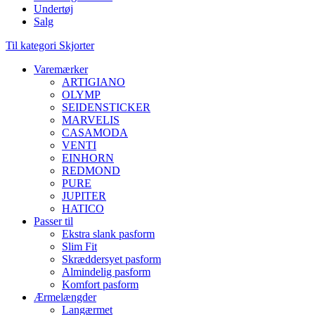
Undertøj
Salg
Til kategori Skjorter
Varemærker
ARTIGIANO
OLYMP
SEIDENSTICKER
MARVELIS
CASAMODA
VENTI
EINHORN
REDMOND
PURE
JUPITER
HATICO
Passer til
Ekstra slank pasform
Slim Fit
Skræddersyet pasform
Almindelig pasform
Komfort pasform
Ærmelængder
Langærmet