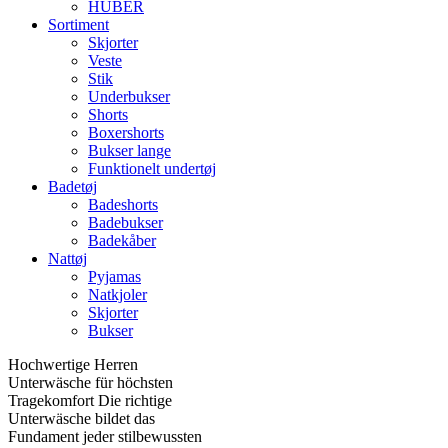
HUBER
Sortiment
Skjorter
Veste
Stik
Underbukser
Shorts
Boxershorts
Bukser lange
Funktionelt undertøj
Badetøj
Badeshorts
Badebukser
Badekåber
Nattøj
Pyjamas
Natkjoler
Skjorter
Bukser
Hochwertige Herren
Unterwäsche für höchsten
Tragekomfort Die richtige
Unterwäsche bildet das
Fundament jeder stilbewussten