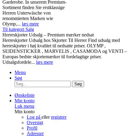
Garderobe. In unserem Premium-
Sortiment finden Sie erstklassige
Herren Unterwäsche von
renommierten Marken wie
Olymp,...
læs mere
Til kategori Salg
Herreskjorter Udsalg – Premium mærker nedsat
Herreskjorter Udsalg hos Skjorter Til Herrer Find udsalg med
herreskjorter i høj kvalitet til nedsatte priser. OLYMP ,
SEIDENSTICKER , MARVELIS , CASAMODA og VENTI –
Europas bedste skjortemærker til fordelagtige priser.
Udsalgsfordele...
læs mere
Menu
Søg
Søg
Ønskeliste
Min konto
Luk menu
Min konto
Log på
eller
registrer
Oversigt
Profil
Adresser