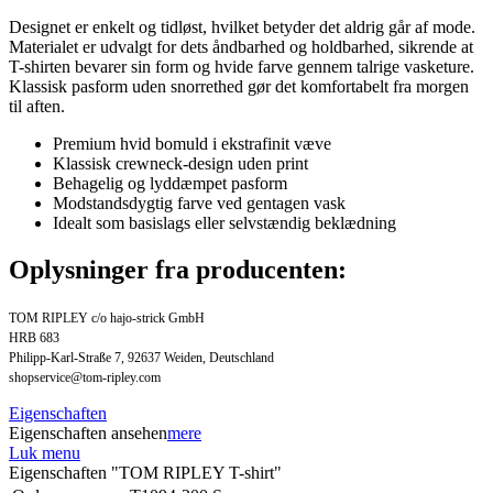
Designet er enkelt og tidløst, hvilket betyder det aldrig går af mode.
Materialet er udvalgt for dets åndbarhed og holdbarhed, sikrende at
T-shirten bevarer sin form og hvide farve gennem talrige vasketure.
Klassisk pasform uden snorrethed gør det komfortabelt fra morgen
til aften.
Premium hvid bomuld i ekstrafinit væve
Klassisk crewneck-design uden print
Behagelig og lyddæmpet pasform
Modstandsdygtig farve ved gentagen vask
Idealt som basislags eller selvstændig beklædning
Oplysninger fra producenten:
TOM RIPLEY c/o hajo-strick GmbH
HRB 683
Philipp-Karl-Straße 7, 92637 Weiden, Deutschland
shopservice@tom-ripley.com
Eigenschaften
Eigenschaften ansehen
mere
Luk menu
Eigenschaften "TOM RIPLEY T-shirt"