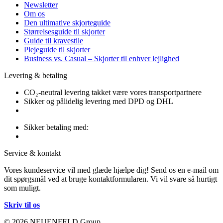
Newsletter
Om os
Den ultimative skjorteguide
Størrelsesguide til skjorter
Guide til kravestile
Plejeguide til skjorter
Business vs. Casual – Skjorter til enhver lejlighed
Levering & betaling
CO₂-neutral levering takket være vores transportpartnere
Sikker og pålidelig levering med DPD og DHL
Sikker betaling med:
Service & kontakt
Vores kundeservice vil med glæde hjælpe dig! Send os en e-mail om
dit spørgsmål ved at bruge kontaktformularen. Vi vil svare så hurtigt
som muligt.
Skriv til os
© 2026 NEUENFELD Group