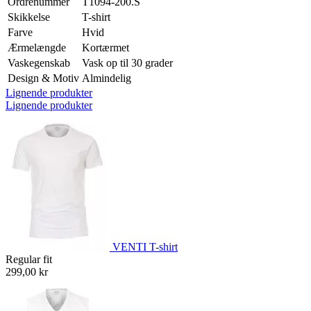
Ordrenummer
T1094-200.S
Skikkelse
T-shirt
Farve
Hvid
Ærmelængde
Kortærmet
Vaskegenskab
Vask op til 30 grader
Design & Motiv
Almindelig
Lignende produkter
Lignende produkter
VENTI T-shirt
Regular fit
299,00 kr