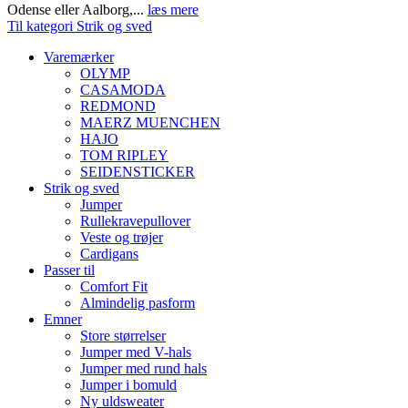
Odense eller Aalborg,...
læs mere
Til kategori Strik og sved
Varemærker
OLYMP
CASAMODA
REDMOND
MAERZ MUENCHEN
HAJO
TOM RIPLEY
SEIDENSTICKER
Strik og sved
Jumper
Rullekravepullover
Veste og trøjer
Cardigans
Passer til
Comfort Fit
Almindelig pasform
Emner
Store størrelser
Jumper med V-hals
Jumper med rund hals
Jumper i bomuld
Ny uldsweater