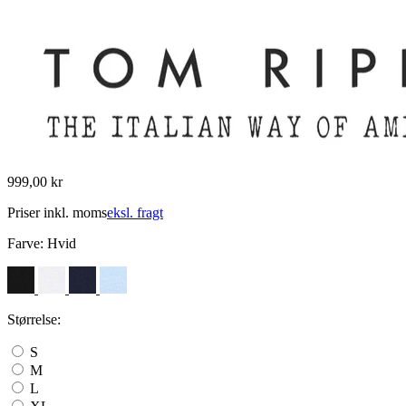
999,00 kr
Priser inkl. moms
eksl. fragt
Farve:
Hvid
Størrelse:
S
M
L