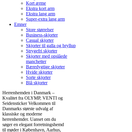
Kort ærme
Ekstra kort arm
Ekstra lang arm
Super-extra lang arm
Emner
Store størrelser
Business-skjorter
Casual skjorter
Skjorter til galla og bryllup
Strygefri skjorter
Skjorter med opslåede
manchetter
Bæredygtige skjorter
Hvide skjorter
Sorte skjorter
Blå skjorter
Herrenhemden i Danmark –
Kvalitet fra OLYMP, VENTI og
Seidensticker Velkommen til
Danmarks største udvalg af
klassiske og moderne
herrenhemder. Uanset om du
søger en elegant forretningshemd
til møder i København, Aarhus,