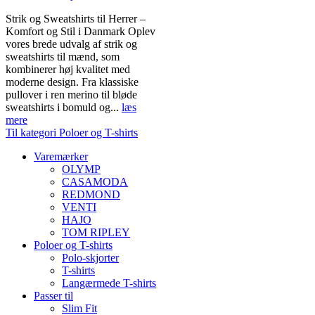
Strik og Sweatshirts til Herrer –
Komfort og Stil i Danmark Oplev
vores brede udvalg af strik og
sweatshirts til mænd, som
kombinerer høj kvalitet med
moderne design. Fra klassiske
pullover i ren merino til bløde
sweatshirts i bomuld og...
læs
mere
Til kategori Poloer og T-shirts
Varemærker
OLYMP
CASAMODA
REDMOND
VENTI
HAJO
TOM RIPLEY
Poloer og T-shirts
Polo-skjorter
T-shirts
Langærmede T-shirts
Passer til
Slim Fit