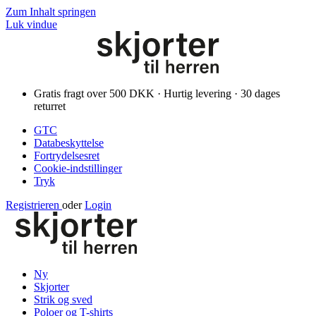
Zum Inhalt springen
Luk vindue
Gratis fragt over 500 DKK · Hurtig levering · 30 dages
returret
GTC
Databeskyttelse
Fortrydelsesret
Cookie-indstillinger
Tryk
Registrieren
oder
Login
Ny
Skjorter
Strik og sved
Poloer og T-shirts