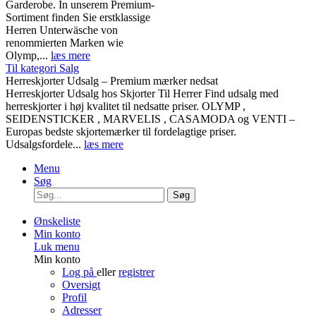
Garderobe. In unserem Premium-
Sortiment finden Sie erstklassige
Herren Unterwäsche von
renommierten Marken wie
Olymp,...
læs mere
Til kategori Salg
Herreskjorter Udsalg – Premium mærker nedsat
Herreskjorter Udsalg hos Skjorter Til Herrer Find udsalg med
herreskjorter i høj kvalitet til nedsatte priser. OLYMP ,
SEIDENSTICKER , MARVELIS , CASAMODA og VENTI –
Europas bedste skjortemærker til fordelagtige priser.
Udsalgsfordele...
læs mere
Menu
Søg
Søg
Ønskeliste
Min konto
Luk menu
Min konto
Log på
eller
registrer
Oversigt
Profil
Adresser