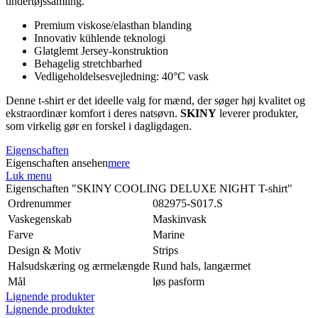
undertøjssamling.
Premium viskose/elasthan blanding
Innovativ kühlende teknologi
Glatglemt Jersey-konstruktion
Behagelig stretchbarhed
Vedligeholdelsesvejledning: 40°C vask
Denne t-shirt er det ideelle valg for mænd, der søger høj kvalitet og
ekstraordinær komfort i deres natsøvn.
SKINY
leverer produkter,
som virkelig gør en forskel i dagligdagen.
Eigenschaften
Eigenschaften ansehen
mere
Luk menu
Eigenschaften "SKINY COOLING DELUXE NIGHT T-shirt"
Ordrenummer
082975-S017.S
Vaskegenskab
Maskinvask
Farve
Marine
Design & Motiv
Strips
Halsudskæring og ærmelængde
Rund hals, langærmet
Mål
løs pasform
Lignende produkter
Lignende produkter