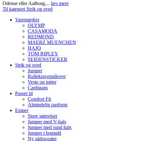
Odense eller Aalborg,...
læs mere
Til kategori Strik og sved
Varemærker
OLYMP
CASAMODA
REDMOND
MAERZ MUENCHEN
HAJO
TOM RIPLEY
SEIDENSTICKER
Strik og sved
Jumper
Rullekravepullover
Veste og trøjer
Cardigans
Passer til
Comfort Fit
Almindelig pasform
Emner
Store størrelser
Jumper med V-hals
Jumper med rund hals
Jumper i bomuld
Ny uldsweater