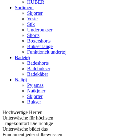
HUBER
Sortiment
Skjorter
Veste
Stik
Underbukser
Shorts
Boxershorts
Bukser lange
Funktionelt undertøj
Badetøj
Badeshorts
Badebukser
Badekåber
Nattøj
Pyjamas
Natkjoler
Skjorter
Bukser
Hochwertige Herren
Unterwäsche für höchsten
Tragekomfort Die richtige
Unterwäsche bildet das
Fundament jeder stilbewussten