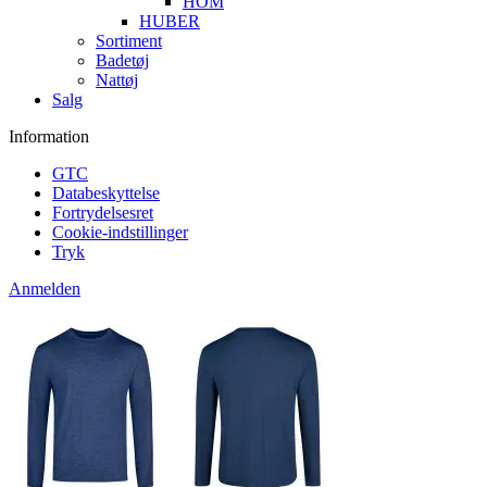
HOM
HUBER
Sortiment
Badetøj
Nattøj
Salg
Information
GTC
Databeskyttelse
Fortrydelsesret
Cookie-indstillinger
Tryk
Anmelden