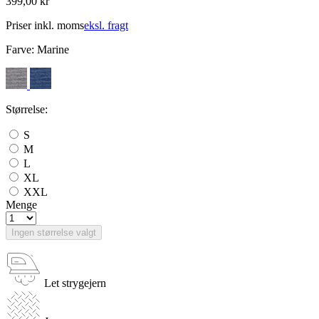
399,00 kr
Priser inkl. moms
eksl. fragt
Farve:
Marine
Størrelse:
S
M
L
XL
XXL
Menge
Ingen størrelse valgt
Let strygejern