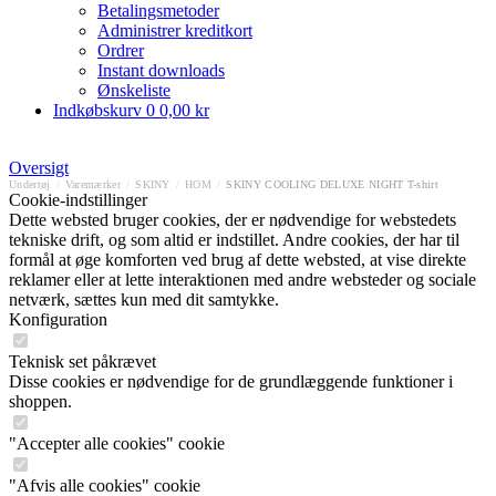
Betalingsmetoder
Administrer kreditkort
Ordrer
Instant downloads
Ønskeliste
Indkøbskurv
0
0,00 kr
Oversigt
Undertøj
/
Varemærker
/
SKINY
/
HOM
/
SKINY COOLING DELUXE NIGHT T-shirt
Cookie-indstillinger
Dette websted bruger cookies, der er nødvendige for webstedets
tekniske drift, og som altid er indstillet. Andre cookies, der har til
formål at øge komforten ved brug af dette websted, at vise direkte
reklamer eller at lette interaktionen med andre websteder og sociale
netværk, sættes kun med dit samtykke.
Konfiguration
Teknisk set påkrævet
Disse cookies er nødvendige for de grundlæggende funktioner i
shoppen.
"Accepter alle cookies" cookie
"Afvis alle cookies" cookie