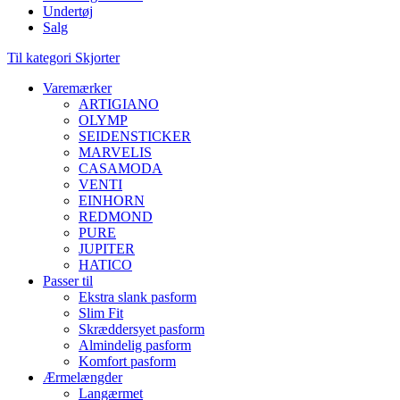
Undertøj
Salg
Til kategori Skjorter
Varemærker
ARTIGIANO
OLYMP
SEIDENSTICKER
MARVELIS
CASAMODA
VENTI
EINHORN
REDMOND
PURE
JUPITER
HATICO
Passer til
Ekstra slank pasform
Slim Fit
Skræddersyet pasform
Almindelig pasform
Komfort pasform
Ærmelængder
Langærmet