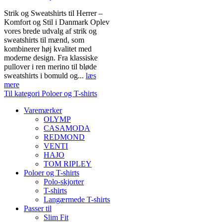
Strik og Sweatshirts til Herrer –
Komfort og Stil i Danmark Oplev
vores brede udvalg af strik og
sweatshirts til mænd, som
kombinerer høj kvalitet med
moderne design. Fra klassiske
pullover i ren merino til bløde
sweatshirts i bomuld og...
læs
mere
Til kategori Poloer og T-shirts
Varemærker
OLYMP
CASAMODA
REDMOND
VENTI
HAJO
TOM RIPLEY
Poloer og T-shirts
Polo-skjorter
T-shirts
Langærmede T-shirts
Passer til
Slim Fit