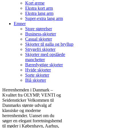
Kort ærme
Ekstra kort arm
Ekstra lang arm
Super-extra lang arm
Emner
Store størrelser
Business-skjorter
Casual skjorter
Skjorter til galla og bryllup
Strygefri skjorter
Skjorter med opslåede
manchetter
Bæredygtige skjorter
Hvide skjorter
Sorte skjorter
Blå skjorter
Herrenhemden i Danmark –
Kvalitet fra OLYMP, VENTI og
Seidensticker Velkommen til
Danmarks største udvalg af
klassiske og moderne
herrenhemder. Uanset om du
søger en elegant forretningshemd
til møder i København, Aarhus,