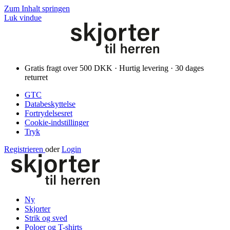
Zum Inhalt springen
Luk vindue
Gratis fragt over 500 DKK · Hurtig levering · 30 dages
returret
GTC
Databeskyttelse
Fortrydelsesret
Cookie-indstillinger
Tryk
Registrieren
oder
Login
Ny
Skjorter
Strik og sved
Poloer og T-shirts