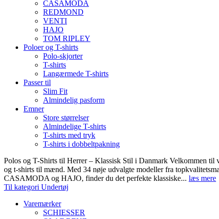
CASAMODA
REDMOND
VENTI
HAJO
TOM RIPLEY
Poloer og T-shirts
Polo-skjorter
T-shirts
Langærmede T-shirts
Passer til
Slim Fit
Almindelig pasform
Emner
Store størrelser
Almindelige T-shirts
T-shirts med tryk
T-shirts i dobbeltpakning
Polos og T-Shirts til Herrer – Klassisk Stil i Danmark Velkommen til 
og t-shirts til mænd. Med 34 nøje udvalgte modeller fra topkvali
CASAMODA og HAJO, finder du det perfekte klassiske...
læs mere
Til kategori Undertøj
Varemærker
SCHIESSER