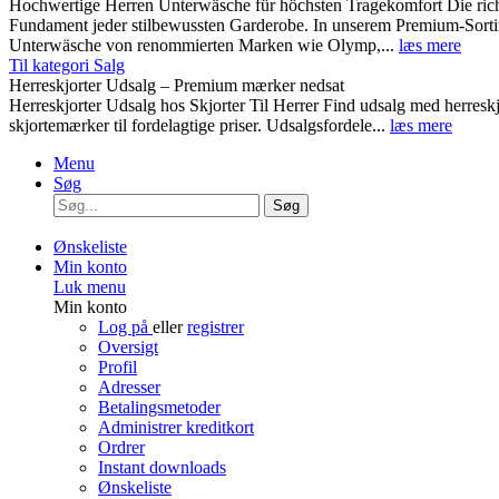
Hochwertige Herren Unterwäsche für höchsten Tragekomfort Die rich
Fundament jeder stilbewussten Garderobe. In unserem Premium-Sortim
Unterwäsche von renommierten Marken wie Olymp,...
læs mere
Til kategori Salg
Herreskjorter Udsalg – Premium mærker nedsat
Herreskjorter Udsalg hos Skjorter Til Herrer Find udsalg med he
skjortemærker til fordelagtige priser. Udsalgsfordele...
læs mere
Menu
Søg
Søg
Ønskeliste
Min konto
Luk menu
Min konto
Log på
eller
registrer
Oversigt
Profil
Adresser
Betalingsmetoder
Administrer kreditkort
Ordrer
Instant downloads
Ønskeliste