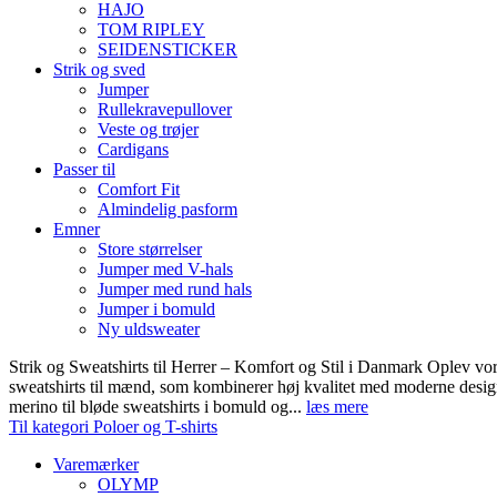
HAJO
TOM RIPLEY
SEIDENSTICKER
Strik og sved
Jumper
Rullekravepullover
Veste og trøjer
Cardigans
Passer til
Comfort Fit
Almindelig pasform
Emner
Store størrelser
Jumper med V-hals
Jumper med rund hals
Jumper i bomuld
Ny uldsweater
Strik og Sweatshirts til Herrer – Komfort og Stil i Danmark Oplev vor
sweatshirts til mænd, som kombinerer høj kvalitet med moderne design.
merino til bløde sweatshirts i bomuld og...
læs mere
Til kategori Poloer og T-shirts
Varemærker
OLYMP