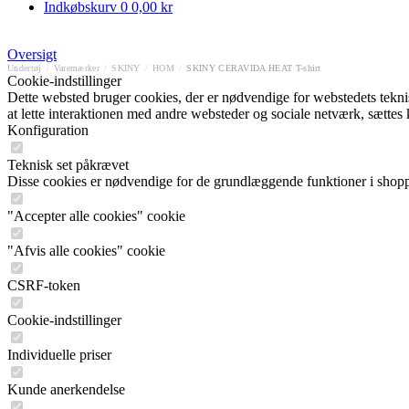
Indkøbskurv
0
0,00 kr
Oversigt
Undertøj
/
Varemærker
/
SKINY
/
HOM
/
SKINY CERAVIDA HEAT T-shirt
Cookie-indstillinger
Dette websted bruger cookies, der er nødvendige for webstedets tekniske
at lette interaktionen med andre websteder og sociale netværk, sættes
Konfiguration
Teknisk set påkrævet
Disse cookies er nødvendige for de grundlæggende funktioner i shop
"Accepter alle cookies" cookie
"Afvis alle cookies" cookie
CSRF-token
Cookie-indstillinger
Individuelle priser
Kunde anerkendelse