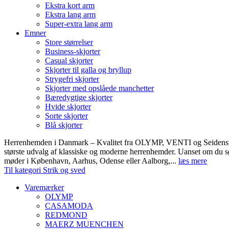
Ekstra kort arm
Ekstra lang arm
Super-extra lang arm
Emner
Store størrelser
Business-skjorter
Casual skjorter
Skjorter til galla og bryllup
Strygefri skjorter
Skjorter med opslåede manchetter
Bæredygtige skjorter
Hvide skjorter
Sorte skjorter
Blå skjorter
Herrenhemden i Danmark – Kvalitet fra OLYMP, VENTI og Seidens
største udvalg af klassiske og moderne herrenhemder. Uanset om du sø
møder i København, Aarhus, Odense eller Aalborg,...
læs mere
Til kategori Strik og sved
Varemærker
OLYMP
CASAMODA
REDMOND
MAERZ MUENCHEN