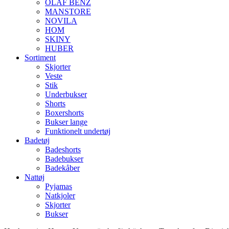
OLAF BENZ
MANSTORE
NOVILA
HOM
SKINY
HUBER
Sortiment
Skjorter
Veste
Stik
Underbukser
Shorts
Boxershorts
Bukser lange
Funktionelt undertøj
Badetøj
Badeshorts
Badebukser
Badekåber
Nattøj
Pyjamas
Natkjoler
Skjorter
Bukser