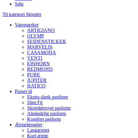
Salg
Til kategori Skjorter
Varemærker
ARTIGIANO
OLYMP
SEIDENSTICKER
MARVELIS
CASAMODA
VENTI
EINHORN
REDMOND
PURE
JUPITER
HATICO
Passer til
Ekstra slank pasform
Slim Fit
Skræddersyet pasform
Almindelig pasform
Komfort pasform
Ærmelængder
Langærmet
Kort ærme