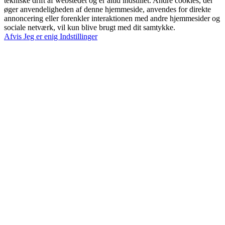
tekniske drift af webstedet og er altid indstillet. Andre cookies, der
øger anvendeligheden af denne hjemmeside, anvendes for direkte
annoncering eller forenkler interaktionen med andre hjemmesider og
sociale netværk, vil kun blive brugt med dit samtykke.
Afvis
Jeg er enig
Indstillinger