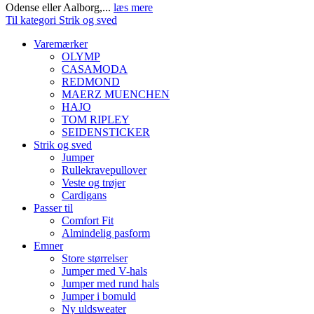
Odense eller Aalborg,...
læs mere
Til kategori Strik og sved
Varemærker
OLYMP
CASAMODA
REDMOND
MAERZ MUENCHEN
HAJO
TOM RIPLEY
SEIDENSTICKER
Strik og sved
Jumper
Rullekravepullover
Veste og trøjer
Cardigans
Passer til
Comfort Fit
Almindelig pasform
Emner
Store størrelser
Jumper med V-hals
Jumper med rund hals
Jumper i bomuld
Ny uldsweater