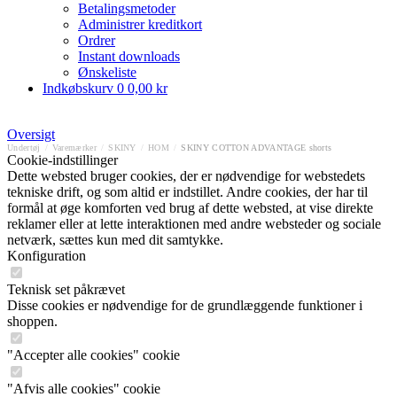
Betalingsmetoder
Administrer kreditkort
Ordrer
Instant downloads
Ønskeliste
Indkøbskurv
0
0,00 kr
Oversigt
Undertøj
/
Varemærker
/
SKINY
/
HOM
/
SKINY COTTON ADVANTAGE shorts
Cookie-indstillinger
Dette websted bruger cookies, der er nødvendige for webstedets
tekniske drift, og som altid er indstillet. Andre cookies, der har til
formål at øge komforten ved brug af dette websted, at vise direkte
reklamer eller at lette interaktionen med andre websteder og sociale
netværk, sættes kun med dit samtykke.
Konfiguration
Teknisk set påkrævet
Disse cookies er nødvendige for de grundlæggende funktioner i
shoppen.
"Accepter alle cookies" cookie
"Afvis alle cookies" cookie