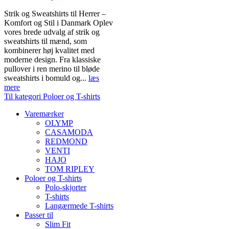
Strik og Sweatshirts til Herrer –
Komfort og Stil i Danmark Oplev
vores brede udvalg af strik og
sweatshirts til mænd, som
kombinerer høj kvalitet med
moderne design. Fra klassiske
pullover i ren merino til bløde
sweatshirts i bomuld og...
læs
mere
Til kategori Poloer og T-shirts
Varemærker
OLYMP
CASAMODA
REDMOND
VENTI
HAJO
TOM RIPLEY
Poloer og T-shirts
Polo-skjorter
T-shirts
Langærmede T-shirts
Passer til
Slim Fit