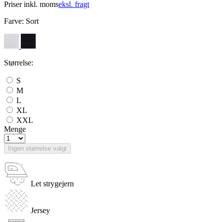
Priser inkl. moms
eksl. fragt
Farve:
Sort
Størrelse:
S
M
L
XL
XXL
Menge
Ingen størrelse valgt
Let strygejern
Jersey