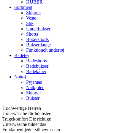
HUBER
Sortiment
Skjorter
Veste
Stik
Underbukser
Shorts
Boxershorts
Bukser lange
Funktionelt undertøj
Badetøj
Badeshorts
Badebukser
Badekåber
Nattøj
Pyjamas
Natkjoler
Skjorter
Bukser
Hochwertige Herren
Unterwäsche für höchsten
Tragekomfort Die richtige
Unterwäsche bildet das
Fundament jeder stilbewussten