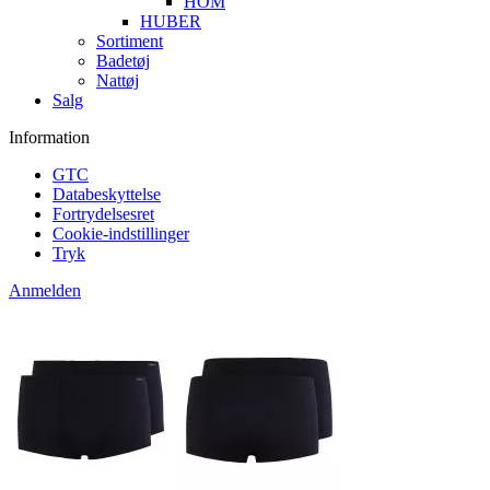
HOM
HUBER
Sortiment
Badetøj
Nattøj
Salg
Information
GTC
Databeskyttelse
Fortrydelsesret
Cookie-indstillinger
Tryk
Anmelden