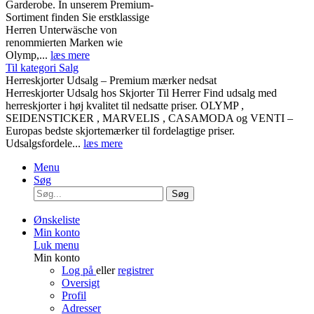
Garderobe. In unserem Premium-
Sortiment finden Sie erstklassige
Herren Unterwäsche von
renommierten Marken wie
Olymp,...
læs mere
Til kategori Salg
Herreskjorter Udsalg – Premium mærker nedsat
Herreskjorter Udsalg hos Skjorter Til Herrer Find udsalg med
herreskjorter i høj kvalitet til nedsatte priser. OLYMP ,
SEIDENSTICKER , MARVELIS , CASAMODA og VENTI –
Europas bedste skjortemærker til fordelagtige priser.
Udsalgsfordele...
læs mere
Menu
Søg
Søg
Ønskeliste
Min konto
Luk menu
Min konto
Log på
eller
registrer
Oversigt
Profil
Adresser