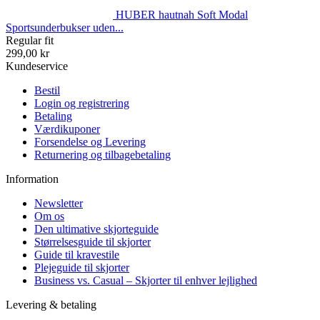
HUBER hautnah Soft Modal
Sportsunderbukser uden...
Regular fit
299,00 kr
Kundeservice
Bestil
Login og registrering
Betaling
Værdikuponer
Forsendelse og Levering
Returnering og tilbagebetaling
Information
Newsletter
Om os
Den ultimative skjorteguide
Størrelsesguide til skjorter
Guide til kravestile
Plejeguide til skjorter
Business vs. Casual – Skjorter til enhver lejlighed
Levering & betaling