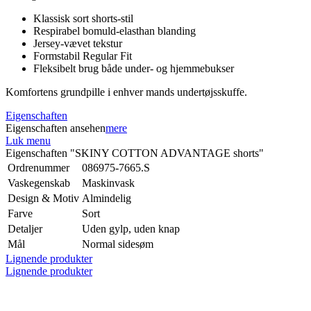
Klassisk sort shorts-stil
Respirabel bomuld-elasthan blanding
Jersey-vævet tekstur
Formstabil Regular Fit
Fleksibelt brug både under- og hjemmebukser
Komfortens grundpille i enhver mands undertøjsskuffe.
Eigenschaften
Eigenschaften ansehen
mere
Luk menu
Eigenschaften "SKINY COTTON ADVANTAGE shorts"
Ordrenummer
086975-7665.S
Vaskegenskab
Maskinvask
Design & Motiv
Almindelig
Farve
Sort
Detaljer
Uden gylp, uden knap
Mål
Normal sidesøm
Lignende produkter
Lignende produkter