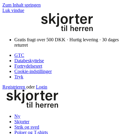
Zum Inhalt springen
Luk vindue
Gratis fragt over 500 DKK · Hurtig levering · 30 dages
returret
GTC
Databeskyttelse
Fortrydelsesret
Cookie-indstillinger
Tryk
Registrieren
oder
Login
Ny
Skjorter
Strik og sved
Poloer og T-shirts