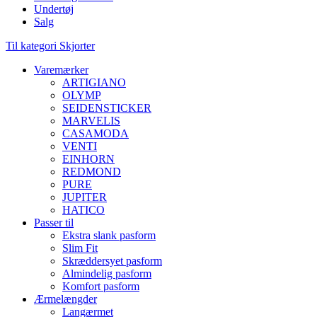
Undertøj
Salg
Til kategori Skjorter
Varemærker
ARTIGIANO
OLYMP
SEIDENSTICKER
MARVELIS
CASAMODA
VENTI
EINHORN
REDMOND
PURE
JUPITER
HATICO
Passer til
Ekstra slank pasform
Slim Fit
Skræddersyet pasform
Almindelig pasform
Komfort pasform
Ærmelængder
Langærmet