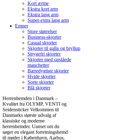
Kort ærme
Ekstra kort arm
Ekstra lang arm
Super-extra lang arm
Emner
Store størrelser
Business-skjorter
Casual skjorter
Skjorter til galla og bryllup
Strygefri skjorter
Skjorter med opslåede
manchetter
Bæredygtige skjorter
Hvide skjorter
Sorte skjorter
Blå skjorter
Herrenhemden i Danmark –
Kvalitet fra OLYMP, VENTI og
Seidensticker Velkommen til
Danmarks største udvalg af
klassiske og moderne
herrenhemder. Uanset om du
søger en elegant forretningshemd
til møder i København, Aarhus,