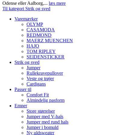
Odense eller Aalborg,...
læs mere
Til kategori Strik og sved
Varemærker
OLYMP
CASAMODA
REDMOND
MAERZ MUENCHEN
HAJO
TOM RIPLEY
SEIDENSTICKER
Strik og sved
Jumper
Rullekravepullover
Veste og trøjer
Cardigans
Passer til
Comfort Fit
Almindelig pasform
Emner
Store størrelser
Jumper med V-hals
Jumper med rund hals
Jumper i bomuld
Ny uldsweater