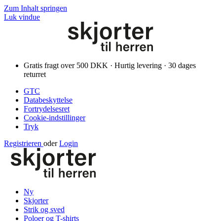
Zum Inhalt springen
Luk vindue
Gratis fragt over 500 DKK · Hurtig levering · 30 dages
returret
GTC
Databeskyttelse
Fortrydelsesret
Cookie-indstillinger
Tryk
Registrieren
oder
Login
Ny
Skjorter
Strik og sved
Poloer og T-shirts