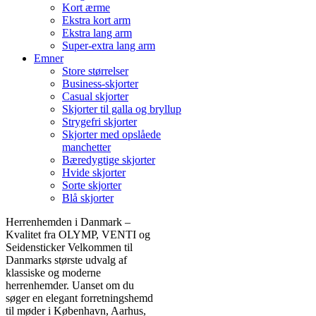
Kort ærme
Ekstra kort arm
Ekstra lang arm
Super-extra lang arm
Emner
Store størrelser
Business-skjorter
Casual skjorter
Skjorter til galla og bryllup
Strygefri skjorter
Skjorter med opslåede
manchetter
Bæredygtige skjorter
Hvide skjorter
Sorte skjorter
Blå skjorter
Herrenhemden i Danmark –
Kvalitet fra OLYMP, VENTI og
Seidensticker Velkommen til
Danmarks største udvalg af
klassiske og moderne
herrenhemder. Uanset om du
søger en elegant forretningshemd
til møder i København, Aarhus,