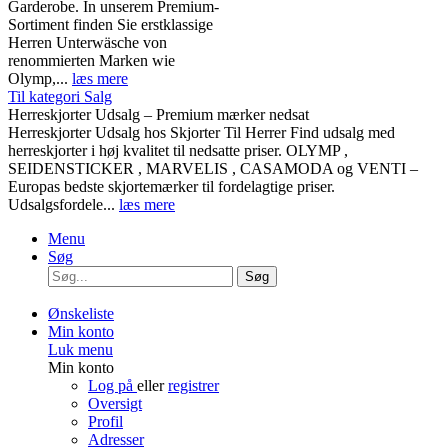
Garderobe. In unserem Premium-
Sortiment finden Sie erstklassige
Herren Unterwäsche von
renommierten Marken wie
Olymp,...
læs mere
Til kategori Salg
Herreskjorter Udsalg – Premium mærker nedsat
Herreskjorter Udsalg hos Skjorter Til Herrer Find udsalg med
herreskjorter i høj kvalitet til nedsatte priser. OLYMP ,
SEIDENSTICKER , MARVELIS , CASAMODA og VENTI –
Europas bedste skjortemærker til fordelagtige priser.
Udsalgsfordele...
læs mere
Menu
Søg
Søg
Ønskeliste
Min konto
Luk menu
Min konto
Log på
eller
registrer
Oversigt
Profil
Adresser