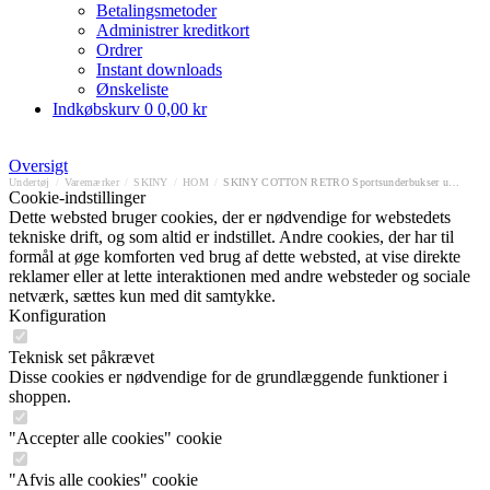
Betalingsmetoder
Administrer kreditkort
Ordrer
Instant downloads
Ønskeliste
Indkøbskurv
0
0,00 kr
Oversigt
Undertøj
/
Varemærker
/
SKINY
/
HOM
/
SKINY COTTON RETRO Sportsunderbukser uden gylp
Cookie-indstillinger
Dette websted bruger cookies, der er nødvendige for webstedets
tekniske drift, og som altid er indstillet. Andre cookies, der har til
formål at øge komforten ved brug af dette websted, at vise direkte
reklamer eller at lette interaktionen med andre websteder og sociale
netværk, sættes kun med dit samtykke.
Konfiguration
Teknisk set påkrævet
Disse cookies er nødvendige for de grundlæggende funktioner i
shoppen.
"Accepter alle cookies" cookie
"Afvis alle cookies" cookie