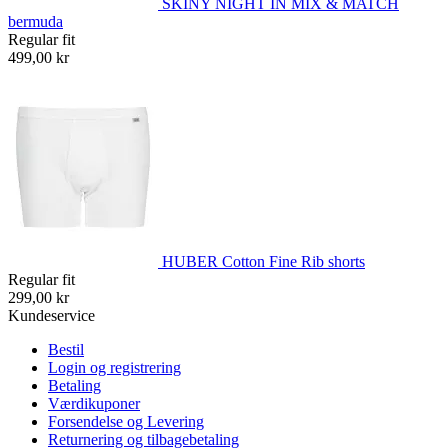
SKINY NIGHT IN MIX & MATCH
bermuda
Regular fit
499,00 kr
HUBER Cotton Fine Rib shorts
Regular fit
299,00 kr
Kundeservice
Bestil
Login og registrering
Betaling
Værdikuponer
Forsendelse og Levering
Returnering og tilbagebetaling