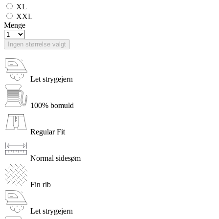
XL
XXL
Menge
Ingen størrelse valgt
Let strygejern
100% bomuld
Regular Fit
Normal sidesøm
Fin rib
Let strygejern