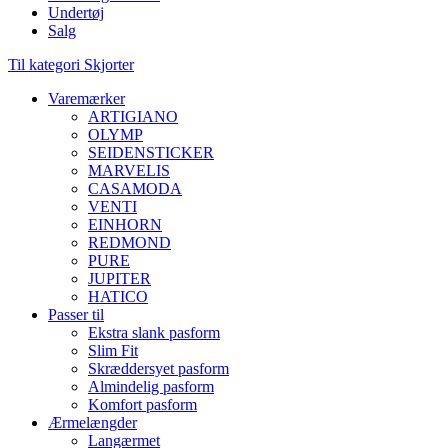
Undertøj
Salg
Til kategori Skjorter
Varemærker
ARTIGIANO
OLYMP
SEIDENSTICKER
MARVELIS
CASAMODA
VENTI
EINHORN
REDMOND
PURE
JUPITER
HATICO
Passer til
Ekstra slank pasform
Slim Fit
Skræddersyet pasform
Almindelig pasform
Komfort pasform
Ærmelængder
Langærmet