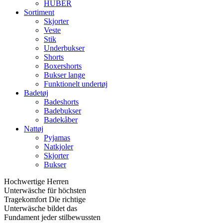
HUBER
Sortiment
Skjorter
Veste
Stik
Underbukser
Shorts
Boxershorts
Bukser lange
Funktionelt undertøj
Badetøj
Badeshorts
Badebukser
Badekåber
Nattøj
Pyjamas
Natkjoler
Skjorter
Bukser
Hochwertige Herren
Unterwäsche für höchsten
Tragekomfort Die richtige
Unterwäsche bildet das
Fundament jeder stilbewussten