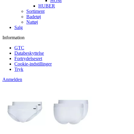
HOM
HUBER
Sortiment
Badetøj
Nattøj
Salg
Information
GTC
Databeskyttelse
Fortrydelsesret
Cookie-indstillinger
Tryk
Anmelden