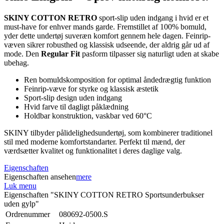
SKINY COTTON RETRO
sport-slip uden indgang i hvid er et
must-have for enhver mands garde. Fremstillet af 100% bomuld,
yder dette undertøj suveræn komfort gennem hele dagen. Feinrip-
væven sikrer robusthed og klassisk udseende, der aldrig går ud af
mode. Den
Regular Fit
pasform tilpasser sig naturligt uden at skabe
ubehag.
Ren bomuldskomposition for optimal åndedrægtig funktion
Feinrip-væve for styrke og klassisk æstetik
Sport-slip design uden indgang
Hvid farve til dagligt påklædning
Holdbar konstruktion, vaskbar ved 60°C
SKINY tilbyder pålidelighedsundertøj, som kombinerer traditionel
stil med moderne komfortstandarter. Perfekt til mænd, der
værdsætter kvalitet og funktionalitet i deres daglige valg.
Eigenschaften
Eigenschaften ansehen
mere
Luk menu
Eigenschaften "SKINY COTTON RETRO Sportsunderbukser
uden gylp"
Ordrenummer
080692-0500.S