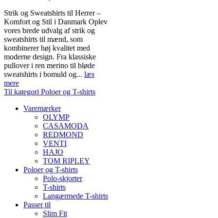
Strik og Sweatshirts til Herrer –
Komfort og Stil i Danmark Oplev
vores brede udvalg af strik og
sweatshirts til mænd, som
kombinerer høj kvalitet med
moderne design. Fra klassiske
pullover i ren merino til bløde
sweatshirts i bomuld og...
læs
mere
Til kategori Poloer og T-shirts
Varemærker
OLYMP
CASAMODA
REDMOND
VENTI
HAJO
TOM RIPLEY
Poloer og T-shirts
Polo-skjorter
T-shirts
Langærmede T-shirts
Passer til
Slim Fit