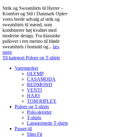
Strik og Sweatshirts til Herrer –
Komfort og Stil i Danmark Oplev
vores brede udvalg af strik og
sweatshirts til mænd, som
kombinerer høj kvalitet med
moderne design. Fra klassiske
pullover i ren merino til bløde
sweatshirts i bomuld og...
læs
mere
Til kategori Poloer og T-shirts
Varemærker
OLYMP
CASAMODA
REDMOND
VENTI
HAJO
TOM RIPLEY
Poloer og T-shirts
Polo-skjorter
T-shirts
Langærmede T-shirts
Passer til
Slim Fit