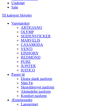
Undertøj
Salg
Til kategori Skjorter
Varemærker
ARTIGIANO
OLYMP
SEIDENSTICKER
MARVELIS
CASAMODA
VENTI
EINHORN
REDMOND
PURE
JUPITER
HATICO
Passer til
Ekstra slank pasform
Slim Fit
Skræddersyet pasform
Almindelig pasform
Komfort pasform
Ærmelængder
Langærmet