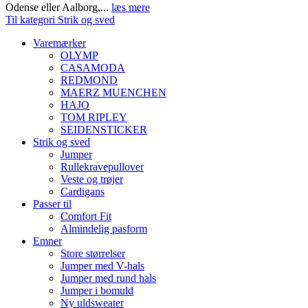
Odense eller Aalborg,...
læs mere
Til kategori Strik og sved
Varemærker
OLYMP
CASAMODA
REDMOND
MAERZ MUENCHEN
HAJO
TOM RIPLEY
SEIDENSTICKER
Strik og sved
Jumper
Rullekravepullover
Veste og trøjer
Cardigans
Passer til
Comfort Fit
Almindelig pasform
Emner
Store størrelser
Jumper med V-hals
Jumper med rund hals
Jumper i bomuld
Ny uldsweater