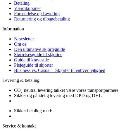
Betaling
Værdikuponer
Forsendelse og Levering
Returnering og tilbagebetaling
Information
Newsletter
Om os
Den ultimative skjorteguide
Størrelsesguide til skjorter
Guide til kravestile
Plejeguide til skjorter
Business vs. Casual – Skjorter til enhver lejlighed
Levering & betaling
CO₂-neutral levering takket være vores transportpartnere
Sikker og pålidelig levering med DPD og DHL
Sikker betaling med:
Service & kontakt