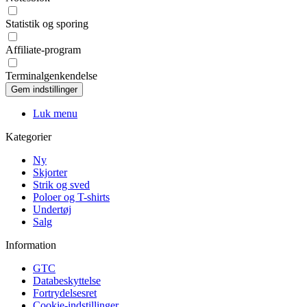
Statistik og sporing
Affiliate-program
Terminalgenkendelse
Luk menu
Kategorier
Ny
Skjorter
Strik og sved
Poloer og T-shirts
Undertøj
Salg
Information
GTC
Databeskyttelse
Fortrydelsesret
Cookie-indstillinger