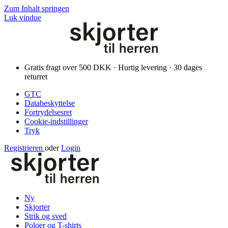
Zum Inhalt springen
Luk vindue
Gratis fragt over 500 DKK · Hurtig levering · 30 dages
returret
GTC
Databeskyttelse
Fortrydelsesret
Cookie-indstillinger
Tryk
Registrieren
oder
Login
Ny
Skjorter
Strik og sved
Poloer og T-shirts