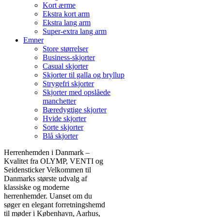
Kort ærme
Ekstra kort arm
Ekstra lang arm
Super-extra lang arm
Emner
Store størrelser
Business-skjorter
Casual skjorter
Skjorter til galla og bryllup
Strygefri skjorter
Skjorter med opslåede
manchetter
Bæredygtige skjorter
Hvide skjorter
Sorte skjorter
Blå skjorter
Herrenhemden i Danmark –
Kvalitet fra OLYMP, VENTI og
Seidensticker Velkommen til
Danmarks største udvalg af
klassiske og moderne
herrenhemder. Uanset om du
søger en elegant forretningshemd
til møder i København, Aarhus,