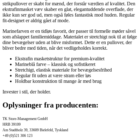
strikpullover er skabt for mænd, der forstår værdien af kvalitet. Den
ekstrafinmasket væv skaber en glat, elegantuddende overflade, der
ikke kun ser god ud, men også føles fantastisk mod huden. Regular
fit-designet er aldrig gået af mode.
Marinefarven er en tidløs favorit, der passer til formelle møder såvel
som afslappet familiemiddage. Materialet er stretchigt nok til at følge
dine bevægelser uden at blive misformet. Dette er en pullover, der
bliver bedre med tiden, når det vedligeholdes korrekt.
Ekstrafin masketstruktur for premium-kvalitet
Marineblå farve – klassisk og sofistikeret
Stretchigt, elastisk materiale for bevægelsesfrihed
Regular fit uden at være stram eller løs
Holdbar konstruktion til mange år med brug
Invester i stil, der holder.
Oplysninger fra producenten:
TK Store-Management GmbH
HRB 39109
Am Stadtholz 39, 33609 Bielefeld, Tyskland
+49 (0)521 306 123