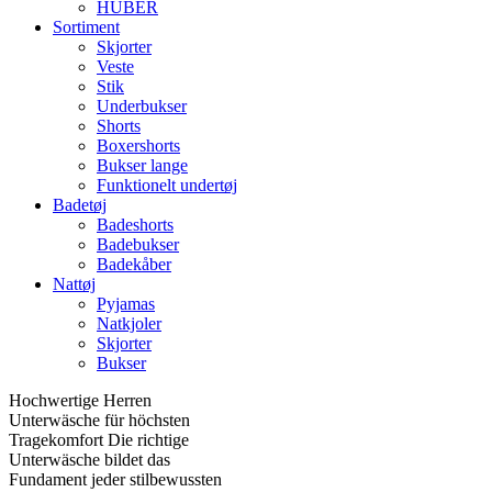
HUBER
Sortiment
Skjorter
Veste
Stik
Underbukser
Shorts
Boxershorts
Bukser lange
Funktionelt undertøj
Badetøj
Badeshorts
Badebukser
Badekåber
Nattøj
Pyjamas
Natkjoler
Skjorter
Bukser
Hochwertige Herren
Unterwäsche für höchsten
Tragekomfort Die richtige
Unterwäsche bildet das
Fundament jeder stilbewussten