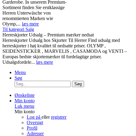
Garderobe. In unserem Premium-
Sortiment finden Sie erstklassige
Herren Unterwäsche von
renommierten Marken wie
Olymp,...
læs mere
Til kategori Salg
Herreskjorter Udsalg – Premium mærker nedsat
Herreskjorter Udsalg hos Skjorter Til Herrer Find udsalg med
herreskjorter i høj kvalitet til nedsatte priser. OLYMP ,
SEIDENSTICKER , MARVELIS , CASAMODA og VENTI –
Europas bedste skjortemærker til fordelagtige priser.
Udsalgsfordele...
læs mere
Menu
Søg
Søg
Ønskeliste
Min konto
Luk menu
Min konto
Log på
eller
registrer
Oversigt
Profil
Adresser