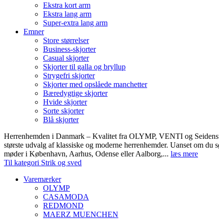
Ekstra kort arm
Ekstra lang arm
Super-extra lang arm
Emner
Store størrelser
Business-skjorter
Casual skjorter
Skjorter til galla og bryllup
Strygefri skjorter
Skjorter med opslåede manchetter
Bæredygtige skjorter
Hvide skjorter
Sorte skjorter
Blå skjorter
Herrenhemden i Danmark – Kvalitet fra OLYMP, VENTI og Seidens
største udvalg af klassiske og moderne herrenhemder. Uanset om du sø
møder i København, Aarhus, Odense eller Aalborg,...
læs mere
Til kategori Strik og sved
Varemærker
OLYMP
CASAMODA
REDMOND
MAERZ MUENCHEN