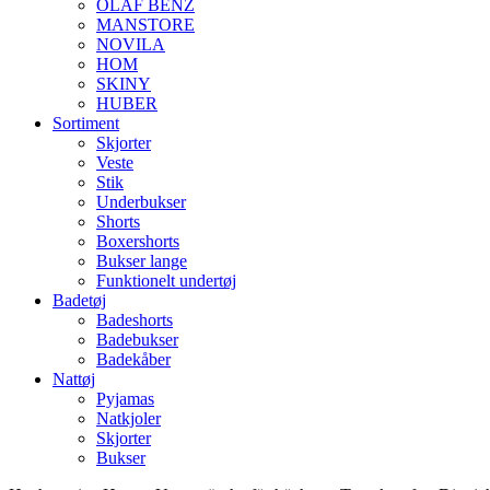
OLAF BENZ
MANSTORE
NOVILA
HOM
SKINY
HUBER
Sortiment
Skjorter
Veste
Stik
Underbukser
Shorts
Boxershorts
Bukser lange
Funktionelt undertøj
Badetøj
Badeshorts
Badebukser
Badekåber
Nattøj
Pyjamas
Natkjoler
Skjorter
Bukser