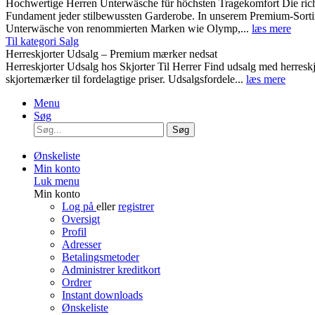
Hochwertige Herren Unterwäsche für höchsten Tragekomfort Die rich
Fundament jeder stilbewussten Garderobe. In unserem Premium-Sortim
Unterwäsche von renommierten Marken wie Olymp,...
læs mere
Til kategori Salg
Herreskjorter Udsalg – Premium mærker nedsat
Herreskjorter Udsalg hos Skjorter Til Herrer Find udsalg med he
skjortemærker til fordelagtige priser. Udsalgsfordele...
læs mere
Menu
Søg
Søg
Ønskeliste
Min konto
Luk menu
Min konto
Log på
eller
registrer
Oversigt
Profil
Adresser
Betalingsmetoder
Administrer kreditkort
Ordrer
Instant downloads
Ønskeliste