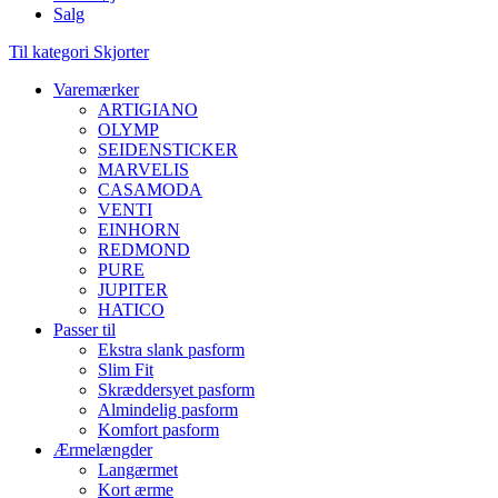
Salg
Til kategori Skjorter
Varemærker
ARTIGIANO
OLYMP
SEIDENSTICKER
MARVELIS
CASAMODA
VENTI
EINHORN
REDMOND
PURE
JUPITER
HATICO
Passer til
Ekstra slank pasform
Slim Fit
Skræddersyet pasform
Almindelig pasform
Komfort pasform
Ærmelængder
Langærmet
Kort ærme