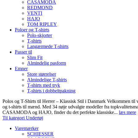
CASAMODA
REDMOND
VENTI
HAJO
TOM RIPLEY
Poloer og T-shirts
Polo-skjorter
T-shirts
Langærmede T-shirts
Passer til
Slim Fit
Almindelig pasform
Emner
Store størrelser
Almindelige T-shirts
T-shirts med tryk
T-shirts i dobbeltpakning
Polos og T-Shirts til Herrer – Klassisk Stil i Danmark Velkommen til 
og t-shirts til mænd. Med 34 nøje udvalgte modeller fra topkvali
CASAMODA og HAJO, finder du det perfekte klassiske...
læs mere
Til kategori Undertøj
Varemærker
SCHIESSER