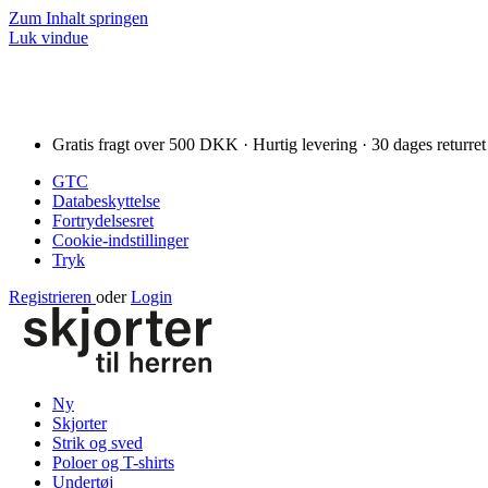
Zum Inhalt springen
Luk vindue
Gratis fragt over 500 DKK · Hurtig levering · 30 dages returret
GTC
Databeskyttelse
Fortrydelsesret
Cookie-indstillinger
Tryk
Registrieren
oder
Login
Ny
Skjorter
Strik og sved
Poloer og T-shirts
Undertøj