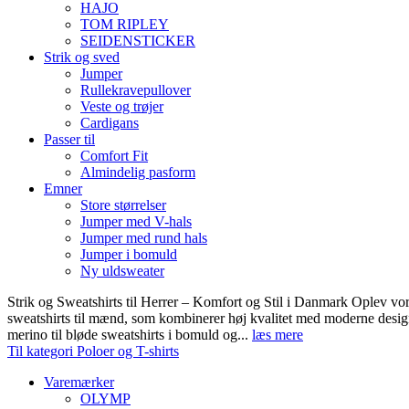
HAJO
TOM RIPLEY
SEIDENSTICKER
Strik og sved
Jumper
Rullekravepullover
Veste og trøjer
Cardigans
Passer til
Comfort Fit
Almindelig pasform
Emner
Store størrelser
Jumper med V-hals
Jumper med rund hals
Jumper i bomuld
Ny uldsweater
Strik og Sweatshirts til Herrer – Komfort og Stil i Danmark Oplev vor
sweatshirts til mænd, som kombinerer høj kvalitet med moderne design.
merino til bløde sweatshirts i bomuld og...
læs mere
Til kategori Poloer og T-shirts
Varemærker
OLYMP