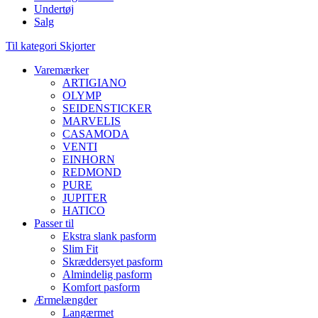
Undertøj
Salg
Til kategori Skjorter
Varemærker
ARTIGIANO
OLYMP
SEIDENSTICKER
MARVELIS
CASAMODA
VENTI
EINHORN
REDMOND
PURE
JUPITER
HATICO
Passer til
Ekstra slank pasform
Slim Fit
Skræddersyet pasform
Almindelig pasform
Komfort pasform
Ærmelængder
Langærmet