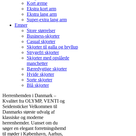
Kort ærme
Ekstra kort arm
Ekstra lang arm
Super-extra lang arm
Emner
Store størrelser
Business-skjorter
Casual skjorter
Skjorter til galla og bryllup
Strygefri skjorter
Skjorter med opslåede
manchetter
Bæredygtige skjorter
Hvide skjorter
Sorte skjorter
Blå skjorter
Herrenhemden i Danmark –
Kvalitet fra OLYMP, VENTI og
Seidensticker Velkommen til
Danmarks største udvalg af
klassiske og moderne
herrenhemder. Uanset om du
søger en elegant forretningshemd
til møder i København, Aarhus,