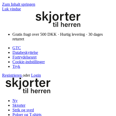
Zum Inhalt springen
Luk vindue
Gratis fragt over 500 DKK · Hurtig levering · 30 dages
returret
GTC
Databeskyttelse
Fortrydelsesret
Cookie-indstillinger
Tryk
Registrieren
oder
Login
Ny
Skjorter
Strik og sved
Poloer og T-shirts