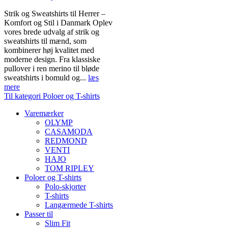
Strik og Sweatshirts til Herrer –
Komfort og Stil i Danmark Oplev
vores brede udvalg af strik og
sweatshirts til mænd, som
kombinerer høj kvalitet med
moderne design. Fra klassiske
pullover i ren merino til bløde
sweatshirts i bomuld og...
læs
mere
Til kategori Poloer og T-shirts
Varemærker
OLYMP
CASAMODA
REDMOND
VENTI
HAJO
TOM RIPLEY
Poloer og T-shirts
Polo-skjorter
T-shirts
Langærmede T-shirts
Passer til
Slim Fit