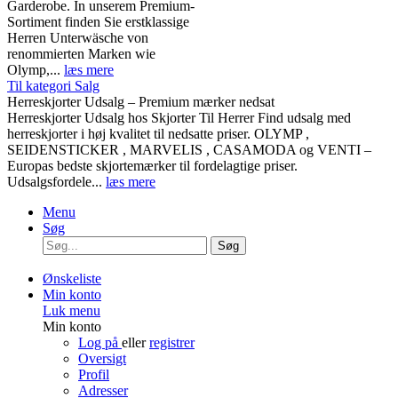
Garderobe. In unserem Premium-
Sortiment finden Sie erstklassige
Herren Unterwäsche von
renommierten Marken wie
Olymp,...
læs mere
Til kategori Salg
Herreskjorter Udsalg – Premium mærker nedsat
Herreskjorter Udsalg hos Skjorter Til Herrer Find udsalg med
herreskjorter i høj kvalitet til nedsatte priser. OLYMP ,
SEIDENSTICKER , MARVELIS , CASAMODA og VENTI –
Europas bedste skjortemærker til fordelagtige priser.
Udsalgsfordele...
læs mere
Menu
Søg
Søg
Ønskeliste
Min konto
Luk menu
Min konto
Log på
eller
registrer
Oversigt
Profil
Adresser