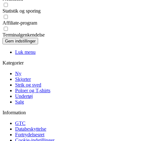
Statistik og sporing
Affiliate-program
Terminalgenkendelse
Luk menu
Kategorier
Ny
Skjorter
Strik og sved
Poloer og T-shirts
Undertøj
Salg
Information
GTC
Databeskyttelse
Fortrydelsesret
Cookie-indstillinger