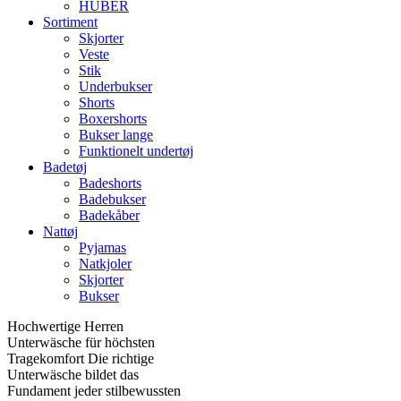
HUBER
Sortiment
Skjorter
Veste
Stik
Underbukser
Shorts
Boxershorts
Bukser lange
Funktionelt undertøj
Badetøj
Badeshorts
Badebukser
Badekåber
Nattøj
Pyjamas
Natkjoler
Skjorter
Bukser
Hochwertige Herren
Unterwäsche für höchsten
Tragekomfort Die richtige
Unterwäsche bildet das
Fundament jeder stilbewussten