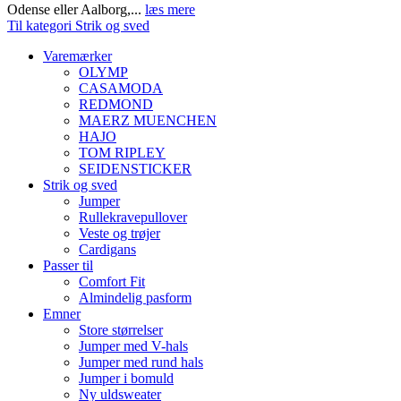
Odense eller Aalborg,...
læs mere
Til kategori Strik og sved
Varemærker
OLYMP
CASAMODA
REDMOND
MAERZ MUENCHEN
HAJO
TOM RIPLEY
SEIDENSTICKER
Strik og sved
Jumper
Rullekravepullover
Veste og trøjer
Cardigans
Passer til
Comfort Fit
Almindelig pasform
Emner
Store størrelser
Jumper med V-hals
Jumper med rund hals
Jumper i bomuld
Ny uldsweater