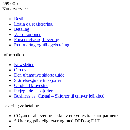
599,00 kr
Kundeservice
Bestil
Login og registrering
Betaling
Værdikuponer
Forsendelse og Levering
Returnering og tilbagebetaling
Information
Newsletter
Om os
Den ultimative skjorteguide
Størrelsesguide til skjorter
Guide til kravestile
Plejeguide til skjorter
Business vs. Casual – Skjorter til enhver lejlighed
Levering & betaling
CO₂-neutral levering takket være vores transportpartnere
Sikker og pålidelig levering med DPD og DHL