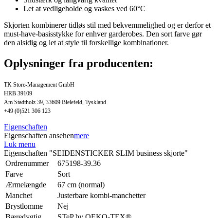
Let at vedligeholde og vaskes ved 60°C
Skjorten kombinerer tidløs stil med bekvemmelighed og er derfor et
must-have-basisstykke for enhver garderobes. Den sort farve gør
den alsidig og let at style til forskellige kombinationer.
Oplysninger fra producenten:
TK Store-Management GmbH
HRB 39109
Am Stadtholz 39, 33609 Bielefeld, Tyskland
+49 (0)521 306 123
Eigenschaften
Eigenschaften ansehen
mere
Luk menu
Eigenschaften "SEIDENSTICKER SLIM business skjorte"
Ordrenummer
675198-39.36
Farve
Sort
Ærmelængde
67 cm (normal)
Manchet
Justerbare kombi-manchetter
Brystlomme
Nej
Bæredygtig
STeP by OEKO-TEX®