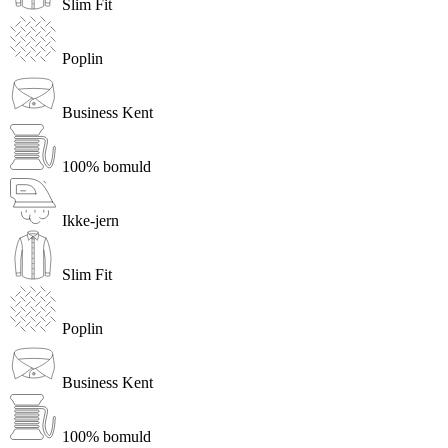
Slim Fit
Poplin
Business Kent
100% bomuld
Ikke-jern
Slim Fit
Poplin
Business Kent
100% bomuld