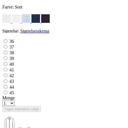
Farve:
Sort
Størrelse:
Størrelsesskema
36
37
38
39
40
41
42
43
44
45
Menge
Ingen størrelse valgt