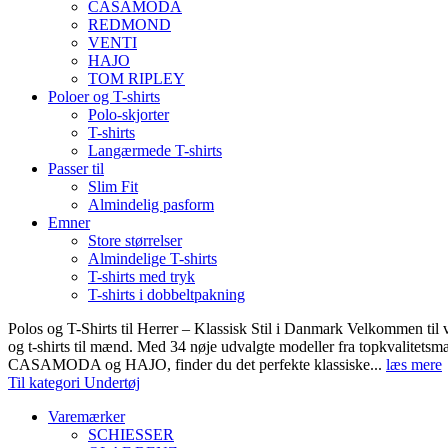
CASAMODA
REDMOND
VENTI
HAJO
TOM RIPLEY
Poloer og T-shirts
Polo-skjorter
T-shirts
Langærmede T-shirts
Passer til
Slim Fit
Almindelig pasform
Emner
Store størrelser
Almindelige T-shirts
T-shirts med tryk
T-shirts i dobbeltpakning
Polos og T-Shirts til Herrer – Klassisk Stil i Danmark Velkommen til 
og t-shirts til mænd. Med 34 nøje udvalgte modeller fra topkvali
CASAMODA og HAJO, finder du det perfekte klassiske...
læs mere
Til kategori Undertøj
Varemærker
SCHIESSER