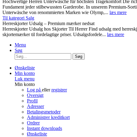
Hochwertige Herren Unterwäsche für höchsten Tragekomfort Die rich
Fundament jeder stilbewussten Garderobe. In unserem Premium-Sortim
Unterwäsche von renommierten Marken wie Olymp,...
læs mere
Til kategori Salg
Herreskjorter Udsalg – Premium mærker nedsat
Herreskjorter Udsalg hos Skjorter Til Herrer Find udsalg med he
skjortemærker til fordelagtige priser. Udsalgsfordele...
læs mere
Menu
Søg
Søg
Ønskeliste
Min konto
Luk menu
Min konto
Log på
eller
registrer
Oversigt
Profil
Adresser
Betalingsmetoder
Administrer kreditkort
Ordrer
Instant downloads
Ønskeliste