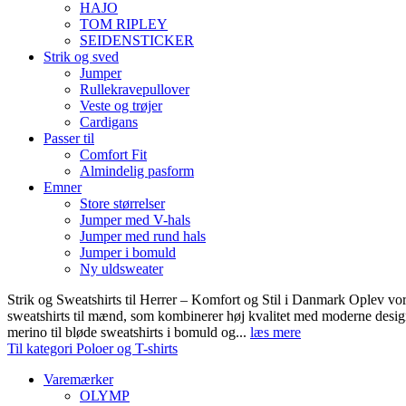
HAJO
TOM RIPLEY
SEIDENSTICKER
Strik og sved
Jumper
Rullekravepullover
Veste og trøjer
Cardigans
Passer til
Comfort Fit
Almindelig pasform
Emner
Store størrelser
Jumper med V-hals
Jumper med rund hals
Jumper i bomuld
Ny uldsweater
Strik og Sweatshirts til Herrer – Komfort og Stil i Danmark Oplev vor
sweatshirts til mænd, som kombinerer høj kvalitet med moderne design.
merino til bløde sweatshirts i bomuld og...
læs mere
Til kategori Poloer og T-shirts
Varemærker
OLYMP