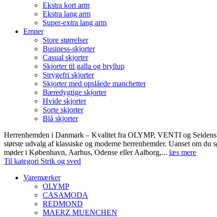
Ekstra kort arm
Ekstra lang arm
Super-extra lang arm
Emner
Store størrelser
Business-skjorter
Casual skjorter
Skjorter til galla og bryllup
Strygefri skjorter
Skjorter med opslåede manchetter
Bæredygtige skjorter
Hvide skjorter
Sorte skjorter
Blå skjorter
Herrenhemden i Danmark – Kvalitet fra OLYMP, VENTI og Seidens
største udvalg af klassiske og moderne herrenhemder. Uanset om du sø
møder i København, Aarhus, Odense eller Aalborg,...
læs mere
Til kategori Strik og sved
Varemærker
OLYMP
CASAMODA
REDMOND
MAERZ MUENCHEN