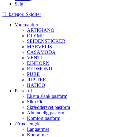
Salg
Til kategori Skjorter
Varemærker
ARTIGIANO
OLYMP
SEIDENSTICKER
MARVELIS
CASAMODA
VENTI
EINHORN
REDMOND
PURE
JUPITER
HATICO
Passer til
Ekstra slank pasform
Slim Fit
Skræddersyet pasform
Almindelig pasform
Komfort pasform
Ærmelængder
Langærmet
Kort ærme