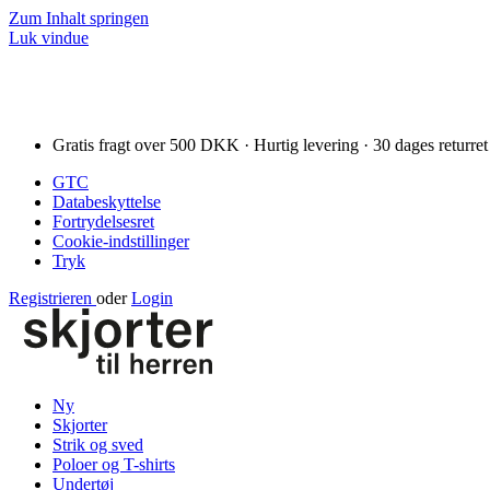
Zum Inhalt springen
Luk vindue
Gratis fragt over 500 DKK · Hurtig levering · 30 dages returret
GTC
Databeskyttelse
Fortrydelsesret
Cookie-indstillinger
Tryk
Registrieren
oder
Login
Ny
Skjorter
Strik og sved
Poloer og T-shirts
Undertøj