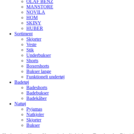
OLAF BENZ
MANSTORE
NOVILA
HOM
SKINY
HUBER
Sortiment
Skjorter
Veste
Stik
Underbukser
Shorts
Boxershorts
Bukser lange
Funktionelt undertøj
Badetøj
Badeshorts
Badebukser
Badekåber
Nattøj
Pyjamas
Natkjoler
Skjorter
Bukser