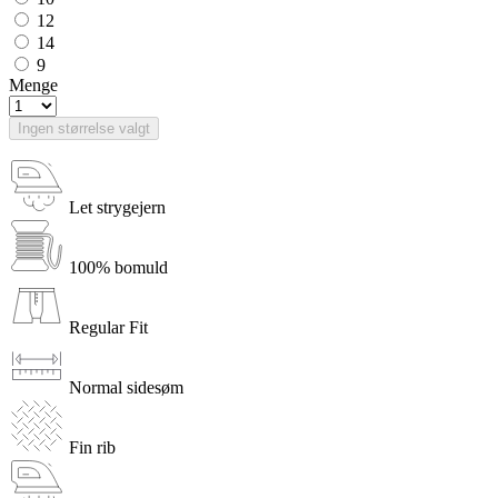
12
14
9
Menge
Ingen størrelse valgt
Let strygejern
100% bomuld
Regular Fit
Normal sidesøm
Fin rib