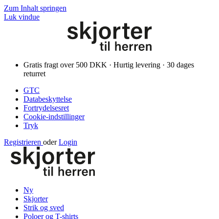
Zum Inhalt springen
Luk vindue
Gratis fragt over 500 DKK · Hurtig levering · 30 dages
returret
GTC
Databeskyttelse
Fortrydelsesret
Cookie-indstillinger
Tryk
Registrieren
oder
Login
Ny
Skjorter
Strik og sved
Poloer og T-shirts