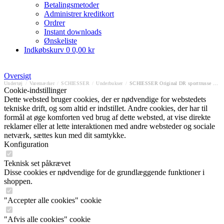
Betalingsmetoder
Administrer kreditkort
Ordrer
Instant downloads
Ønskeliste
Indkøbskurv
0
0,00 kr
Oversigt
Undertøj
/
Varemærker
/
SCHIESSER
/
Underbukser
/
SCHIESSER Original DR sporttrusse med gylp
Cookie-indstillinger
Dette websted bruger cookies, der er nødvendige for webstedets
tekniske drift, og som altid er indstillet. Andre cookies, der har til
formål at øge komforten ved brug af dette websted, at vise direkte
reklamer eller at lette interaktionen med andre websteder og sociale
netværk, sættes kun med dit samtykke.
Konfiguration
Teknisk set påkrævet
Disse cookies er nødvendige for de grundlæggende funktioner i
shoppen.
"Accepter alle cookies" cookie
"Afvis alle cookies" cookie