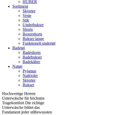
HUBER
Sortiment
Skjorter
Veste
Stik
Underbukser
Shorts
Boxershorts
Bukser lange
Funktionelt undertøj
Badetøj
Badeshorts
Badebukser
Badekåber
Nattøj
Pyjamas
Natkjoler
Skjorter
Bukser
Hochwertige Herren
Unterwäsche für höchsten
Tragekomfort Die richtige
Unterwäsche bildet das
Fundament jeder stilbewussten