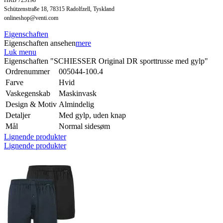
HRB 725198
Schützenstraße 18, 78315 Radolfzell, Tyskland
onlineshop@venti.com
Eigenschaften
Eigenschaften ansehen
mere
Luk menu
Eigenschaften "SCHIESSER Original DR sporttrusse med gylp"
Ordrenummer
005044-100.4
Farve
Hvid
Vaskegenskab
Maskinvask
Design & Motiv
Almindelig
Detaljer
Med gylp, uden knap
Mål
Normal sidesøm
Lignende produkter
Lignende produkter