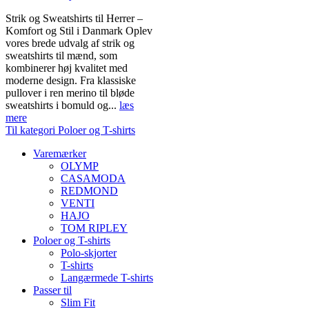
Strik og Sweatshirts til Herrer –
Komfort og Stil i Danmark Oplev
vores brede udvalg af strik og
sweatshirts til mænd, som
kombinerer høj kvalitet med
moderne design. Fra klassiske
pullover i ren merino til bløde
sweatshirts i bomuld og...
læs
mere
Til kategori Poloer og T-shirts
Varemærker
OLYMP
CASAMODA
REDMOND
VENTI
HAJO
TOM RIPLEY
Poloer og T-shirts
Polo-skjorter
T-shirts
Langærmede T-shirts
Passer til
Slim Fit