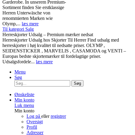
Garderobe. In unserem Premium-
Sortiment finden Sie erstklassige
Herren Unterwäsche von
renommierten Marken wie
Olymp,...
læs mere
Til kategori Salg
Herreskjorter Udsalg – Premium mærker nedsat
Herreskjorter Udsalg hos Skjorter Til Herrer Find udsalg med
herreskjorter i høj kvalitet til nedsatte priser. OLYMP ,
SEIDENSTICKER , MARVELIS , CASAMODA og VENTI –
Europas bedste skjortemærker til fordelagtige priser.
Udsalgsfordele...
læs mere
Menu
Søg
Søg
Ønskeliste
Min konto
Luk menu
Min konto
Log på
eller
registrer
Oversigt
Profil
Adresser