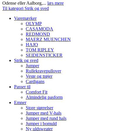
Odense eller Aalborg,...
læs mere
Til kategori Strik og sved
Varemærker
OLYMP
CASAMODA
REDMOND
MAERZ MUENCHEN
HAJO
TOM RIPLEY
SEIDENSTICKER
Strik og sved
Jumper
Rullekravepullover
Veste og trøjer
Cardigans
Passer til
Comfort Fit
Almindelig pasform
Emner
Store størrelser
Jumper med V-hals
Jumper med rund hals
Jumper i bomuld
Ny uldsweater