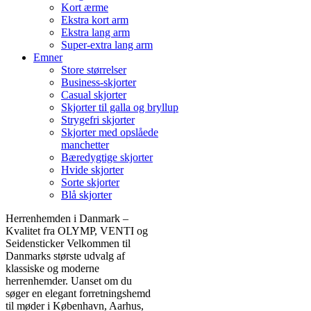
Kort ærme
Ekstra kort arm
Ekstra lang arm
Super-extra lang arm
Emner
Store størrelser
Business-skjorter
Casual skjorter
Skjorter til galla og bryllup
Strygefri skjorter
Skjorter med opslåede
manchetter
Bæredygtige skjorter
Hvide skjorter
Sorte skjorter
Blå skjorter
Herrenhemden i Danmark –
Kvalitet fra OLYMP, VENTI og
Seidensticker Velkommen til
Danmarks største udvalg af
klassiske og moderne
herrenhemder. Uanset om du
søger en elegant forretningshemd
til møder i København, Aarhus,