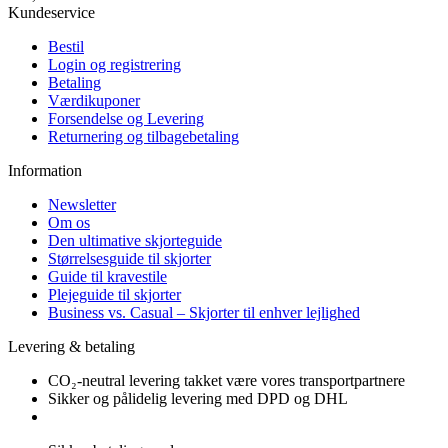
Kundeservice
Bestil
Login og registrering
Betaling
Værdikuponer
Forsendelse og Levering
Returnering og tilbagebetaling
Information
Newsletter
Om os
Den ultimative skjorteguide
Størrelsesguide til skjorter
Guide til kravestile
Plejeguide til skjorter
Business vs. Casual – Skjorter til enhver lejlighed
Levering & betaling
CO₂-neutral levering takket være vores transportpartnere
Sikker og pålidelig levering med DPD og DHL