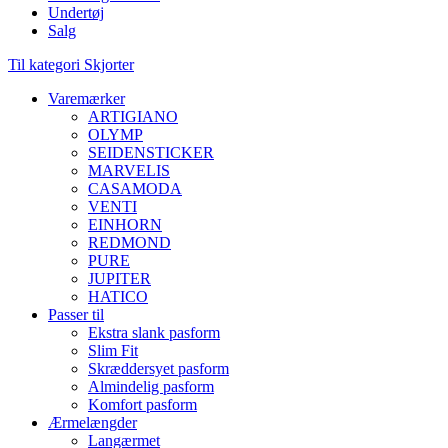
Undertøj
Salg
Til kategori Skjorter
Varemærker
ARTIGIANO
OLYMP
SEIDENSTICKER
MARVELIS
CASAMODA
VENTI
EINHORN
REDMOND
PURE
JUPITER
HATICO
Passer til
Ekstra slank pasform
Slim Fit
Skræddersyet pasform
Almindelig pasform
Komfort pasform
Ærmelængder
Langærmet