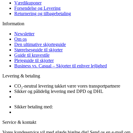
Værdikuponer
Forsendelse og Levering
Returnering og tilbagebetaling
Information
Newsletter
Om os
Den ultimative skjorteguide
Størrelsesguide til skjorter
Guide til kravestile
Plejeguide til skjorter
Business vs. Casual – Skjorter til enhver lejlighed
Levering & betaling
CO₂-neutral levering takket være vores transportpartnere
Sikker og pålidelig levering med DPD og DHL
Sikker betaling med:
Service & kontakt
Vores kundeservice vil med glæde hjælpe dig! Send os en e-mail om