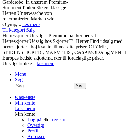
Garderobe. In unserem Premium-
Sortiment finden Sie erstklassige
Herren Unterwäsche von
renommierten Marken wie
Olymp,...
læs mere
Til kategori Salg
Herreskjorter Udsalg – Premium mærker nedsat
Herreskjorter Udsalg hos Skjorter Til Herrer Find udsalg med
herreskjorter i høj kvalitet til nedsatte priser. OLYMP ,
SEIDENSTICKER , MARVELIS , CASAMODA og VENTI –
Europas bedste skjortemærker til fordelagtige priser.
Udsalgsfordele...
læs mere
Menu
Søg
Søg
Ønskeliste
Min konto
Luk menu
Min konto
Log på
eller
registrer
Oversigt
Profil
Adresser