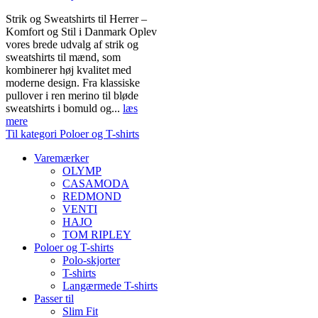
Strik og Sweatshirts til Herrer –
Komfort og Stil i Danmark Oplev
vores brede udvalg af strik og
sweatshirts til mænd, som
kombinerer høj kvalitet med
moderne design. Fra klassiske
pullover i ren merino til bløde
sweatshirts i bomuld og...
læs
mere
Til kategori Poloer og T-shirts
Varemærker
OLYMP
CASAMODA
REDMOND
VENTI
HAJO
TOM RIPLEY
Poloer og T-shirts
Polo-skjorter
T-shirts
Langærmede T-shirts
Passer til
Slim Fit