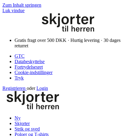
Zum Inhalt springen
Luk vindue
Gratis fragt over 500 DKK · Hurtig levering · 30 dages
returret
GTC
Databeskyttelse
Fortrydelsesret
Cookie-indstillinger
Tryk
Registrieren
oder
Login
Ny
Skjorter
Strik og sved
Poloer og T-shirts