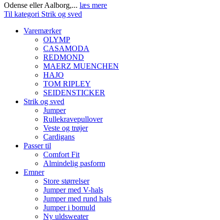
Odense eller Aalborg,...
læs mere
Til kategori Strik og sved
Varemærker
OLYMP
CASAMODA
REDMOND
MAERZ MUENCHEN
HAJO
TOM RIPLEY
SEIDENSTICKER
Strik og sved
Jumper
Rullekravepullover
Veste og trøjer
Cardigans
Passer til
Comfort Fit
Almindelig pasform
Emner
Store størrelser
Jumper med V-hals
Jumper med rund hals
Jumper i bomuld
Ny uldsweater