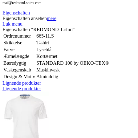
mail@redmond-shirts.com
Eigenschaften
Eigenschaften ansehen
mere
Luk menu
Eigenschaften "REDMOND T-shirt"
Ordrenummer
665-11.S
Skikkelse
T-shirt
Farve
Lyseblå
Ærmelængde
Kortærmet
Bæredygtig
STANDARD 100 by OEKO-TEX®
Vaskegenskab
Maskinvask
Design & Motiv
Almindelig
Lignende produkter
Lignende produkter