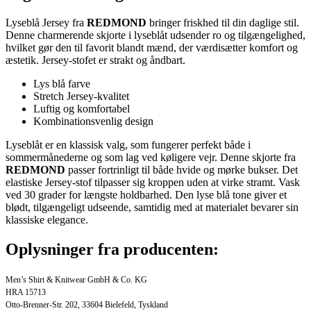
Lyseblå Jersey fra
REDMOND
bringer friskhed til din daglige stil.
Denne charmerende skjorte i lyseblåt udsender ro og tilgængelighed,
hvilket gør den til favorit blandt mænd, der værdisætter komfort og
æstetik. Jersey-stofet er strakt og åndbart.
Lys blå farve
Stretch Jersey-kvalitet
Luftig og komfortabel
Kombinationsvenlig design
Lyseblåt er en klassisk valg, som fungerer perfekt både i
sommermånederne og som lag ved køligere vejr. Denne skjorte fra
REDMOND
passer fortrinligt til både hvide og mørke bukser. Det
elastiske Jersey-stof tilpasser sig kroppen uden at virke stramt. Vask
ved 30 grader for længste holdbarhed. Den lyse blå tone giver et
blødt, tilgængeligt udseende, samtidig med at materialet bevarer sin
klassiske elegance.
Oplysninger fra producenten:
Men’s Shirt & Knitwear GmbH & Co. KG
HRA 15713
Otto-Brenner-Str. 202, 33604 Bielefeld, Tyskland