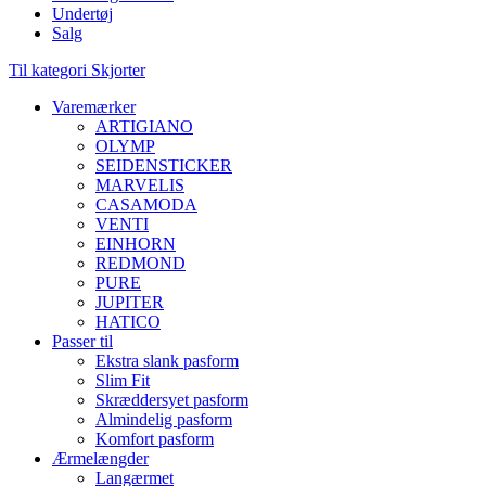
Undertøj
Salg
Til kategori Skjorter
Varemærker
ARTIGIANO
OLYMP
SEIDENSTICKER
MARVELIS
CASAMODA
VENTI
EINHORN
REDMOND
PURE
JUPITER
HATICO
Passer til
Ekstra slank pasform
Slim Fit
Skræddersyet pasform
Almindelig pasform
Komfort pasform
Ærmelængder
Langærmet