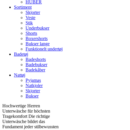
HUBER
Sortiment
Skjorter
Veste
Stik
Underbukser
Shorts
Boxershorts
Bukser lange
Funktionelt undertøj
Badetøj
Badeshorts
Badebukser
Badekåber
Nattøj
Pyjamas
Natkjoler
Skjorter
Bukser
Hochwertige Herren
Unterwäsche für höchsten
Tragekomfort Die richtige
Unterwäsche bildet das
Fundament jeder stilbewussten