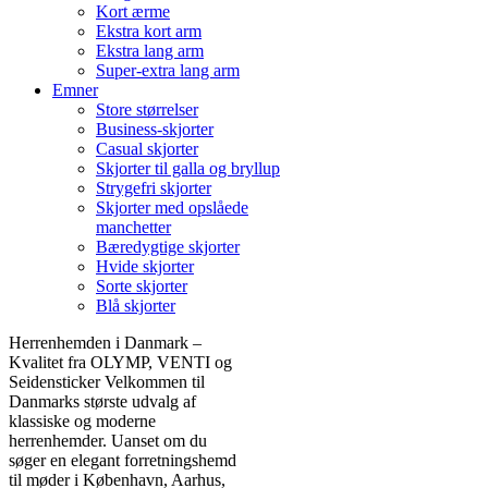
Kort ærme
Ekstra kort arm
Ekstra lang arm
Super-extra lang arm
Emner
Store størrelser
Business-skjorter
Casual skjorter
Skjorter til galla og bryllup
Strygefri skjorter
Skjorter med opslåede
manchetter
Bæredygtige skjorter
Hvide skjorter
Sorte skjorter
Blå skjorter
Herrenhemden i Danmark –
Kvalitet fra OLYMP, VENTI og
Seidensticker Velkommen til
Danmarks største udvalg af
klassiske og moderne
herrenhemder. Uanset om du
søger en elegant forretningshemd
til møder i København, Aarhus,