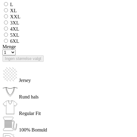
L
XL
XXL
3XL
4XL
5XL
6XL
Menge
Ingen størrelse valgt
Jersey
Rund hals
Regular Fit
100% Bomuld