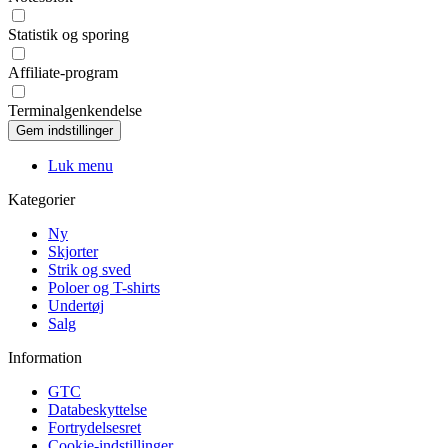
Statistik og sporing
Affiliate-program
Terminalgenkendelse
Luk menu
Kategorier
Ny
Skjorter
Strik og sved
Poloer og T-shirts
Undertøj
Salg
Information
GTC
Databeskyttelse
Fortrydelsesret
Cookie-indstillinger