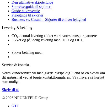
Den ultimative skjorteguide
Størrelsesguide til skjorter
Guide til kravestile
Plejeguide til skjorter
Business vs. Casual – Skjorter til enhver lejlighed
Levering & betaling
CO₂-neutral levering takket være vores transportpartnere
Sikker og pålidelig levering med DPD og DHL
Sikker betaling med:
Service & kontakt
Vores kundeservice vil med glæde hjælpe dig! Send os en e-mail om
dit spørgsmål ved at bruge kontaktformularen. Vi vil svare så hurtigt
som muligt.
Skriv til os
© 2026 NEUENFELD Group
GTC