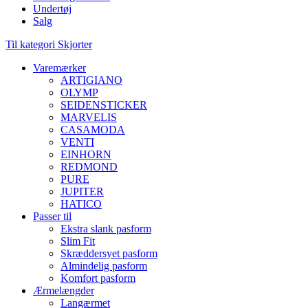
Undertøj
Salg
Til kategori Skjorter
Varemærker
ARTIGIANO
OLYMP
SEIDENSTICKER
MARVELIS
CASAMODA
VENTI
EINHORN
REDMOND
PURE
JUPITER
HATICO
Passer til
Ekstra slank pasform
Slim Fit
Skræddersyet pasform
Almindelig pasform
Komfort pasform
Ærmelængder
Langærmet