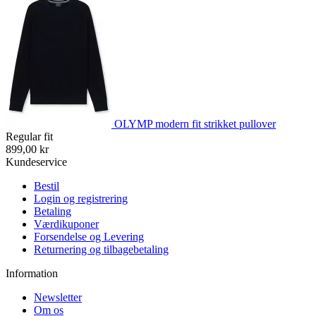
OLYMP modern fit strikket pullover
Regular fit
899,00 kr
Kundeservice
Bestil
Login og registrering
Betaling
Værdikuponer
Forsendelse og Levering
Returnering og tilbagebetaling
Information
Newsletter
Om os