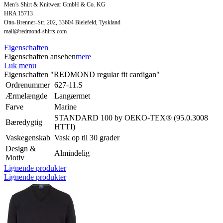
Men’s Shirt & Knitwear GmbH & Co. KG
HRA 15713
Otto-Brenner-Str. 202, 33604 Bielefeld, Tyskland
mail@redmond-shirts.com
Eigenschaften
Eigenschaften ansehen
mere
Luk menu
Eigenschaften "REDMOND regular fit cardigan"
Ordrenummer
627-11.S
Ærmelængde
Langærmet
Farve
Marine
STANDARD 100 by OEKO-TEX® (95.0.3008
Bæredygtig
HTTI)
Vaskegenskab
Vask op til 30 grader
Design &
Almindelig
Motiv
Lignende produkter
Lignende produkter