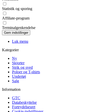
Statistik og sporing
Affiliate-program
Terminalgenkendelse
Luk menu
Kategorier
Ny
Skjorter
Strik og sved
Poloer og T-shirts
Undertøj
Salg
Information
GTC
Databeskyttelse
Fortrydelsesret
Cookie-indstillinger