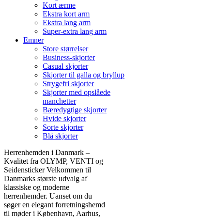
Kort ærme
Ekstra kort arm
Ekstra lang arm
Super-extra lang arm
Emner
Store størrelser
Business-skjorter
Casual skjorter
Skjorter til galla og bryllup
Strygefri skjorter
Skjorter med opslåede
manchetter
Bæredygtige skjorter
Hvide skjorter
Sorte skjorter
Blå skjorter
Herrenhemden i Danmark –
Kvalitet fra OLYMP, VENTI og
Seidensticker Velkommen til
Danmarks største udvalg af
klassiske og moderne
herrenhemder. Uanset om du
søger en elegant forretningshemd
til møder i København, Aarhus,