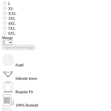
L
XL
XXL
3XL
4XL
5XL
6XL
Menge
Ingen størrelse valgt
Natté
Stående krave
Regular Fit
100% Bomuld