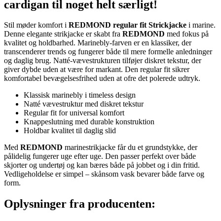
cardigan til noget helt særligt!
Stil møder komfort i
REDMOND regular fit Strickjacke
i marine.
Denne elegante strikjacke er skabt fra
REDMOND
med fokus på
kvalitet og holdbarhed. Marinebly-farven er en klassiker, der
transcenderer trends og fungerer både til mere formelle anledninger
og daglig brug. Natté-vævestrukturen tilføjer diskret tekstur, der
giver dybde uden at være for markant. Den regular fit sikrer
komfortabel bevægelsesfrihed uden at ofre det polerede udtryk.
Klassisk marinebly i timeless design
Natté vævestruktur med diskret tekstur
Regular fit for universal komfort
Knappeslutning med durable konstruktion
Holdbar kvalitet til daglig slid
Med
REDMOND
marinestrikjacke får du et grundstykke, der
pålidelig fungerer uge efter uge. Den passer perfekt over både
skjorter og undertøj og kan bæres både på jobbet og i din fritid.
Vedligeholdelse er simpel – skånsom vask bevarer både farve og
form.
Oplysninger fra producenten: