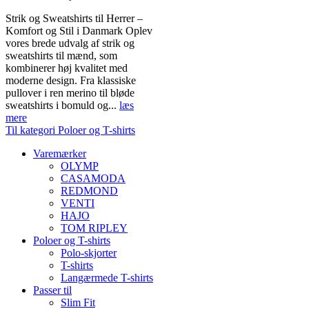
Strik og Sweatshirts til Herrer –
Komfort og Stil i Danmark Oplev
vores brede udvalg af strik og
sweatshirts til mænd, som
kombinerer høj kvalitet med
moderne design. Fra klassiske
pullover i ren merino til bløde
sweatshirts i bomuld og...
læs
mere
Til kategori Poloer og T-shirts
Varemærker
OLYMP
CASAMODA
REDMOND
VENTI
HAJO
TOM RIPLEY
Poloer og T-shirts
Polo-skjorter
T-shirts
Langærmede T-shirts
Passer til
Slim Fit