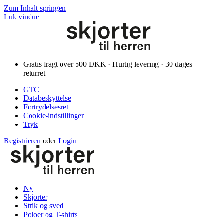
Zum Inhalt springen
Luk vindue
Gratis fragt over 500 DKK · Hurtig levering · 30 dages
returret
GTC
Databeskyttelse
Fortrydelsesret
Cookie-indstillinger
Tryk
Registrieren
oder
Login
Ny
Skjorter
Strik og sved
Poloer og T-shirts