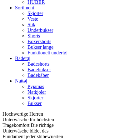
HUBER
Sortiment
Skjorter
Veste
Stik
Underbukser
Shorts
Boxershorts
Bukser lange
Funktionelt undertøj
Badetøj
Badeshorts
Badebukser
Badekåber
Nattøj
Pyjamas
Natkjoler
Skjorter
Bukser
Hochwertige Herren
Unterwäsche für höchsten
Tragekomfort Die richtige
Unterwäsche bildet das
Fundament jeder stilbewussten