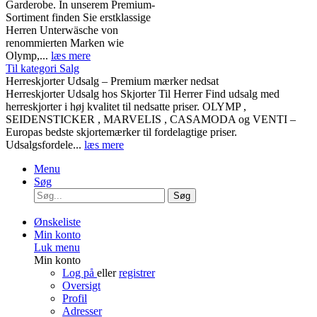
Garderobe. In unserem Premium-
Sortiment finden Sie erstklassige
Herren Unterwäsche von
renommierten Marken wie
Olymp,...
læs mere
Til kategori Salg
Herreskjorter Udsalg – Premium mærker nedsat
Herreskjorter Udsalg hos Skjorter Til Herrer Find udsalg med
herreskjorter i høj kvalitet til nedsatte priser. OLYMP ,
SEIDENSTICKER , MARVELIS , CASAMODA og VENTI –
Europas bedste skjortemærker til fordelagtige priser.
Udsalgsfordele...
læs mere
Menu
Søg
Søg
Ønskeliste
Min konto
Luk menu
Min konto
Log på
eller
registrer
Oversigt
Profil
Adresser