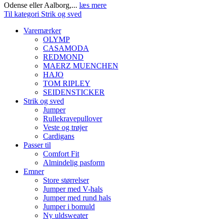
Odense eller Aalborg,...
læs mere
Til kategori Strik og sved
Varemærker
OLYMP
CASAMODA
REDMOND
MAERZ MUENCHEN
HAJO
TOM RIPLEY
SEIDENSTICKER
Strik og sved
Jumper
Rullekravepullover
Veste og trøjer
Cardigans
Passer til
Comfort Fit
Almindelig pasform
Emner
Store størrelser
Jumper med V-hals
Jumper med rund hals
Jumper i bomuld
Ny uldsweater