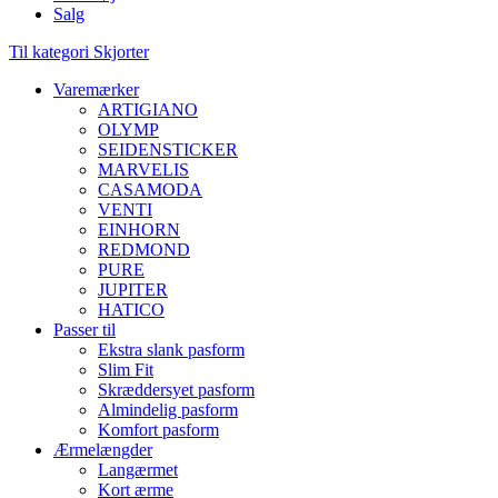
Salg
Til kategori Skjorter
Varemærker
ARTIGIANO
OLYMP
SEIDENSTICKER
MARVELIS
CASAMODA
VENTI
EINHORN
REDMOND
PURE
JUPITER
HATICO
Passer til
Ekstra slank pasform
Slim Fit
Skræddersyet pasform
Almindelig pasform
Komfort pasform
Ærmelængder
Langærmet
Kort ærme