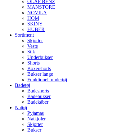
OLAF BENZ
MANSTORE
NOVILA
HOM
SKINY
HUBER
Sortiment
Skjorter
Veste
Stik
Underbukser
Shorts
Boxershorts
Bukser lange
Funktionelt undertøj
Badetøj
Badeshorts
Badebukser
Badekåber
Nattøj
Pyjamas
Natkjoler
Skjorter
Bukser