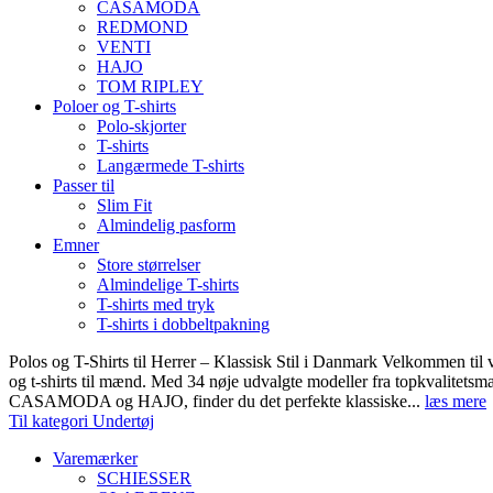
CASAMODA
REDMOND
VENTI
HAJO
TOM RIPLEY
Poloer og T-shirts
Polo-skjorter
T-shirts
Langærmede T-shirts
Passer til
Slim Fit
Almindelig pasform
Emner
Store størrelser
Almindelige T-shirts
T-shirts med tryk
T-shirts i dobbeltpakning
Polos og T-Shirts til Herrer – Klassisk Stil i Danmark Velkommen til 
og t-shirts til mænd. Med 34 nøje udvalgte modeller fra topkvali
CASAMODA og HAJO, finder du det perfekte klassiske...
læs mere
Til kategori Undertøj
Varemærker
SCHIESSER