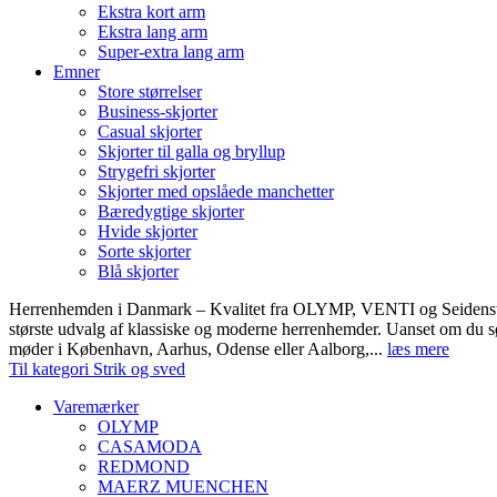
Ekstra kort arm
Ekstra lang arm
Super-extra lang arm
Emner
Store størrelser
Business-skjorter
Casual skjorter
Skjorter til galla og bryllup
Strygefri skjorter
Skjorter med opslåede manchetter
Bæredygtige skjorter
Hvide skjorter
Sorte skjorter
Blå skjorter
Herrenhemden i Danmark – Kvalitet fra OLYMP, VENTI og Seidens
største udvalg af klassiske og moderne herrenhemder. Uanset om du sø
møder i København, Aarhus, Odense eller Aalborg,...
læs mere
Til kategori Strik og sved
Varemærker
OLYMP
CASAMODA
REDMOND
MAERZ MUENCHEN