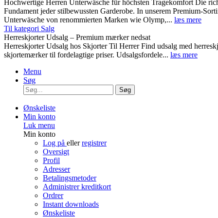
Hochwertige Herren Unterwäsche für höchsten Tragekomfort Die rich
Fundament jeder stilbewussten Garderobe. In unserem Premium-Sortim
Unterwäsche von renommierten Marken wie Olymp,...
læs mere
Til kategori Salg
Herreskjorter Udsalg – Premium mærker nedsat
Herreskjorter Udsalg hos Skjorter Til Herrer Find udsalg med he
skjortemærker til fordelagtige priser. Udsalgsfordele...
læs mere
Menu
Søg
Søg
Ønskeliste
Min konto
Luk menu
Min konto
Log på
eller
registrer
Oversigt
Profil
Adresser
Betalingsmetoder
Administrer kreditkort
Ordrer
Instant downloads
Ønskeliste