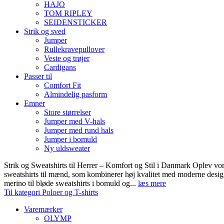
HAJO
TOM RIPLEY
SEIDENSTICKER
Strik og sved
Jumper
Rullekravepullover
Veste og trøjer
Cardigans
Passer til
Comfort Fit
Almindelig pasform
Emner
Store størrelser
Jumper med V-hals
Jumper med rund hals
Jumper i bomuld
Ny uldsweater
Strik og Sweatshirts til Herrer – Komfort og Stil i Danmark Oplev vor
sweatshirts til mænd, som kombinerer høj kvalitet med moderne design.
merino til bløde sweatshirts i bomuld og...
læs mere
Til kategori Poloer og T-shirts
Varemærker
OLYMP