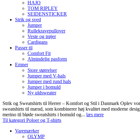
HAJO
TOM RIPLEY
SEIDENSTICKER
Strik og sved
Jumper
Rullekravepullover
Veste og trøjer
Cardigans
Passer til
Comfort Fit
Almindelig pasform
Emner
Store størrelser
Jumper med V-hals
Jumper med rund hals
Jumper i bomuld
Ny uldsweater
Strik og Sweatshirts til Herrer – Komfort og Stil i Danmark Oplev vor
sweatshirts til mænd, som kombinerer høj kvalitet med moderne design.
merino til bløde sweatshirts i bomuld og...
læs mere
Til kategori Poloer og T-shirts
Varemærker
OLYMP