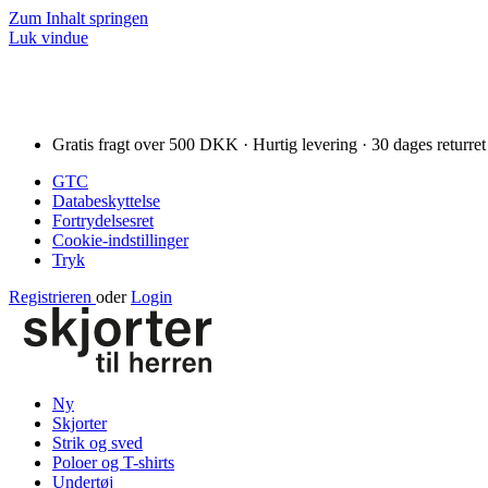
Zum Inhalt springen
Luk vindue
Gratis fragt over 500 DKK · Hurtig levering · 30 dages returret
GTC
Databeskyttelse
Fortrydelsesret
Cookie-indstillinger
Tryk
Registrieren
oder
Login
Ny
Skjorter
Strik og sved
Poloer og T-shirts
Undertøj