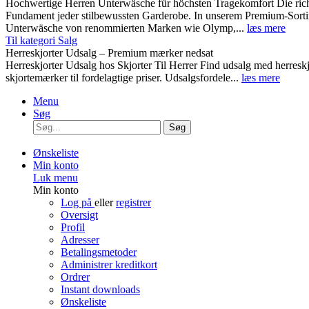
Hochwertige Herren Unterwäsche für höchsten Tragekomfort Die rich
Fundament jeder stilbewussten Garderobe. In unserem Premium-Sortim
Unterwäsche von renommierten Marken wie Olymp,...
læs mere
Til kategori Salg
Herreskjorter Udsalg – Premium mærker nedsat
Herreskjorter Udsalg hos Skjorter Til Herrer Find udsalg med he
skjortemærker til fordelagtige priser. Udsalgsfordele...
læs mere
Menu
Søg
Søg
Ønskeliste
Min konto
Luk menu
Min konto
Log på
eller
registrer
Oversigt
Profil
Adresser
Betalingsmetoder
Administrer kreditkort
Ordrer
Instant downloads
Ønskeliste