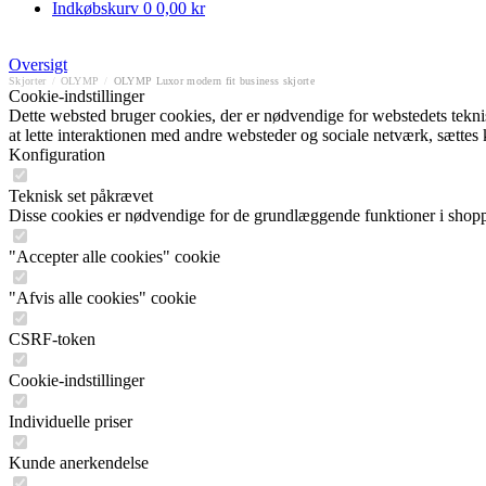
Indkøbskurv
0
0,00 kr
Oversigt
Skjorter
/
OLYMP
/
OLYMP Luxor modern fit business skjorte
Cookie-indstillinger
Dette websted bruger cookies, der er nødvendige for webstedets tekniske
at lette interaktionen med andre websteder og sociale netværk, sættes
Konfiguration
Teknisk set påkrævet
Disse cookies er nødvendige for de grundlæggende funktioner i shop
"Accepter alle cookies" cookie
"Afvis alle cookies" cookie
CSRF-token
Cookie-indstillinger
Individuelle priser
Kunde anerkendelse