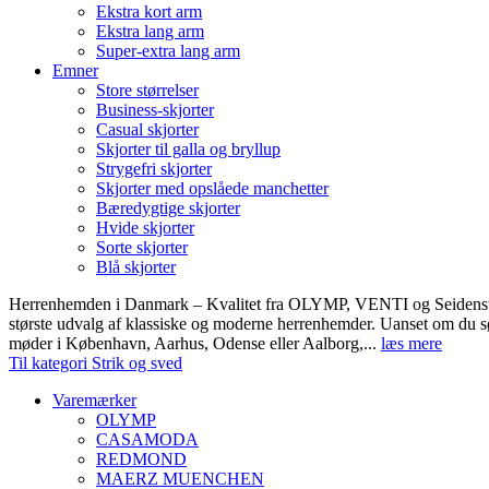
Ekstra kort arm
Ekstra lang arm
Super-extra lang arm
Emner
Store størrelser
Business-skjorter
Casual skjorter
Skjorter til galla og bryllup
Strygefri skjorter
Skjorter med opslåede manchetter
Bæredygtige skjorter
Hvide skjorter
Sorte skjorter
Blå skjorter
Herrenhemden i Danmark – Kvalitet fra OLYMP, VENTI og Seidens
største udvalg af klassiske og moderne herrenhemder. Uanset om du sø
møder i København, Aarhus, Odense eller Aalborg,...
læs mere
Til kategori Strik og sved
Varemærker
OLYMP
CASAMODA
REDMOND
MAERZ MUENCHEN