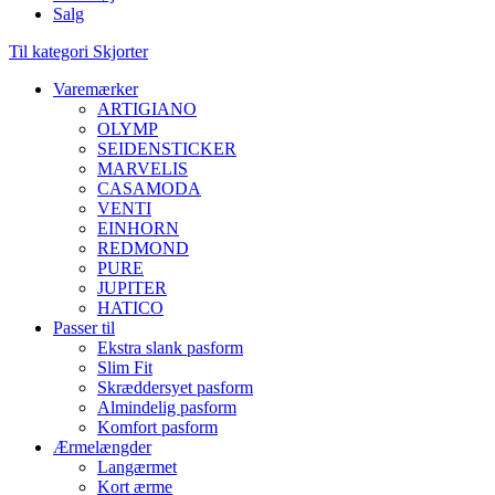
Salg
Til kategori Skjorter
Varemærker
ARTIGIANO
OLYMP
SEIDENSTICKER
MARVELIS
CASAMODA
VENTI
EINHORN
REDMOND
PURE
JUPITER
HATICO
Passer til
Ekstra slank pasform
Slim Fit
Skræddersyet pasform
Almindelig pasform
Komfort pasform
Ærmelængder
Langærmet
Kort ærme