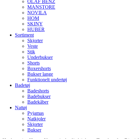
OLAF BENZ
MANSTORE
NOVILA
HOM
SKINY
HUBER
Sortiment
Skjorter
Veste
Stik
Underbukser
Shorts
Boxershorts
Bukser lange
Funktionelt undertøj
Badetøj
Badeshorts
Badebukser
Badekåber
Nattøj
Pyjamas
Natkjoler
Skjorter
Bukser