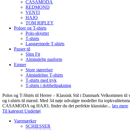
CASAMODA
REDMOND
VENTI
HAJO
TOM RIPLEY
Poloer og T-shirts
Polo-skjorter
T-shirts
Langærmede T-shirts
Passer til
Slim Fit
Almindelig pasform
Emner
Store størrelser
Almindelige T-shirts
T-shirts med tryk
T-shirts i dobbeltpakning
Polos og T-Shirts til Herrer – Klassisk Stil i Danmark Velkommen til 
og t-shirts til mænd. Med 34 nøje udvalgte modeller fra topkvali
CASAMODA og HAJO, finder du det perfekte klassiske...
læs mere
Til kategori Undertøj
Varemærker
SCHIESSER