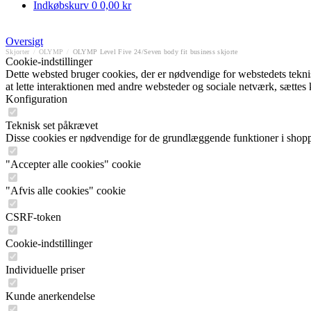
Indkøbskurv
0
0,00 kr
Oversigt
Skjorter
/
OLYMP
/
OLYMP Level Five 24/Seven body fit business skjorte
Cookie-indstillinger
Dette websted bruger cookies, der er nødvendige for webstedets tekniske
at lette interaktionen med andre websteder og sociale netværk, sættes
Konfiguration
Teknisk set påkrævet
Disse cookies er nødvendige for de grundlæggende funktioner i shop
"Accepter alle cookies" cookie
"Afvis alle cookies" cookie
CSRF-token
Cookie-indstillinger
Individuelle priser
Kunde anerkendelse