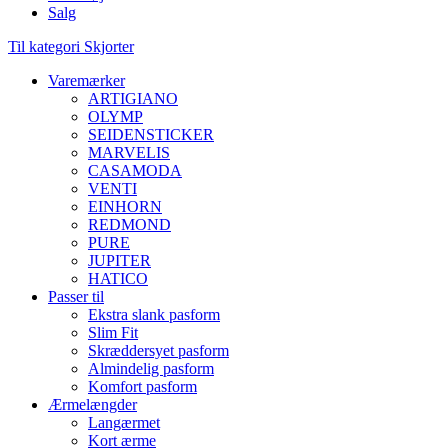
Salg
Til kategori Skjorter
Varemærker
ARTIGIANO
OLYMP
SEIDENSTICKER
MARVELIS
CASAMODA
VENTI
EINHORN
REDMOND
PURE
JUPITER
HATICO
Passer til
Ekstra slank pasform
Slim Fit
Skræddersyet pasform
Almindelig pasform
Komfort pasform
Ærmelængder
Langærmet
Kort ærme