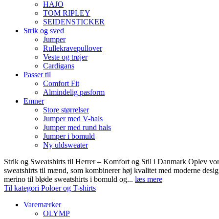
HAJO
TOM RIPLEY
SEIDENSTICKER
Strik og sved
Jumper
Rullekravepullover
Veste og trøjer
Cardigans
Passer til
Comfort Fit
Almindelig pasform
Emner
Store størrelser
Jumper med V-hals
Jumper med rund hals
Jumper i bomuld
Ny uldsweater
Strik og Sweatshirts til Herrer – Komfort og Stil i Danmark Oplev vor
sweatshirts til mænd, som kombinerer høj kvalitet med moderne design.
merino til bløde sweatshirts i bomuld og...
læs mere
Til kategori Poloer og T-shirts
Varemærker
OLYMP