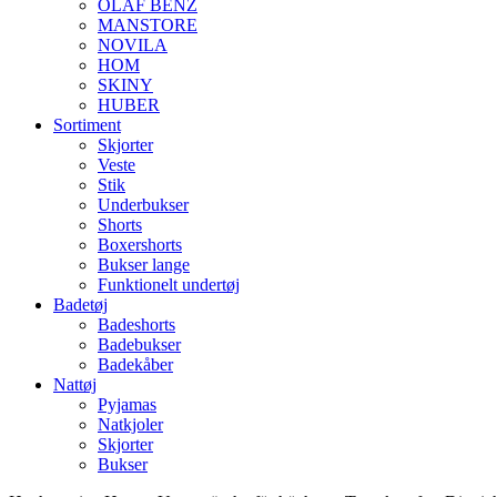
OLAF BENZ
MANSTORE
NOVILA
HOM
SKINY
HUBER
Sortiment
Skjorter
Veste
Stik
Underbukser
Shorts
Boxershorts
Bukser lange
Funktionelt undertøj
Badetøj
Badeshorts
Badebukser
Badekåber
Nattøj
Pyjamas
Natkjoler
Skjorter
Bukser