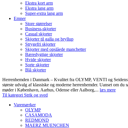
Ekstra kort arm
Ekstra lang arm
Super-extra lang arm
Emner
Store størrelser
Business-skjorter
Casual skjorter
Skjorter til galla og bryllup
Strygefri skjorter
Skjorter med opslåede manchetter
Bæredygtige skjorter
Hvide skjorter
Sorte skjorter
Blå skjorter
Herrenhemden i Danmark – Kvalitet fra OLYMP, VENTI og Seidens
største udvalg af klassiske og moderne herrenhemder. Uanset om du sø
møder i København, Aarhus, Odense eller Aalborg,...
læs mere
Til kategori Strik og sved
Varemærker
OLYMP
CASAMODA
REDMOND
MAERZ MUENCHEN