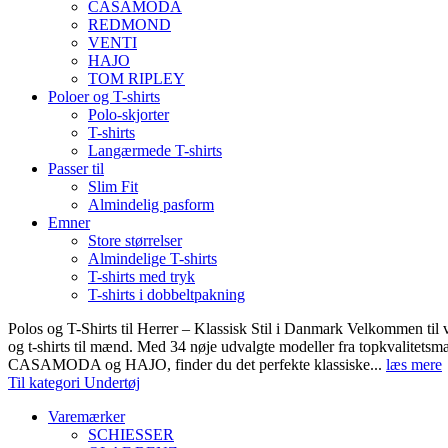
CASAMODA
REDMOND
VENTI
HAJO
TOM RIPLEY
Poloer og T-shirts
Polo-skjorter
T-shirts
Langærmede T-shirts
Passer til
Slim Fit
Almindelig pasform
Emner
Store størrelser
Almindelige T-shirts
T-shirts med tryk
T-shirts i dobbeltpakning
Polos og T-Shirts til Herrer – Klassisk Stil i Danmark Velkommen til 
og t-shirts til mænd. Med 34 nøje udvalgte modeller fra topkvali
CASAMODA og HAJO, finder du det perfekte klassiske...
læs mere
Til kategori Undertøj
Varemærker
SCHIESSER