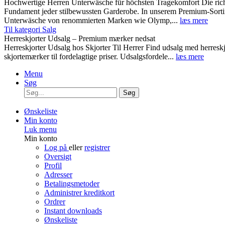
Hochwertige Herren Unterwäsche für höchsten Tragekomfort Die rich
Fundament jeder stilbewussten Garderobe. In unserem Premium-Sortim
Unterwäsche von renommierten Marken wie Olymp,...
læs mere
Til kategori Salg
Herreskjorter Udsalg – Premium mærker nedsat
Herreskjorter Udsalg hos Skjorter Til Herrer Find udsalg med he
skjortemærker til fordelagtige priser. Udsalgsfordele...
læs mere
Menu
Søg
Søg
Ønskeliste
Min konto
Luk menu
Min konto
Log på
eller
registrer
Oversigt
Profil
Adresser
Betalingsmetoder
Administrer kreditkort
Ordrer
Instant downloads
Ønskeliste