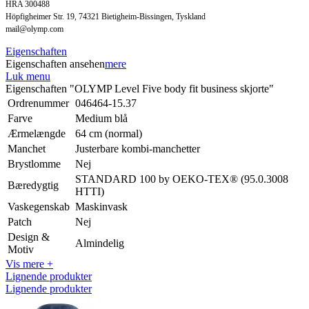
HRA 300488
Höpfigheimer Str. 19, 74321 Bietigheim-Bissingen, Tyskland
mail@olymp.com
Eigenschaften
Eigenschaften ansehen
mere
Luk menu
Eigenschaften "OLYMP Level Five body fit business skjorte"
Ordrenummer
046464-15.37
Farve
Medium blå
Ærmelængde
64 cm (normal)
Manchet
Justerbare kombi-manchetter
Brystlomme
Nej
STANDARD 100 by OEKO-TEX® (95.0.3008
Bæredygtig
HTTI)
Vaskegenskab
Maskinvask
Patch
Nej
Design &
Almindelig
Motiv
Vis mere +
Lignende produkter
Lignende produkter