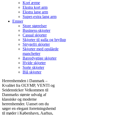
Kort ærme
Ekstra kort arm
Ekstra lang arm
Super-extra lang arm
Emner
Store størrelser
Business-skjorter
Casual skjorter
Skjorter til galla og bryllup
Strygefri skjorter
Skjorter med opslåede
manchetter
Bæredygtige skjorter
Hvide skjorter
Sorte skjorter
Blå skjorter
Herrenhemden i Danmark –
Kvalitet fra OLYMP, VENTI og
Seidensticker Velkommen til
Danmarks største udvalg af
klassiske og moderne
herrenhemder. Uanset om du
søger en elegant forretningshemd
til møder i København, Aarhus,