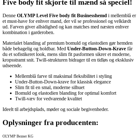
Five body fit skjorte til mænd så speciel!
Denne
OLYMP Level Five body fit Businesshemd
i mellemblå er
et must-have for enhver mand, der vil se professionel og velklædt
ud. Farven giver allsidighed og kan matches med næsten enhver
kombination i garderoben.
Materialet blanding af premium bomuld og elastodien gør hemden
både behagelig og holdbar. Med
Under-Button-Down-Krave
får
du et sofistikeret look, mens slim fit pasformen sikrer et moderne,
kropsstramt snit. Twill-strukturen bidrager til en tidløs og eksklusiv
udseende.
Mellemblå farve til maksimal fleksibilitet i styling
Under-Button-Down-krave for klassisk elegance
Slim fit til en smal, moderne silhuet
Bomuld og elastodien blanding for optimal komfort
Twill-væv for vedvarende kvalitet
Ideelt til arbejdsplads, møder og sociale begivenheder.
Oplysninger fra producenten:
OLYMP Bezner KG