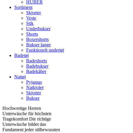
HUBER
Sortiment
Skjorter
Veste
Stik
Underbukser
Shorts
Boxershorts
Bukser lange
Funktionelt undertøj
Badetøj
Badeshorts
Badebukser
Badekåber
Nattøj
Pyjamas
Natkjoler
Skjorter
Bukser
Hochwertige Herren
Unterwäsche für höchsten
Tragekomfort Die richtige
Unterwäsche bildet das
Fundament jeder stilbewussten