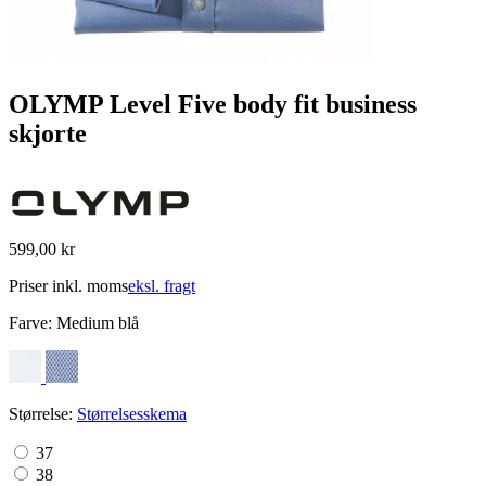
OLYMP Level Five body fit business
skjorte
599,00 kr
Priser inkl. moms
eksl. fragt
Farve:
Medium blå
Størrelse:
Størrelsesskema
37
38