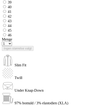
39
40
41
42
43
44
45
46
Menge
Ingen størrelse valgt
Slim Fit
Twill
Under Knap-Down
97% bomuld / 3% elastodien (XLA)