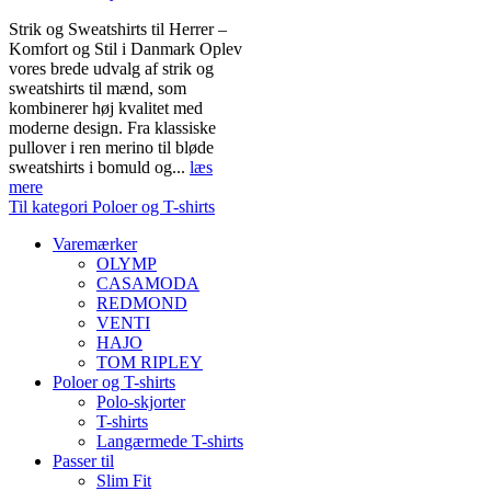
Strik og Sweatshirts til Herrer –
Komfort og Stil i Danmark Oplev
vores brede udvalg af strik og
sweatshirts til mænd, som
kombinerer høj kvalitet med
moderne design. Fra klassiske
pullover i ren merino til bløde
sweatshirts i bomuld og...
læs
mere
Til kategori Poloer og T-shirts
Varemærker
OLYMP
CASAMODA
REDMOND
VENTI
HAJO
TOM RIPLEY
Poloer og T-shirts
Polo-skjorter
T-shirts
Langærmede T-shirts
Passer til
Slim Fit