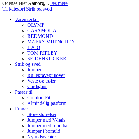
Odense eller Aalborg,...
læs mere
Til kategori Strik og sved
Varemærker
OLYMP
CASAMODA
REDMOND
MAERZ MUENCHEN
HAJO
TOM RIPLEY
SEIDENSTICKER
Strik og sved
Jumper
Rullekravepullover
Veste og trøjer
Cardigans
Passer til
Comfort Fit
Almindelig pasform
Emner
Store størrelser
Jumper med V-hals
Jumper med rund hals
Jumper i bomuld
Ny uldsweater