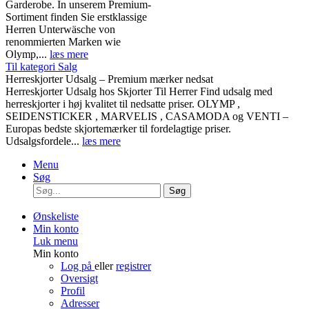
Garderobe. In unserem Premium-
Sortiment finden Sie erstklassige
Herren Unterwäsche von
renommierten Marken wie
Olymp,...
læs mere
Til kategori Salg
Herreskjorter Udsalg – Premium mærker nedsat
Herreskjorter Udsalg hos Skjorter Til Herrer Find udsalg med
herreskjorter i høj kvalitet til nedsatte priser. OLYMP ,
SEIDENSTICKER , MARVELIS , CASAMODA og VENTI –
Europas bedste skjortemærker til fordelagtige priser.
Udsalgsfordele...
læs mere
Menu
Søg
Søg
Ønskeliste
Min konto
Luk menu
Min konto
Log på
eller
registrer
Oversigt
Profil
Adresser