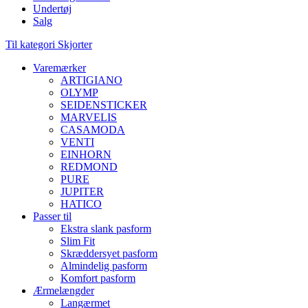
Undertøj
Salg
Til kategori Skjorter
Varemærker
ARTIGIANO
OLYMP
SEIDENSTICKER
MARVELIS
CASAMODA
VENTI
EINHORN
REDMOND
PURE
JUPITER
HATICO
Passer til
Ekstra slank pasform
Slim Fit
Skræddersyet pasform
Almindelig pasform
Komfort pasform
Ærmelængder
Langærmet