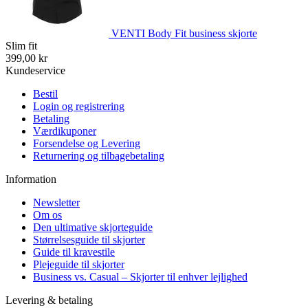
VENTI Body Fit business skjorte
Slim fit
399,00 kr
Kundeservice
Bestil
Login og registrering
Betaling
Værdikuponer
Forsendelse og Levering
Returnering og tilbagebetaling
Information
Newsletter
Om os
Den ultimative skjorteguide
Størrelsesguide til skjorter
Guide til kravestile
Plejeguide til skjorter
Business vs. Casual – Skjorter til enhver lejlighed
Levering & betaling