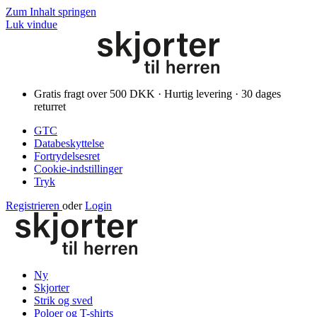
Zum Inhalt springen
Luk vindue
Gratis fragt over 500 DKK · Hurtig levering · 30 dages
returret
GTC
Databeskyttelse
Fortrydelsesret
Cookie-indstillinger
Tryk
Registrieren
oder
Login
Ny
Skjorter
Strik og sved
Poloer og T-shirts