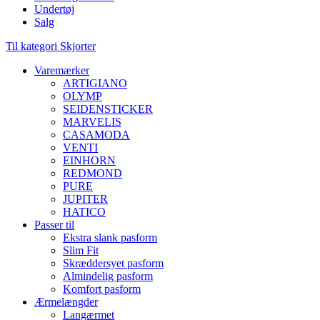
Undertøj
Salg
Til kategori Skjorter
Varemærker
ARTIGIANO
OLYMP
SEIDENSTICKER
MARVELIS
CASAMODA
VENTI
EINHORN
REDMOND
PURE
JUPITER
HATICO
Passer til
Ekstra slank pasform
Slim Fit
Skræddersyet pasform
Almindelig pasform
Komfort pasform
Ærmelængder
Langærmet