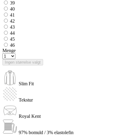
39
40
41
42
43
44
45
46
Menge
Ingen størrelse valgt
Slim Fit
Tekstur
Royal Kent
97% bomuld / 3% elastolefin