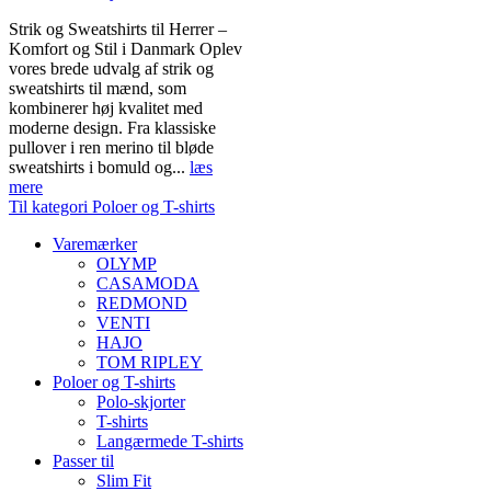
Strik og Sweatshirts til Herrer –
Komfort og Stil i Danmark Oplev
vores brede udvalg af strik og
sweatshirts til mænd, som
kombinerer høj kvalitet med
moderne design. Fra klassiske
pullover i ren merino til bløde
sweatshirts i bomuld og...
læs
mere
Til kategori Poloer og T-shirts
Varemærker
OLYMP
CASAMODA
REDMOND
VENTI
HAJO
TOM RIPLEY
Poloer og T-shirts
Polo-skjorter
T-shirts
Langærmede T-shirts
Passer til
Slim Fit