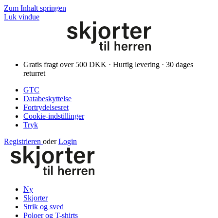
Zum Inhalt springen
Luk vindue
Gratis fragt over 500 DKK · Hurtig levering · 30 dages
returret
GTC
Databeskyttelse
Fortrydelsesret
Cookie-indstillinger
Tryk
Registrieren
oder
Login
Ny
Skjorter
Strik og sved
Poloer og T-shirts