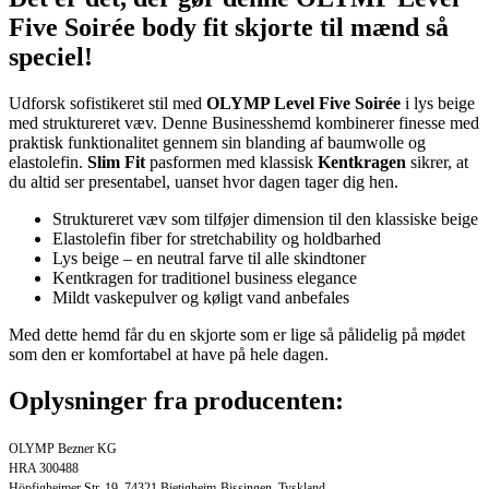
Five Soirée body fit skjorte til mænd så
speciel!
Udforsk sofistikeret stil med
OLYMP Level Five Soirée
i lys beige
med struktureret væv. Denne Businesshemd kombinerer finesse med
praktisk funktionalitet gennem sin blanding af baumwolle og
elastolefin.
Slim Fit
pasformen med klassisk
Kentkragen
sikrer, at
du altid ser presentabel, uanset hvor dagen tager dig hen.
Struktureret væv som tilføjer dimension til den klassiske beige
Elastolefin fiber for stretchability og holdbarhed
Lys beige – en neutral farve til alle skindtoner
Kentkragen for traditionel business elegance
Mildt vaskepulver og køligt vand anbefales
Med dette hemd får du en skjorte som er lige så pålidelig på mødet
som den er komfortabel at have på hele dagen.
Oplysninger fra producenten:
OLYMP Bezner KG
HRA 300488
Höpfigheimer Str. 19, 74321 Bietigheim-Bissingen, Tyskland