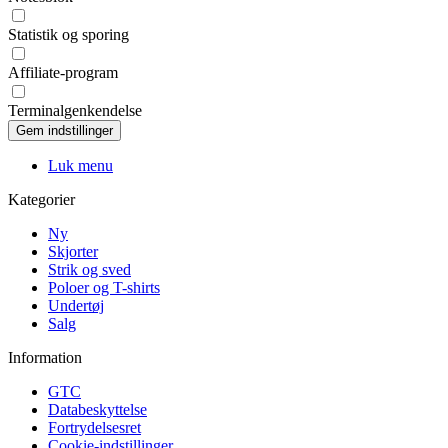
Statistik og sporing
Affiliate-program
Terminalgenkendelse
Luk menu
Kategorier
Ny
Skjorter
Strik og sved
Poloer og T-shirts
Undertøj
Salg
Information
GTC
Databeskyttelse
Fortrydelsesret
Cookie-indstillinger