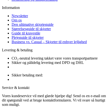
Information
Newsletter
Om os
Den ultimative skjorteguide
Størrelsesguide til skjorter
Guide til kravestile
Plejeguide til skjorter
Business vs. Casual – Skjorter til enhver lejlighed
Levering & betaling
CO₂-neutral levering takket være vores transportpartnere
Sikker og pålidelig levering med DPD og DHL
Sikker betaling med:
Service & kontakt
Vores kundeservice vil med glæde hjælpe dig! Send os en e-mail om
dit spørgsmål ved at bruge kontaktformularen. Vi vil svare så hurtigt
som muligt.