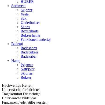
HUBER
Sortiment
Skjorter
Veste
Stik
Underbukser
Shorts
Boxershorts
Bukser lange
Funktionelt undertøj
Badetøj
Badeshorts
Badebukser
Badekåber
Nattøj
Pyjamas
Natkjoler
Skjorter
Bukser
Hochwertige Herren
Unterwäsche für höchsten
Tragekomfort Die richtige
Unterwäsche bildet das
Fundament jeder stilbewussten