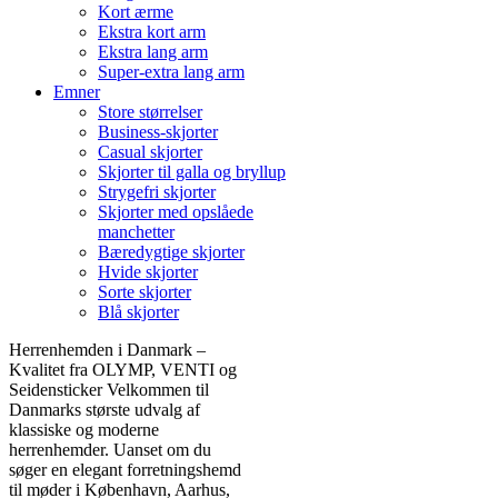
Kort ærme
Ekstra kort arm
Ekstra lang arm
Super-extra lang arm
Emner
Store størrelser
Business-skjorter
Casual skjorter
Skjorter til galla og bryllup
Strygefri skjorter
Skjorter med opslåede
manchetter
Bæredygtige skjorter
Hvide skjorter
Sorte skjorter
Blå skjorter
Herrenhemden i Danmark –
Kvalitet fra OLYMP, VENTI og
Seidensticker Velkommen til
Danmarks største udvalg af
klassiske og moderne
herrenhemder. Uanset om du
søger en elegant forretningshemd
til møder i København, Aarhus,