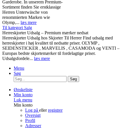
Garderobe. In unserem Premium-
Sortiment finden Sie erstklassige
Herren Unterwäsche von
renommierten Marken wie
Olymp,...
læs mere
Til kategori Salg
Herreskjorter Udsalg – Premium mærker nedsat
Herreskjorter Udsalg hos Skjorter Til Herrer Find udsalg med
herreskjorter i høj kvalitet til nedsatte priser. OLYMP ,
SEIDENSTICKER , MARVELIS , CASAMODA og VENTI –
Europas bedste skjortemærker til fordelagtige priser.
Udsalgsfordele...
læs mere
Menu
Søg
Søg
Ønskeliste
Min konto
Luk menu
Min konto
Log på
eller
registrer
Oversigt
Profil
Adresser