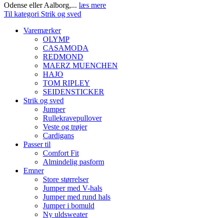
Odense eller Aalborg,...
læs mere
Til kategori Strik og sved
Varemærker
OLYMP
CASAMODA
REDMOND
MAERZ MUENCHEN
HAJO
TOM RIPLEY
SEIDENSTICKER
Strik og sved
Jumper
Rullekravepullover
Veste og trøjer
Cardigans
Passer til
Comfort Fit
Almindelig pasform
Emner
Store størrelser
Jumper med V-hals
Jumper med rund hals
Jumper i bomuld
Ny uldsweater