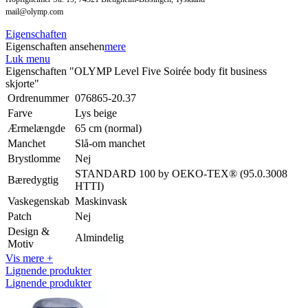
mail@olymp.com
Eigenschaften
Eigenschaften ansehen
mere
Luk menu
Eigenschaften "OLYMP Level Five Soirée body fit business
skjorte"
Ordrenummer
076865-20.37
Farve
Lys beige
Ærmelængde
65 cm (normal)
Manchet
Slå-om manchet
Brystlomme
Nej
STANDARD 100 by OEKO-TEX® (95.0.3008
Bæredygtig
HTTI)
Vaskegenskab
Maskinvask
Patch
Nej
Design &
Almindelig
Motiv
Vis mere +
Lignende produkter
Lignende produkter