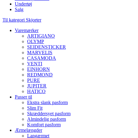
Undertøj
Salg
Til kategori Skjorter
Varemærker
ARTIGIANO
OLYMP
SEIDENSTICKER
MARVELIS
CASAMODA
VENTI
EINHORN
REDMOND
PURE
JUPITER
HATICO
Passer til
Ekstra slank pasform
Slim Fit
Skræddersyet pasform
Almindelig pasform
Komfort pasform
Ærmelængder
Langærmet