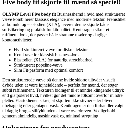
Five body fit skjorte til mænd så speciel!
OLYMP Level Five body fit
Businesshemd i hvid med struktureret
væve kombinerer klassisk elegance med moderne tekstur. Fremstillet
af bomuld og elastodien (XLA), leverer denne skjorte både
sofistikering og praktisk funktionalitet. Kentkragen sikrer et
raffineret look, der passer både stramme møder og daglige
kontoractiviteter.
Hvid struktureret væve for diskret tekstur
Kentkrave for klassisk business-look
Elastodien (XLA) for naturlig stretchbarhed
Struktureret popeline-væve
Slim Fit-pasform med optimal komfort
Den strukturerede væve på denne hvide skjorte tilbyder visuelt
dybde uden at være iøjnefaldende – perfekt for mænd, der søger
subtil raffinement. Teksturen bidrager til et mindre klingende udtryk
end glatpoleret hvid, hvilket gør det mindre følsomt overfor mindre
pletter. Elastodienen sikrer, at skjorten ikke stivner eller bliver
ubehagelig efter gentagen vask. Kentkragen er den forhandler valgt
til daglig brug – stilfyldt uden at være overdreven. Vedligehold
gennem almindelig maskinvask og minimal strygning.
Oplysninger fra producenten: