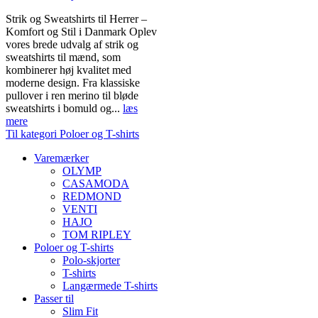
Strik og Sweatshirts til Herrer –
Komfort og Stil i Danmark Oplev
vores brede udvalg af strik og
sweatshirts til mænd, som
kombinerer høj kvalitet med
moderne design. Fra klassiske
pullover i ren merino til bløde
sweatshirts i bomuld og...
læs
mere
Til kategori Poloer og T-shirts
Varemærker
OLYMP
CASAMODA
REDMOND
VENTI
HAJO
TOM RIPLEY
Poloer og T-shirts
Polo-skjorter
T-shirts
Langærmede T-shirts
Passer til
Slim Fit