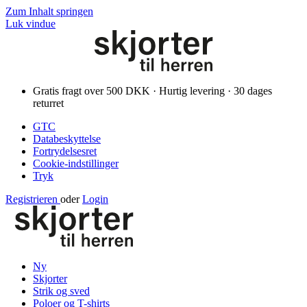
Zum Inhalt springen
Luk vindue
Gratis fragt over 500 DKK · Hurtig levering · 30 dages
returret
GTC
Databeskyttelse
Fortrydelsesret
Cookie-indstillinger
Tryk
Registrieren
oder
Login
Ny
Skjorter
Strik og sved
Poloer og T-shirts