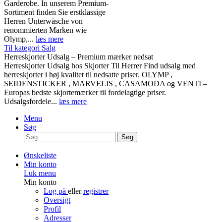
Garderobe. In unserem Premium-
Sortiment finden Sie erstklassige
Herren Unterwäsche von
renommierten Marken wie
Olymp,...
læs mere
Til kategori Salg
Herreskjorter Udsalg – Premium mærker nedsat
Herreskjorter Udsalg hos Skjorter Til Herrer Find udsalg med
herreskjorter i høj kvalitet til nedsatte priser. OLYMP ,
SEIDENSTICKER , MARVELIS , CASAMODA og VENTI –
Europas bedste skjortemærker til fordelagtige priser.
Udsalgsfordele...
læs mere
Menu
Søg
Søg
Ønskeliste
Min konto
Luk menu
Min konto
Log på
eller
registrer
Oversigt
Profil
Adresser