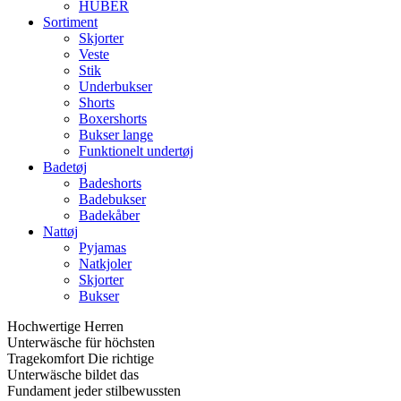
HUBER
Sortiment
Skjorter
Veste
Stik
Underbukser
Shorts
Boxershorts
Bukser lange
Funktionelt undertøj
Badetøj
Badeshorts
Badebukser
Badekåber
Nattøj
Pyjamas
Natkjoler
Skjorter
Bukser
Hochwertige Herren
Unterwäsche für höchsten
Tragekomfort Die richtige
Unterwäsche bildet das
Fundament jeder stilbewussten