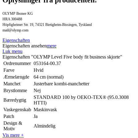
OLYMP Bezner KG
HRA 300488
Höpfigheimer Str. 19, 74321 Bietigheim-Bissingen, Tyskland
mail@olymp.com
Eigenschaften
Eigenschaften ansehen
mere
Luk menu
Eigenschaften "OLYMP Level Five body fit business skjorte"
Ordrenummer
053164-00.37
Farve
Hvid
Ærmelængde
64 cm (normal)
Manchet
Justerbare kombi-manchetter
Brystlomme
Nej
STANDARD 100 by OEKO-TEX® (95.0.3008
Bæredygtig
HTTI)
Vaskegenskab
Maskinvask
Patch
Ja
Design &
Almindelig
Motiv
Vis mere +