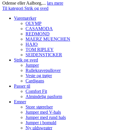
Odense eller Aalborg,...
læs mere
Til kategori Strik og sved
Varemærker
OLYMP
CASAMODA
REDMOND
MAERZ MUENCHEN
HAJO
TOM RIPLEY
SEIDENSTICKER
Strik og sved
Jumper
Rullekravepullover
Veste og trøjer
Cardigans
Passer til
Comfort Fit
Almindelig pasform
Emner
Store størrelser
Jumper med V-hals
Jumper med rund hals
Jumper i bomuld
Ny uldsweater