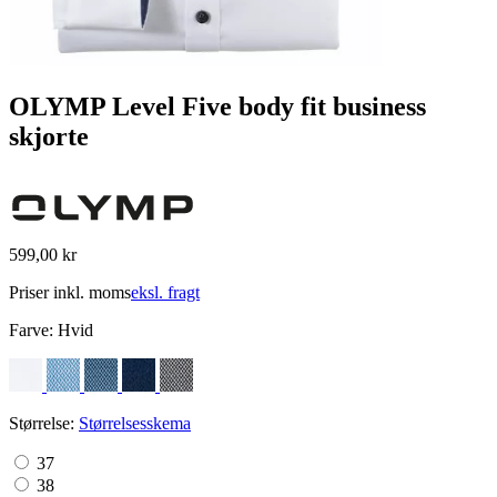
OLYMP Level Five body fit business
skjorte
599,00 kr
Priser inkl. moms
eksl. fragt
Farve:
Hvid
Størrelse:
Størrelsesskema
37
38