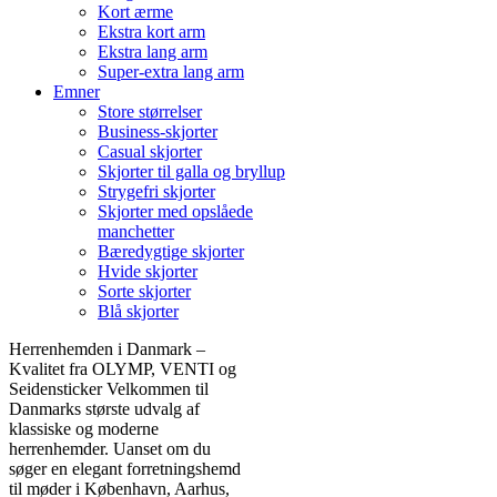
Kort ærme
Ekstra kort arm
Ekstra lang arm
Super-extra lang arm
Emner
Store størrelser
Business-skjorter
Casual skjorter
Skjorter til galla og bryllup
Strygefri skjorter
Skjorter med opslåede
manchetter
Bæredygtige skjorter
Hvide skjorter
Sorte skjorter
Blå skjorter
Herrenhemden i Danmark –
Kvalitet fra OLYMP, VENTI og
Seidensticker Velkommen til
Danmarks største udvalg af
klassiske og moderne
herrenhemder. Uanset om du
søger en elegant forretningshemd
til møder i København, Aarhus,