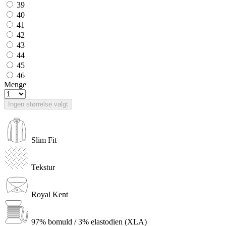
39
40
41
42
43
44
45
46
Menge
Ingen størrelse valgt
Slim Fit
Tekstur
Royal Kent
97% bomuld / 3% elastodien (XLA)