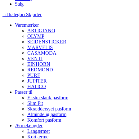
Salg
Til kategori Skjorter
Varemærker
ARTIGIANO
OLYMP
SEIDENSTICKER
MARVELIS
CASAMODA
VENTI
EINHORN
REDMOND
PURE
JUPITER
HATICO
Passer til
Ekstra slank pasform
Slim Fit
Skræddersyet pasform
Almindelig pasform
Komfort pasform
Ærmelængder
Langærmet
Kort ærme