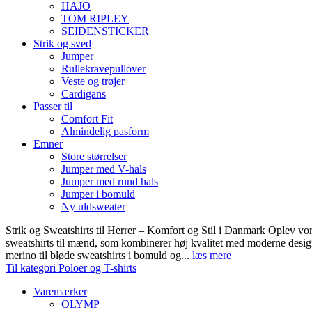
HAJO
TOM RIPLEY
SEIDENSTICKER
Strik og sved
Jumper
Rullekravepullover
Veste og trøjer
Cardigans
Passer til
Comfort Fit
Almindelig pasform
Emner
Store størrelser
Jumper med V-hals
Jumper med rund hals
Jumper i bomuld
Ny uldsweater
Strik og Sweatshirts til Herrer – Komfort og Stil i Danmark Oplev vor
sweatshirts til mænd, som kombinerer høj kvalitet med moderne design.
merino til bløde sweatshirts i bomuld og...
læs mere
Til kategori Poloer og T-shirts
Varemærker
OLYMP