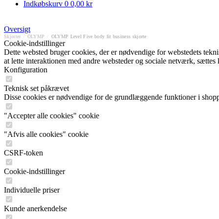
Indkøbskurv
0
0,00 kr
Oversigt
Skjorter
/
OLYMP
/
OLYMP Level Five body fit business skjorte
Cookie-indstillinger
Dette websted bruger cookies, der er nødvendige for webstedets tekniske
at lette interaktionen med andre websteder og sociale netværk, sættes
Konfiguration
Teknisk set påkrævet
Disse cookies er nødvendige for de grundlæggende funktioner i shop
"Accepter alle cookies" cookie
"Afvis alle cookies" cookie
CSRF-token
Cookie-indstillinger
Individuelle priser
Kunde anerkendelse