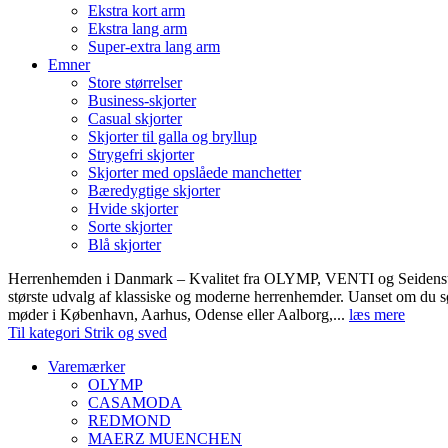
Ekstra kort arm
Ekstra lang arm
Super-extra lang arm
Emner
Store størrelser
Business-skjorter
Casual skjorter
Skjorter til galla og bryllup
Strygefri skjorter
Skjorter med opslåede manchetter
Bæredygtige skjorter
Hvide skjorter
Sorte skjorter
Blå skjorter
Herrenhemden i Danmark – Kvalitet fra OLYMP, VENTI og Seidens
største udvalg af klassiske og moderne herrenhemder. Uanset om du sø
møder i København, Aarhus, Odense eller Aalborg,...
læs mere
Til kategori Strik og sved
Varemærker
OLYMP
CASAMODA
REDMOND
MAERZ MUENCHEN