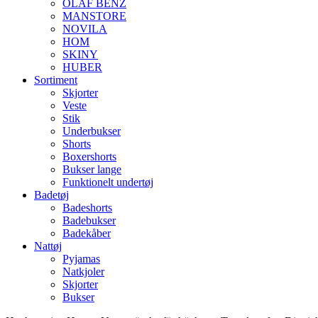
OLAF BENZ
MANSTORE
NOVILA
HOM
SKINY
HUBER
Sortiment
Skjorter
Veste
Stik
Underbukser
Shorts
Boxershorts
Bukser lange
Funktionelt undertøj
Badetøj
Badeshorts
Badebukser
Badekåber
Nattøj
Pyjamas
Natkjoler
Skjorter
Bukser