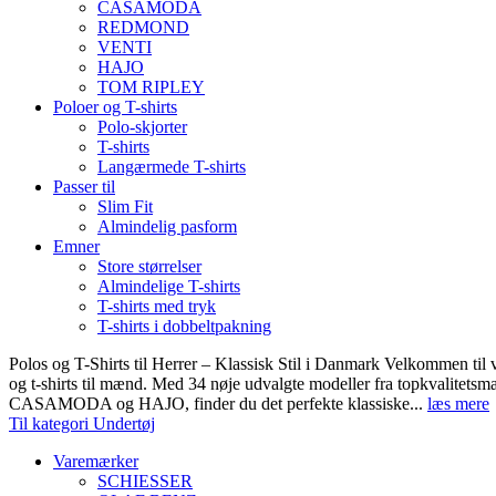
CASAMODA
REDMOND
VENTI
HAJO
TOM RIPLEY
Poloer og T-shirts
Polo-skjorter
T-shirts
Langærmede T-shirts
Passer til
Slim Fit
Almindelig pasform
Emner
Store størrelser
Almindelige T-shirts
T-shirts med tryk
T-shirts i dobbeltpakning
Polos og T-Shirts til Herrer – Klassisk Stil i Danmark Velkommen til 
og t-shirts til mænd. Med 34 nøje udvalgte modeller fra topkvali
CASAMODA og HAJO, finder du det perfekte klassiske...
læs mere
Til kategori Undertøj
Varemærker
SCHIESSER