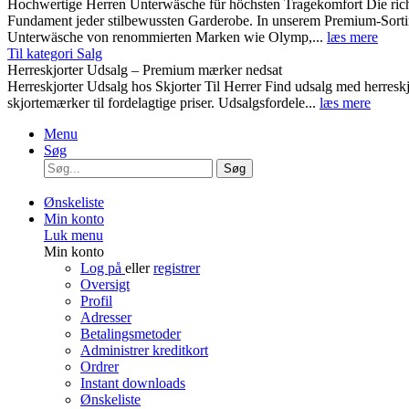
Hochwertige Herren Unterwäsche für höchsten Tragekomfort Die rich
Fundament jeder stilbewussten Garderobe. In unserem Premium-Sortim
Unterwäsche von renommierten Marken wie Olymp,...
læs mere
Til kategori Salg
Herreskjorter Udsalg – Premium mærker nedsat
Herreskjorter Udsalg hos Skjorter Til Herrer Find udsalg med he
skjortemærker til fordelagtige priser. Udsalgsfordele...
læs mere
Menu
Søg
Søg
Ønskeliste
Min konto
Luk menu
Min konto
Log på
eller
registrer
Oversigt
Profil
Adresser
Betalingsmetoder
Administrer kreditkort
Ordrer
Instant downloads
Ønskeliste