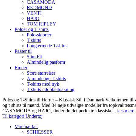
CASAMODA
REDMOND
VENTI
HAJO
TOM RIPLEY
Poloer og T-shirts
Polo-skjorter
T-shirts
Langærmede T-shirts
Passer til
Slim Fit
Almindelig pasform
Emner
Store størrelser
Almindelige T-shirts
T-shirts med tryk
T-shirts i dobbeltpakning
Polos og T-Shirts til Herrer – Klassisk Stil i Danmark Velkommen til 
og t-shirts til mænd. Med 34 nøje udvalgte modeller fra topkvali
CASAMODA og HAJO, finder du det perfekte klassiske...
læs mere
Til kategori Undertøj
Varemærker
SCHIESSER