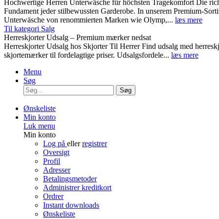
Hochwertige Herren Unterwäsche für höchsten Tragekomfort Die rich
Fundament jeder stilbewussten Garderobe. In unserem Premium-Sortim
Unterwäsche von renommierten Marken wie Olymp,...
læs mere
Til kategori Salg
Herreskjorter Udsalg – Premium mærker nedsat
Herreskjorter Udsalg hos Skjorter Til Herrer Find udsalg med he
skjortemærker til fordelagtige priser. Udsalgsfordele...
læs mere
Menu
Søg
Søg
Ønskeliste
Min konto
Luk menu
Min konto
Log på
eller
registrer
Oversigt
Profil
Adresser
Betalingsmetoder
Administrer kreditkort
Ordrer
Instant downloads
Ønskeliste