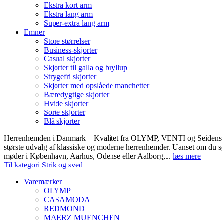
Ekstra kort arm
Ekstra lang arm
Super-extra lang arm
Emner
Store størrelser
Business-skjorter
Casual skjorter
Skjorter til galla og bryllup
Strygefri skjorter
Skjorter med opslåede manchetter
Bæredygtige skjorter
Hvide skjorter
Sorte skjorter
Blå skjorter
Herrenhemden i Danmark – Kvalitet fra OLYMP, VENTI og Seidens
største udvalg af klassiske og moderne herrenhemder. Uanset om du sø
møder i København, Aarhus, Odense eller Aalborg,...
læs mere
Til kategori Strik og sved
Varemærker
OLYMP
CASAMODA
REDMOND
MAERZ MUENCHEN