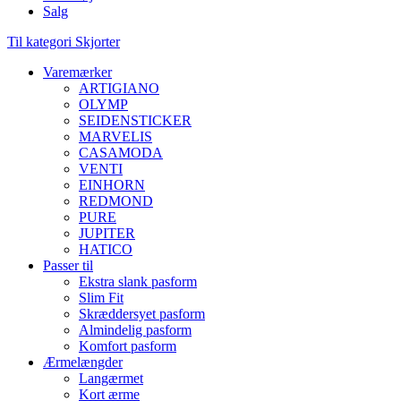
Salg
Til kategori Skjorter
Varemærker
ARTIGIANO
OLYMP
SEIDENSTICKER
MARVELIS
CASAMODA
VENTI
EINHORN
REDMOND
PURE
JUPITER
HATICO
Passer til
Ekstra slank pasform
Slim Fit
Skræddersyet pasform
Almindelig pasform
Komfort pasform
Ærmelængder
Langærmet
Kort ærme