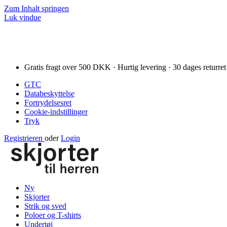
Zum Inhalt springen
Luk vindue
Gratis fragt over 500 DKK · Hurtig levering · 30 dages returret
GTC
Databeskyttelse
Fortrydelsesret
Cookie-indstillinger
Tryk
Registrieren
oder
Login
Ny
Skjorter
Strik og sved
Poloer og T-shirts
Undertøj