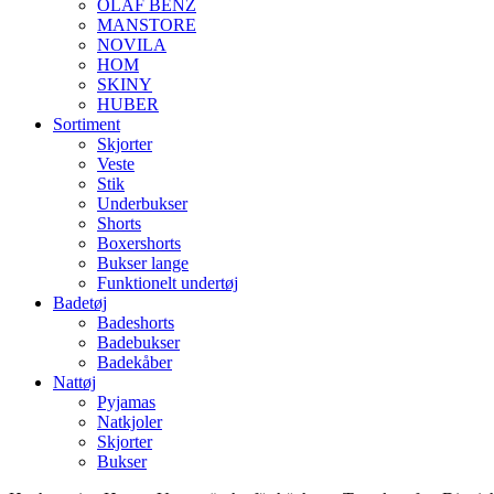
OLAF BENZ
MANSTORE
NOVILA
HOM
SKINY
HUBER
Sortiment
Skjorter
Veste
Stik
Underbukser
Shorts
Boxershorts
Bukser lange
Funktionelt undertøj
Badetøj
Badeshorts
Badebukser
Badekåber
Nattøj
Pyjamas
Natkjoler
Skjorter
Bukser