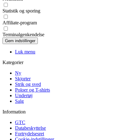
Statistik og sporing
Affiliate-program
Terminalgenkendelse
Luk menu
Kategorier
Ny
Skjorter
Strik og sved
Poloer og T-shirts
Undertøj
Salg
Information
GTC
Databeskyttelse
Fortrydelsesret
Cookie-indstillinger