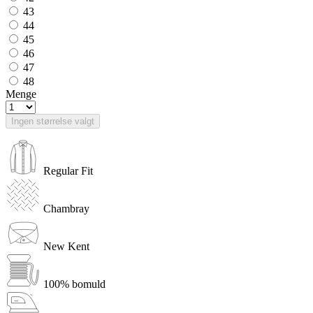
43
44
45
46
47
48
Menge
Ingen størrelse valgt
Regular Fit
Chambray
New Kent
100% bomuld