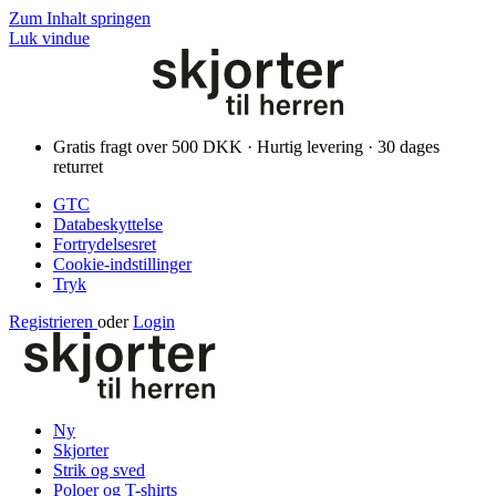
Zum Inhalt springen
Luk vindue
Gratis fragt over 500 DKK · Hurtig levering · 30 dages
returret
GTC
Databeskyttelse
Fortrydelsesret
Cookie-indstillinger
Tryk
Registrieren
oder
Login
Ny
Skjorter
Strik og sved
Poloer og T-shirts