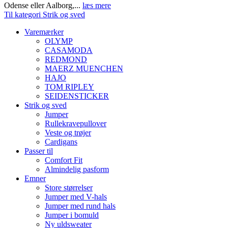
Odense eller Aalborg,...
læs mere
Til kategori Strik og sved
Varemærker
OLYMP
CASAMODA
REDMOND
MAERZ MUENCHEN
HAJO
TOM RIPLEY
SEIDENSTICKER
Strik og sved
Jumper
Rullekravepullover
Veste og trøjer
Cardigans
Passer til
Comfort Fit
Almindelig pasform
Emner
Store størrelser
Jumper med V-hals
Jumper med rund hals
Jumper i bomuld
Ny uldsweater