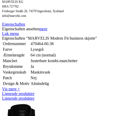
MARVELIS KG
HRA 727762
Freiberger Straße 26, 74379 Ingersheim, Tyskland
info@marvelis.com
Eigenschaften
Eigenschaften ansehen
mere
Luk menu
Eigenschaften "MARVELIS Modern Fit business skjorte"
Ordrenummer
470464-60.38
Farve
Lysegrå
Ærmelængde
64 cm (normal)
Manchet
Justerbare kombi-manchetter
Brystlomme
Ja
Vaskegenskab
Maskinvask
Patch
Nej
Design & Motiv
Almindelig
Vis mere +
Lignende produkter
Lignende produkter