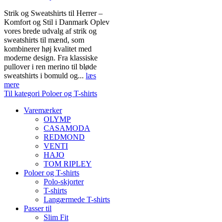
Strik og Sweatshirts til Herrer –
Komfort og Stil i Danmark Oplev
vores brede udvalg af strik og
sweatshirts til mænd, som
kombinerer høj kvalitet med
moderne design. Fra klassiske
pullover i ren merino til bløde
sweatshirts i bomuld og...
læs
mere
Til kategori Poloer og T-shirts
Varemærker
OLYMP
CASAMODA
REDMOND
VENTI
HAJO
TOM RIPLEY
Poloer og T-shirts
Polo-skjorter
T-shirts
Langærmede T-shirts
Passer til
Slim Fit