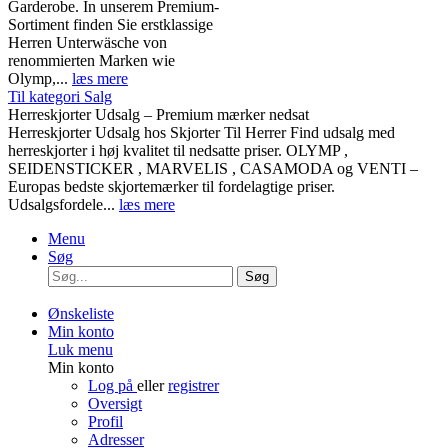
Garderobe. In unserem Premium-
Sortiment finden Sie erstklassige
Herren Unterwäsche von
renommierten Marken wie
Olymp,...
læs mere
Til kategori Salg
Herreskjorter Udsalg – Premium mærker nedsat
Herreskjorter Udsalg hos Skjorter Til Herrer Find udsalg med
herreskjorter i høj kvalitet til nedsatte priser. OLYMP ,
SEIDENSTICKER , MARVELIS , CASAMODA og VENTI –
Europas bedste skjortemærker til fordelagtige priser.
Udsalgsfordele...
læs mere
Menu
Søg
Søg
Ønskeliste
Min konto
Luk menu
Min konto
Log på
eller
registrer
Oversigt
Profil
Adresser