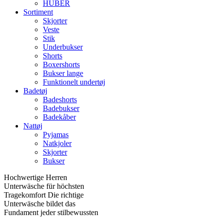
HUBER
Sortiment
Skjorter
Veste
Stik
Underbukser
Shorts
Boxershorts
Bukser lange
Funktionelt undertøj
Badetøj
Badeshorts
Badebukser
Badekåber
Nattøj
Pyjamas
Natkjoler
Skjorter
Bukser
Hochwertige Herren
Unterwäsche für höchsten
Tragekomfort Die richtige
Unterwäsche bildet das
Fundament jeder stilbewussten