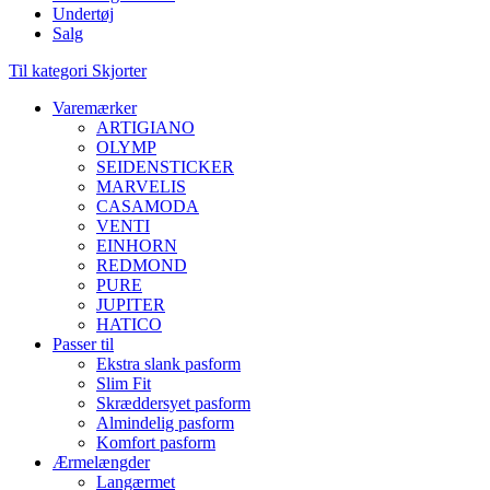
Undertøj
Salg
Til kategori Skjorter
Varemærker
ARTIGIANO
OLYMP
SEIDENSTICKER
MARVELIS
CASAMODA
VENTI
EINHORN
REDMOND
PURE
JUPITER
HATICO
Passer til
Ekstra slank pasform
Slim Fit
Skræddersyet pasform
Almindelig pasform
Komfort pasform
Ærmelængder
Langærmet