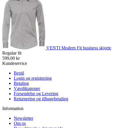
VENTI Modern Fit business skjorte
Regular fit
599,00 kr
Kundeservice
Bestil
Login og registrering
Betaling
Værdikuponer
Forsendelse og Levering
Returnering og tilbagebetaling
Information
Newsletter
Om os