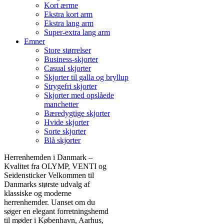
Kort ærme
Ekstra kort arm
Ekstra lang arm
Super-extra lang arm
Emner
Store størrelser
Business-skjorter
Casual skjorter
Skjorter til galla og bryllup
Strygefri skjorter
Skjorter med opslåede
manchetter
Bæredygtige skjorter
Hvide skjorter
Sorte skjorter
Blå skjorter
Herrenhemden i Danmark –
Kvalitet fra OLYMP, VENTI og
Seidensticker Velkommen til
Danmarks største udvalg af
klassiske og moderne
herrenhemder. Uanset om du
søger en elegant forretningshemd
til møder i København, Aarhus,