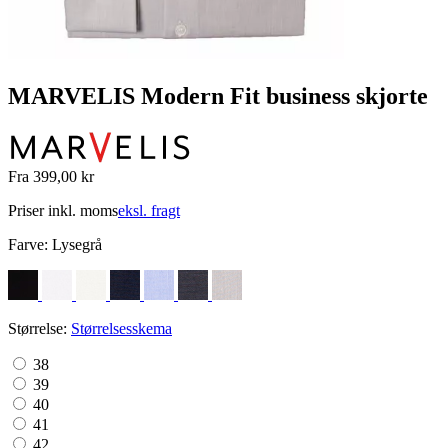
MARVELIS Modern Fit business skjorte
Fra 399,00 kr
Priser inkl. moms
eksl. fragt
Farve:
Lysegrå
Størrelse:
Størrelsesskema
38
39
40
41
42