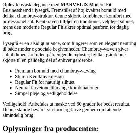
Oplev klassisk elegance med
MARVELIS
Modern Fit
Businesshemd i lysegrå. Fremstillet af høj kvalitet bomuld med
delikat chambray-struktur, denne skjorte kombinerer komfort med
professionel stil. Kentkraven tilføjer en traditionel, velplejet silhuet,
mens den moderne Regular Fit sikrer optimal pasform for daglig
brug.
Lysegrå er en alsidigt nuance, som fungerer som en elegant neutring
til både møder og sociale begivenheder. Chambray-væven giver
subtil dimension uden påtrængende mønster, hvilket gør denne
skjorte til en pålidelig del af enhver garderobe.
Premium bomuld med chambray-væving
Stilren Kentkrave design
Regular Fit for naturlig silhuet
Neutral farvetone til mange kombinationer
Simpel pleje og vedligeholdelse
Vedligehold: Anbefales at maske ved 60 grader for bedst resultat.
Denne skjorte bevarer sin form og farve gennem omfattende
almindelig brug.
Oplysninger fra producenten: