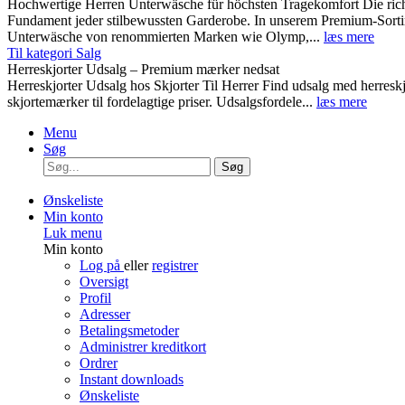
Hochwertige Herren Unterwäsche für höchsten Tragekomfort Die rich
Fundament jeder stilbewussten Garderobe. In unserem Premium-Sortim
Unterwäsche von renommierten Marken wie Olymp,...
læs mere
Til kategori Salg
Herreskjorter Udsalg – Premium mærker nedsat
Herreskjorter Udsalg hos Skjorter Til Herrer Find udsalg med he
skjortemærker til fordelagtige priser. Udsalgsfordele...
læs mere
Menu
Søg
Søg
Ønskeliste
Min konto
Luk menu
Min konto
Log på
eller
registrer
Oversigt
Profil
Adresser
Betalingsmetoder
Administrer kreditkort
Ordrer
Instant downloads
Ønskeliste