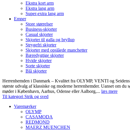
Ekstra kort arm
Ekstra lang arm
Super-extra lang arm
Emner
Store størrelser
Business-skjorter
Casual skjorter
Skjorter til galla og bryllup
Strygefri skjorter
Skjorter med opslåede manchetter
Bæredygtige skjorter
Hvide skjorter
Sorte skjorter
Blå skjorter
Herrenhemden i Danmark – Kvalitet fra OLYMP, VENTI og Seidens
største udvalg af klassiske og moderne herrenhemder. Uanset om du sø
møder i København, Aarhus, Odense eller Aalborg,...
læs mere
Til kategori Strik og sved
Varemærker
OLYMP
CASAMODA
REDMOND
MAERZ MUENCHEN