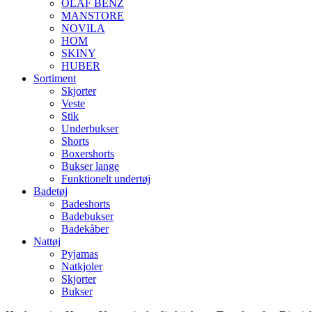
OLAF BENZ
MANSTORE
NOVILA
HOM
SKINY
HUBER
Sortiment
Skjorter
Veste
Stik
Underbukser
Shorts
Boxershorts
Bukser lange
Funktionelt undertøj
Badetøj
Badeshorts
Badebukser
Badekåber
Nattøj
Pyjamas
Natkjoler
Skjorter
Bukser