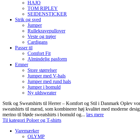
HAJO
TOM RIPLEY
SEIDENSTICKER
Strik og sved
Jumper
Rullekravepullover
Veste og trøjer
Cardigans
Passer til
Comfort Fit
Almindelig pasform
Emner
Store størrelser
Jumper med V-hals
Jumper med rund hals
Jumper i bomuld
Ny uldsweater
Strik og Sweatshirts til Herrer – Komfort og Stil i Danmark Oplev vor
sweatshirts til mænd, som kombinerer høj kvalitet med moderne design.
merino til bløde sweatshirts i bomuld og...
læs mere
Til kategori Poloer og T-shirts
Varemærker
OLYMP