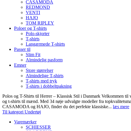
CASAMODA
REDMOND
VENTI
HAJO
TOM RIPLEY
Poloer og T-shirts
Polo-skjorter
T-shirts
Langærmede T-shirts
Passer til
Slim Fit
Almindelig pasform
Emner
Store størrelser
Almindelige T-shirts
T-shirts med tryk
T-shirts i dobbeltpakning
Polos og T-Shirts til Herrer – Klassisk Stil i Danmark Velkommen til 
og t-shirts til mænd. Med 34 nøje udvalgte modeller fra topkvali
CASAMODA og HAJO, finder du det perfekte klassiske...
læs mere
Til kategori Undertøj
Varemærker
SCHIESSER