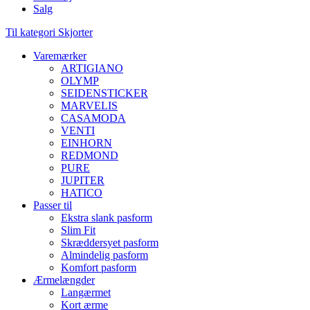
Salg
Til kategori Skjorter
Varemærker
ARTIGIANO
OLYMP
SEIDENSTICKER
MARVELIS
CASAMODA
VENTI
EINHORN
REDMOND
PURE
JUPITER
HATICO
Passer til
Ekstra slank pasform
Slim Fit
Skræddersyet pasform
Almindelig pasform
Komfort pasform
Ærmelængder
Langærmet
Kort ærme