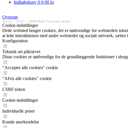
Indkøbskurv
0
0,00 kr
Oversigt
Skjorter
/
VENTI
/
VENTI Body Fit business skjorte
Cookie-indstillinger
Dette websted bruger cookies, der er nødvendige for webstedets tekniske
at lette interaktionen med andre websteder og sociale netværk, sættes
Konfiguration
Teknisk set påkrævet
Disse cookies er nødvendige for de grundlæggende funktioner i shop
"Accepter alle cookies" cookie
"Afvis alle cookies" cookie
CSRF-token
Cookie-indstillinger
Individuelle priser
Kunde anerkendelse