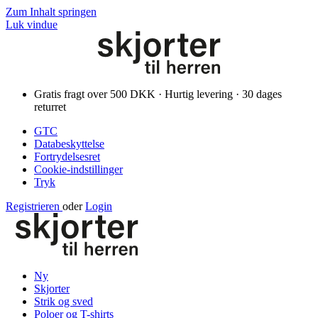
Zum Inhalt springen
Luk vindue
Gratis fragt over 500 DKK · Hurtig levering · 30 dages
returret
GTC
Databeskyttelse
Fortrydelsesret
Cookie-indstillinger
Tryk
Registrieren
oder
Login
Ny
Skjorter
Strik og sved
Poloer og T-shirts