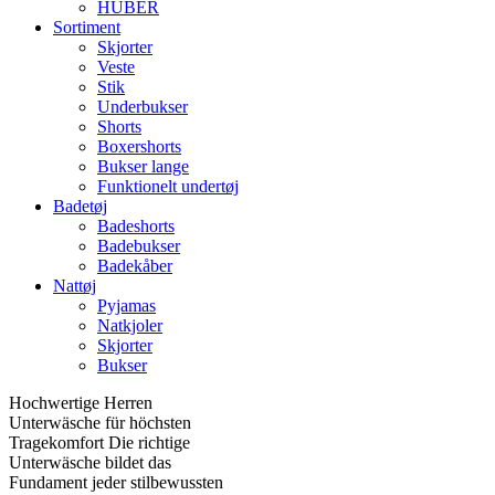
HUBER
Sortiment
Skjorter
Veste
Stik
Underbukser
Shorts
Boxershorts
Bukser lange
Funktionelt undertøj
Badetøj
Badeshorts
Badebukser
Badekåber
Nattøj
Pyjamas
Natkjoler
Skjorter
Bukser
Hochwertige Herren
Unterwäsche für höchsten
Tragekomfort Die richtige
Unterwäsche bildet das
Fundament jeder stilbewussten