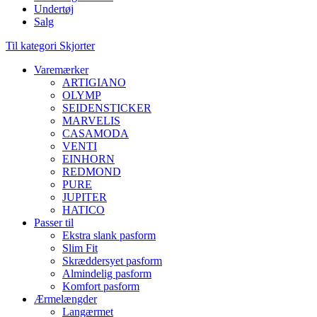
Undertøj
Salg
Til kategori Skjorter
Varemærker
ARTIGIANO
OLYMP
SEIDENSTICKER
MARVELIS
CASAMODA
VENTI
EINHORN
REDMOND
PURE
JUPITER
HATICO
Passer til
Ekstra slank pasform
Slim Fit
Skræddersyet pasform
Almindelig pasform
Komfort pasform
Ærmelængder
Langærmet