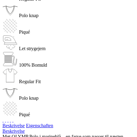
Polo knap
Piqué
Let strygejern
100% Bomuld
Regular Fit
Polo knap
Piqué
Beskrivelse
Eigenschaften
Beskrivelse
Møt OLYMP Polo i marineblå – en farve som passer til næsten