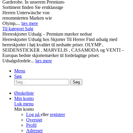
Garderobe. In unserem Premium-
Sortiment finden Sie erstklassige
Herren Unterwäsche von
renommierten Marken wie
Olymp,...
læs mere
Til kategori Salg
Herreskjorter Udsalg – Premium mærker nedsat
Herreskjorter Udsalg hos Skjorter Til Herrer Find udsalg med
herreskjorter i høj kvalitet til nedsatte priser. OLYMP ,
SEIDENSTICKER , MARVELIS , CASAMODA og VENTI –
Europas bedste skjortemærker til fordelagtige priser.
Udsalgsfordele...
læs mere
Menu
Søg
Søg
Ønskeliste
Min konto
Luk menu
Min konto
Log på
eller
registrer
Oversigt
Profil
Adresser