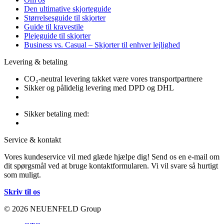
Den ultimative skjorteguide
Størrelsesguide til skjorter
Guide til kravestile
Plejeguide til skjorter
Business vs. Casual – Skjorter til enhver lejlighed
Levering & betaling
CO₂-neutral levering takket være vores transportpartnere
Sikker og pålidelig levering med DPD og DHL
Sikker betaling med:
Service & kontakt
Vores kundeservice vil med glæde hjælpe dig! Send os en e-mail om
dit spørgsmål ved at bruge kontaktformularen. Vi vil svare så hurtigt
som muligt.
Skriv til os
© 2026 NEUENFELD Group