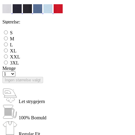
Størrelse:
S
M
L
XL
XXL
3XL
Menge
Ingen størrelse valgt
Let strygejern
100% Bomuld
Regular Fit