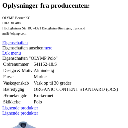
Oplysninger fra producenten:
OLYMP Bezner KG
HRA 300488
Höpfigheimer Str. 19, 74321 Bietigheim-Bissingen, Tyskland
mail@olymp.com
Eigenschaften
Eigenschaften ansehen
mere
Luk menu
Eigenschaften "OLYMP Polo"
Ordrenummer
541152-18.S
Design & Motiv
Almindelig
Farve
Marine
Vaskegenskab
Vask op til 30 grader
Bæredygtig
ORGANIC CONTENT STANDARD (OCS)
Ærmelængde
Kortærmet
Skikkelse
Polo
Lignende produkter
Lignende produkter