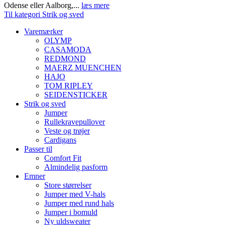
Odense eller Aalborg,...
læs mere
Til kategori Strik og sved
Varemærker
OLYMP
CASAMODA
REDMOND
MAERZ MUENCHEN
HAJO
TOM RIPLEY
SEIDENSTICKER
Strik og sved
Jumper
Rullekravepullover
Veste og trøjer
Cardigans
Passer til
Comfort Fit
Almindelig pasform
Emner
Store størrelser
Jumper med V-hals
Jumper med rund hals
Jumper i bomuld
Ny uldsweater