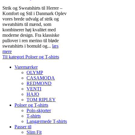
Strik og Sweatshirts til Herrer –
Komfort og Stil i Danmark Oplev
vores brede udvalg af strik og
sweatshirts til mænd, som
kombinerer høj kvalitet med
moderne design. Fra klassiske
pullover i ren merino til bløde
sweatshirts i bomuld og...
læs
mere
Til kategori Poloer og T-shirts
Varemærker
OLYMP
CASAMODA
REDMOND
VENTI
HAJO
TOM RIPLEY
Poloer og T-shirts
Polo-skjorter
T-shirts
Langærmede T-shirts
Passer til
Slim Fit