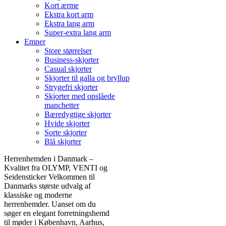
Kort ærme
Ekstra kort arm
Ekstra lang arm
Super-extra lang arm
Emner
Store størrelser
Business-skjorter
Casual skjorter
Skjorter til galla og bryllup
Strygefri skjorter
Skjorter med opslåede
manchetter
Bæredygtige skjorter
Hvide skjorter
Sorte skjorter
Blå skjorter
Herrenhemden i Danmark –
Kvalitet fra OLYMP, VENTI og
Seidensticker Velkommen til
Danmarks største udvalg af
klassiske og moderne
herrenhemder. Uanset om du
søger en elegant forretningshemd
til møder i København, Aarhus,