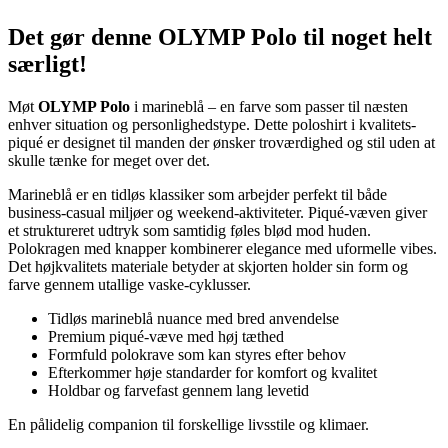
Det gør denne OLYMP Polo til noget helt
særligt!
Møt
OLYMP Polo
i marineblå – en farve som passer til næsten
enhver situation og personlighedstype. Dette poloshirt i kvalitets-
piqué er designet til manden der ønsker troværdighed og stil uden at
skulle tænke for meget over det.
Marineblå er en tidløs klassiker som arbejder perfekt til både
business-casual miljøer og weekend-aktiviteter. Piqué-væven giver
et struktureret udtryk som samtidig føles blød mod huden.
Polokragen med knapper kombinerer elegance med uformelle vibes.
Det højkvalitets materiale betyder at skjorten holder sin form og
farve gennem utallige vaske-cyklusser.
Tidløs marineblå nuance med bred anvendelse
Premium piqué-væve med høj tæthed
Formfuld polokrave som kan styres efter behov
Efterkommer høje standarder for komfort og kvalitet
Holdbar og farvefast gennem lang levetid
En pålidelig companion til forskellige livsstile og klimaer.