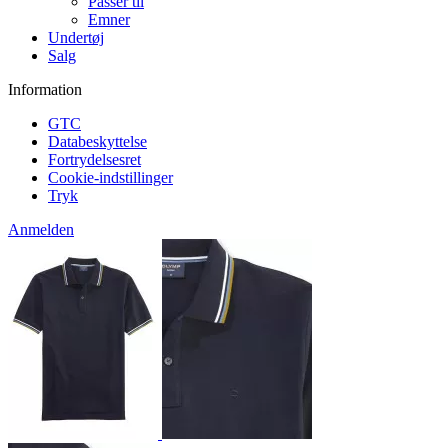
Passer til
Emner
Undertøj
Salg
Information
GTC
Databeskyttelse
Fortrydelsesret
Cookie-indstillinger
Tryk
Anmelden