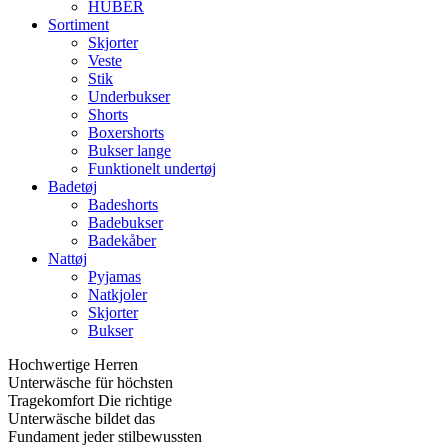
HUBER
Sortiment
Skjorter
Veste
Stik
Underbukser
Shorts
Boxershorts
Bukser lange
Funktionelt undertøj
Badetøj
Badeshorts
Badebukser
Badekåber
Nattøj
Pyjamas
Natkjoler
Skjorter
Bukser
Hochwertige Herren
Unterwäsche für höchsten
Tragekomfort Die richtige
Unterwäsche bildet das
Fundament jeder stilbewussten