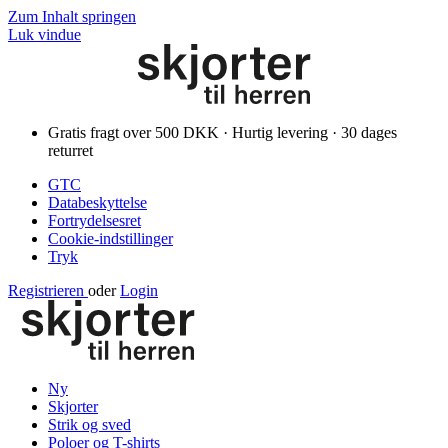
Zum Inhalt springen
Luk vindue
Gratis fragt over 500 DKK · Hurtig levering · 30 dages
returret
GTC
Databeskyttelse
Fortrydelsesret
Cookie-indstillinger
Tryk
Registrieren
oder
Login
Ny
Skjorter
Strik og sved
Poloer og T-shirts