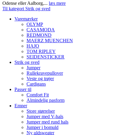
Odense eller Aalborg,...
læs mere
Til kategori Strik og sved
Varemærker
OLYMP
CASAMODA
REDMOND
MAERZ MUENCHEN
HAJO
TOM RIPLEY
SEIDENSTICKER
Strik og sved
Jumper
Rullekravepullover
Veste og trøjer
Cardigans
Passer til
Comfort Fit
Almindelig pasform
Emner
Store størrelser
Jumper med V-hals
Jumper med rund hals
Jumper i bomuld
Ny uldsweater