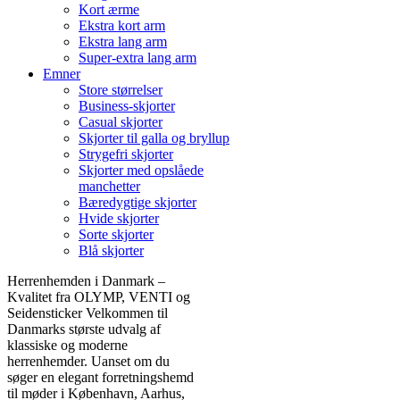
Kort ærme
Ekstra kort arm
Ekstra lang arm
Super-extra lang arm
Emner
Store størrelser
Business-skjorter
Casual skjorter
Skjorter til galla og bryllup
Strygefri skjorter
Skjorter med opslåede
manchetter
Bæredygtige skjorter
Hvide skjorter
Sorte skjorter
Blå skjorter
Herrenhemden i Danmark –
Kvalitet fra OLYMP, VENTI og
Seidensticker Velkommen til
Danmarks største udvalg af
klassiske og moderne
herrenhemder. Uanset om du
søger en elegant forretningshemd
til møder i København, Aarhus,