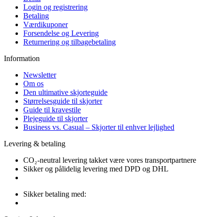
Login og registrering
Betaling
Værdikuponer
Forsendelse og Levering
Returnering og tilbagebetaling
Information
Newsletter
Om os
Den ultimative skjorteguide
Størrelsesguide til skjorter
Guide til kravestile
Plejeguide til skjorter
Business vs. Casual – Skjorter til enhver lejlighed
Levering & betaling
CO₂-neutral levering takket være vores transportpartnere
Sikker og pålidelig levering med DPD og DHL
Sikker betaling med: