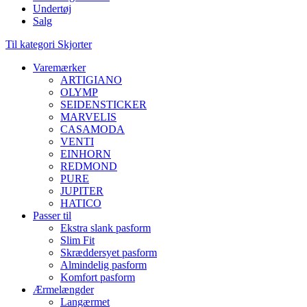
Undertøj
Salg
Til kategori Skjorter
Varemærker
ARTIGIANO
OLYMP
SEIDENSTICKER
MARVELIS
CASAMODA
VENTI
EINHORN
REDMOND
PURE
JUPITER
HATICO
Passer til
Ekstra slank pasform
Slim Fit
Skræddersyet pasform
Almindelig pasform
Komfort pasform
Ærmelængder
Langærmet