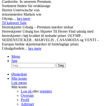
Garderobe. In unserem Premium-
Sortiment finden Sie erstklassige
Herren Unterwäsche von
renommierten Marken wie
Olymp,...
læs mere
Til kategori Salg
Herreskjorter Udsalg – Premium mærker nedsat
Herreskjorter Udsalg hos Skjorter Til Herrer Find udsalg med
herreskjorter i høj kvalitet til nedsatte priser. OLYMP ,
SEIDENSTICKER , MARVELIS , CASAMODA og VENTI –
Europas bedste skjortemærker til fordelagtige priser.
Udsalgsfordele...
læs mere
Menu
Søg
Søg
Ønskeliste
Min konto
Luk menu
Min konto
Log på
eller
registrer
Oversigt
Profil
Adresser