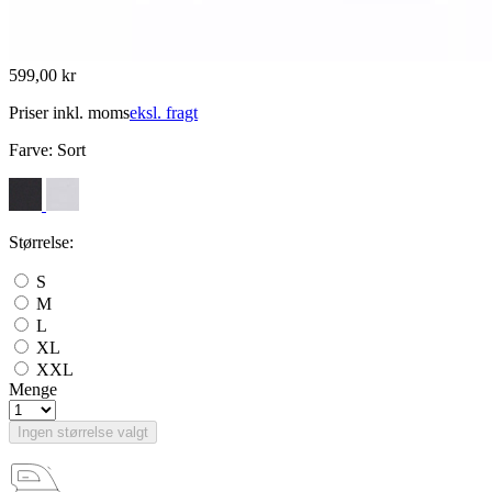
599,00 kr
Priser inkl. moms
eksl. fragt
Farve:
Sort
Størrelse:
S
M
L
XL
XXL
Menge
Ingen størrelse valgt