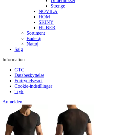
Underbukser
Strenge
NOVILA
HOM
SKINY
HUBER
Sortiment
Badetøj
Nattøj
Salg
Information
GTC
Databeskyttelse
Fortrydelsesret
Cookie-indstillinger
Tryk
Anmelden