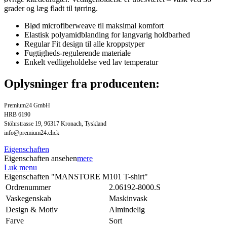
grader og læg fladt til tørring.
Blød microfiberweave til maksimal komfort
Elastisk polyamidblanding for langvarig holdbarhed
Regular Fit design til alle kroppstyper
Fugtigheds-regulerende materiale
Enkelt vedligeholdelse ved lav temperatur
Oplysninger fra producenten:
Premium24 GmbH
HRB 6190
Stöhrstrasse 19, 96317 Kronach, Tyskland
info@premium24.click
Eigenschaften
Eigenschaften ansehen
mere
Luk menu
Eigenschaften "MANSTORE M101 T-shirt"
Ordrenummer
2.06192-8000.S
Vaskegenskab
Maskinvask
Design & Motiv
Almindelig
Farve
Sort