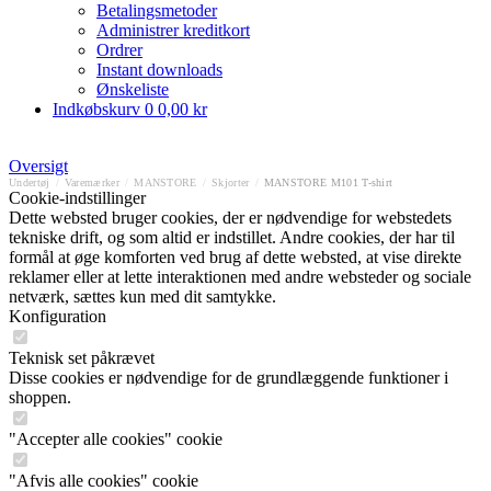
Betalingsmetoder
Administrer kreditkort
Ordrer
Instant downloads
Ønskeliste
Indkøbskurv
0
0,00 kr
Oversigt
Undertøj
/
Varemærker
/
MANSTORE
/
Skjorter
/
MANSTORE M101 T-shirt
Cookie-indstillinger
Dette websted bruger cookies, der er nødvendige for webstedets
tekniske drift, og som altid er indstillet. Andre cookies, der har til
formål at øge komforten ved brug af dette websted, at vise direkte
reklamer eller at lette interaktionen med andre websteder og sociale
netværk, sættes kun med dit samtykke.
Konfiguration
Teknisk set påkrævet
Disse cookies er nødvendige for de grundlæggende funktioner i
shoppen.
"Accepter alle cookies" cookie
"Afvis alle cookies" cookie