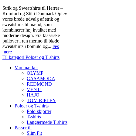
Strik og Sweatshirts til Herrer –
Komfort og Stil i Danmark Oplev
vores brede udvalg af strik og
sweatshirts til mænd, som
kombinerer høj kvalitet med
moderne design. Fra klassiske
pullover i ren merino til bløde
sweatshirts i bomuld og...
læs
mere
Til kategori Poloer og T-shirts
Varemærker
OLYMP
CASAMODA
REDMOND
VENTI
HAJO
TOM RIPLEY
Poloer og T-shirts
Polo-skjorter
T-shirts
Langærmede T-shirts
Passer til
Slim Fit