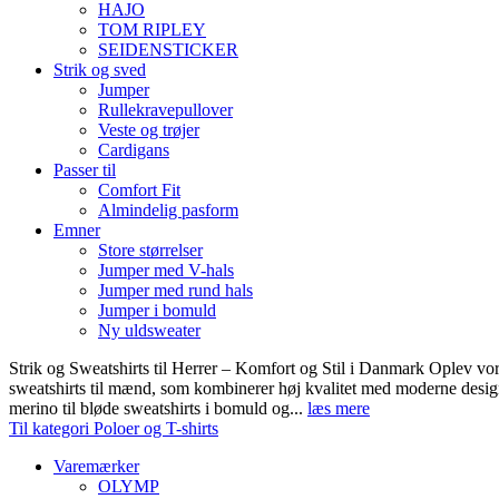
HAJO
TOM RIPLEY
SEIDENSTICKER
Strik og sved
Jumper
Rullekravepullover
Veste og trøjer
Cardigans
Passer til
Comfort Fit
Almindelig pasform
Emner
Store størrelser
Jumper med V-hals
Jumper med rund hals
Jumper i bomuld
Ny uldsweater
Strik og Sweatshirts til Herrer – Komfort og Stil i Danmark Oplev vor
sweatshirts til mænd, som kombinerer høj kvalitet med moderne design.
merino til bløde sweatshirts i bomuld og...
læs mere
Til kategori Poloer og T-shirts
Varemærker
OLYMP