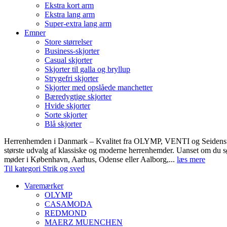
Ekstra kort arm
Ekstra lang arm
Super-extra lang arm
Emner
Store størrelser
Business-skjorter
Casual skjorter
Skjorter til galla og bryllup
Strygefri skjorter
Skjorter med opslåede manchetter
Bæredygtige skjorter
Hvide skjorter
Sorte skjorter
Blå skjorter
Herrenhemden i Danmark – Kvalitet fra OLYMP, VENTI og Seidens
største udvalg af klassiske og moderne herrenhemder. Uanset om du sø
møder i København, Aarhus, Odense eller Aalborg,...
læs mere
Til kategori Strik og sved
Varemærker
OLYMP
CASAMODA
REDMOND
MAERZ MUENCHEN