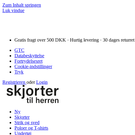
Zum Inhalt springen
Luk vindue
Gratis fragt over 500 DKK · Hurtig levering · 30 dages returret
GTC
Databeskyttelse
Fortrydelsesret
Cookie-indstillinger
Tryk
Registrieren
oder
Login
Ny
Skjorter
Strik og sved
Poloer og T-shirts
Undertøj