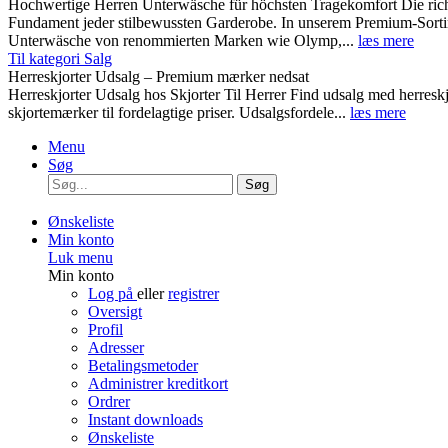
Hochwertige Herren Unterwäsche für höchsten Tragekomfort Die rich
Fundament jeder stilbewussten Garderobe. In unserem Premium-Sortim
Unterwäsche von renommierten Marken wie Olymp,...
læs mere
Til kategori Salg
Herreskjorter Udsalg – Premium mærker nedsat
Herreskjorter Udsalg hos Skjorter Til Herrer Find udsalg med he
skjortemærker til fordelagtige priser. Udsalgsfordele...
læs mere
Menu
Søg
Søg
Ønskeliste
Min konto
Luk menu
Min konto
Log på
eller
registrer
Oversigt
Profil
Adresser
Betalingsmetoder
Administrer kreditkort
Ordrer
Instant downloads
Ønskeliste