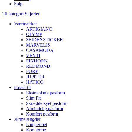
Salg
Til kategori Skjorter
Varemærker
ARTIGIANO
OLYMP
SEIDENSTICKER
MARVELIS
CASAMODA
VENTI
EINHORN
REDMOND
PURE
JUPITER
HATICO
Passer til
Ekstra slank pasform
Slim Fit
Skræddersyet pasform
Almindelig pasform
Komfort pasform
Ærmelængder
Langærmet
Kort ærme