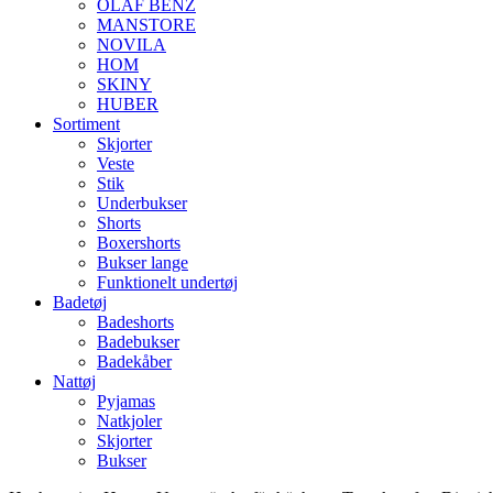
OLAF BENZ
MANSTORE
NOVILA
HOM
SKINY
HUBER
Sortiment
Skjorter
Veste
Stik
Underbukser
Shorts
Boxershorts
Bukser lange
Funktionelt undertøj
Badetøj
Badeshorts
Badebukser
Badekåber
Nattøj
Pyjamas
Natkjoler
Skjorter
Bukser