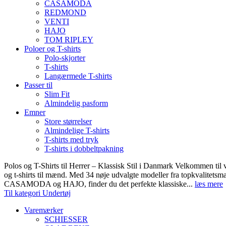
CASAMODA
REDMOND
VENTI
HAJO
TOM RIPLEY
Poloer og T-shirts
Polo-skjorter
T-shirts
Langærmede T-shirts
Passer til
Slim Fit
Almindelig pasform
Emner
Store størrelser
Almindelige T-shirts
T-shirts med tryk
T-shirts i dobbeltpakning
Polos og T-Shirts til Herrer – Klassisk Stil i Danmark Velkommen til 
og t-shirts til mænd. Med 34 nøje udvalgte modeller fra topkvali
CASAMODA og HAJO, finder du det perfekte klassiske...
læs mere
Til kategori Undertøj
Varemærker
SCHIESSER