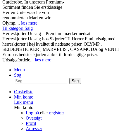
Garderobe. In unserem Premium-
Sortiment finden Sie erstklassige
Herren Unterwäsche von
renommierten Marken wie
Olymp,...
læs mere
Til kategori Salg
Herreskjorter Udsalg – Premium mærker nedsat
Herreskjorter Udsalg hos Skjorter Til Herrer Find udsalg med
herreskjorter i høj kvalitet til nedsatte priser. OLYMP ,
SEIDENSTICKER , MARVELIS , CASAMODA og VENTI –
Europas bedste skjortemærker til fordelagtige priser.
Udsalgsfordele...
læs mere
Menu
Søg
Søg
Ønskeliste
Min konto
Luk menu
Min konto
Log på
eller
registrer
Oversigt
Profil
Adresser