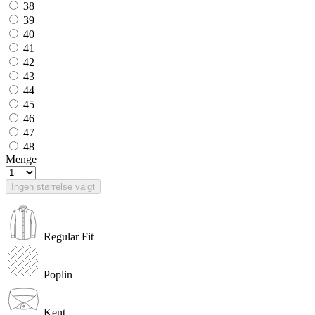
38
39
40
41
42
43
44
45
46
47
48
Menge
Ingen størrelse valgt
Regular Fit
Poplin
Kent