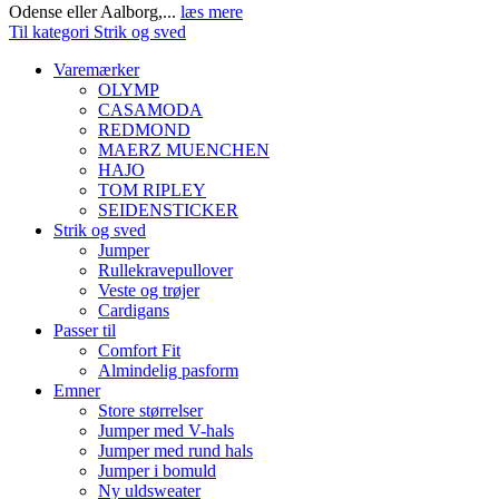
Odense eller Aalborg,...
læs mere
Til kategori Strik og sved
Varemærker
OLYMP
CASAMODA
REDMOND
MAERZ MUENCHEN
HAJO
TOM RIPLEY
SEIDENSTICKER
Strik og sved
Jumper
Rullekravepullover
Veste og trøjer
Cardigans
Passer til
Comfort Fit
Almindelig pasform
Emner
Store størrelser
Jumper med V-hals
Jumper med rund hals
Jumper i bomuld
Ny uldsweater