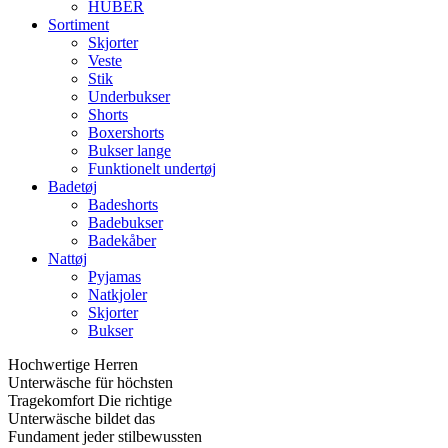
HUBER
Sortiment
Skjorter
Veste
Stik
Underbukser
Shorts
Boxershorts
Bukser lange
Funktionelt undertøj
Badetøj
Badeshorts
Badebukser
Badekåber
Nattøj
Pyjamas
Natkjoler
Skjorter
Bukser
Hochwertige Herren
Unterwäsche für höchsten
Tragekomfort Die richtige
Unterwäsche bildet das
Fundament jeder stilbewussten