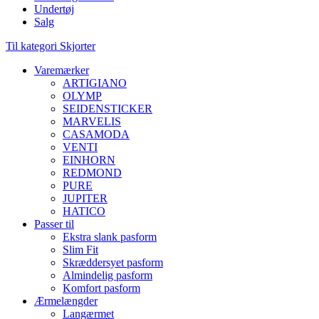
Undertøj
Salg
Til kategori Skjorter
Varemærker
ARTIGIANO
OLYMP
SEIDENSTICKER
MARVELIS
CASAMODA
VENTI
EINHORN
REDMOND
PURE
JUPITER
HATICO
Passer til
Ekstra slank pasform
Slim Fit
Skræddersyet pasform
Almindelig pasform
Komfort pasform
Ærmelængder
Langærmet