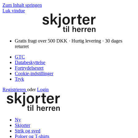
Zum Inhalt springen
Luk vindue
Gratis fragt over 500 DKK · Hurtig levering · 30 dages
returret
GTC
Databeskyttelse
Fortrydelsesret
Cookie-indstillinger
Tryk
Registrieren
oder
Login
Ny
Skjorter
Strik og sved
Poloer og T-shirts