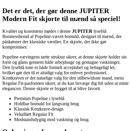
Det er det, der gør denne JUPITER
Modern Fit skjorte til mænd så speciel!
Kvalitet og konsistens mødes i denne
JUPITER
lyseblå
Businesshemd af Popeline-vævet bomuld, designet til mænd, der
påskønner der klassiske værdier. En skjorte, der ikke gør
kompromiser.
Popeline-vævingens tætte struktur sikrer, at denne skjorte holder sin
form og glans gennem både arbejdsuge og gentagne vaskninger.
Den lyseblå tone er både formelt acceptabel og behageligt let,
hvilket gør den til et alsidigt valg for enhver professionel.
Kentkraven er det naturlige valg for den stilbewidsste mand, mens
Regular Fit-pasformen sikrer, at du kan bevæge dig frit uden at miste
elegancen. Denne skjorte er bygget til at blive favorit.
Premium Popeline i lyseblå
Holdbar bomuld for langvarig brug
Klassisk Kentkrave-design
Veludført Regular Fit
Modstandsdygtig mod vaskning og brug