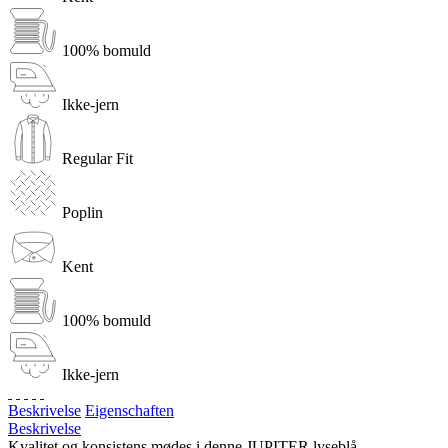
100% bomuld
Ikke-jern
Regular Fit
Poplin
Kent
100% bomuld
Ikke-jern
Beskrivelse
Eigenschaften
Beskrivelse
Kvalitet og konsistens mødes i denne JUPITER lyseblå