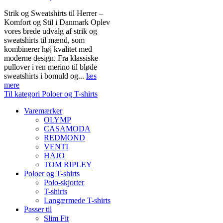
Strik og Sweatshirts til Herrer –
Komfort og Stil i Danmark Oplev
vores brede udvalg af strik og
sweatshirts til mænd, som
kombinerer høj kvalitet med
moderne design. Fra klassiske
pullover i ren merino til bløde
sweatshirts i bomuld og...
læs
mere
Til kategori Poloer og T-shirts
Varemærker
OLYMP
CASAMODA
REDMOND
VENTI
HAJO
TOM RIPLEY
Poloer og T-shirts
Polo-skjorter
T-shirts
Langærmede T-shirts
Passer til
Slim Fit