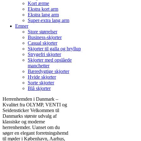
Kort ærme
Ekstra kort arm
Ekstra lang arm
Super-extra lang arm
Emner
Store størrelser
Business-skjorter
Casual skjorter
Skjorter til galla og bryllup
Strygefri skjorter
Skjorter med opslåede
manchetter
Bæredygtige skjorter
Hvide skjorter
Sorte skjorter
Blå skjorter
Herrenhemden i Danmark –
Kvalitet fra OLYMP, VENTI og
Seidensticker Velkommen til
Danmarks største udvalg af
klassiske og moderne
herrenhemder. Uanset om du
søger en elegant forretningshemd
til møder i København, Aarhus,