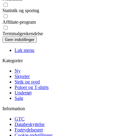
Statistik og sporing
Affiliate-program
Terminalgenkendelse
Luk menu
Kategorier
Ny
Skjorter
Strik og sved
Poloer og T-shirts
Undertøj
Salg
Information
GTC
Databeskyttelse
Fortrydelsesret
Cookie-indstillinger