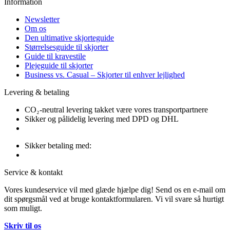
Information
Newsletter
Om os
Den ultimative skjorteguide
Størrelsesguide til skjorter
Guide til kravestile
Plejeguide til skjorter
Business vs. Casual – Skjorter til enhver lejlighed
Levering & betaling
CO₂-neutral levering takket være vores transportpartnere
Sikker og pålidelig levering med DPD og DHL
Sikker betaling med:
Service & kontakt
Vores kundeservice vil med glæde hjælpe dig! Send os en e-mail om
dit spørgsmål ved at bruge kontaktformularen. Vi vil svare så hurtigt
som muligt.
Skriv til os