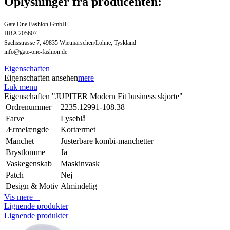
Oplysninger fra producenten:
Gate One Fashion GmbH
HRA 205607
Sachsstrasse 7, 49835 Wietmarschen/Lohne, Tyskland
info@gate-one-fashion.de
Eigenschaften
Eigenschaften ansehen
mere
Luk menu
Eigenschaften "JUPITER Modern Fit business skjorte"
Ordrenummer
2235.12991-108.38
Farve
Lyseblå
Ærmelængde
Kortærmet
Manchet
Justerbare kombi-manchetter
Brystlomme
Ja
Vaskegenskab
Maskinvask
Patch
Nej
Design & Motiv
Almindelig
Vis mere +
Lignende produkter
Lignende produkter