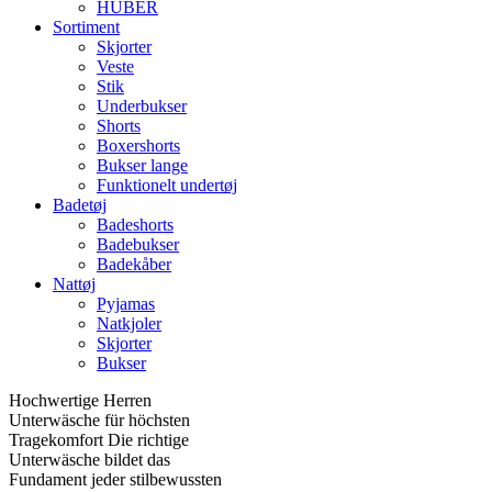
HUBER
Sortiment
Skjorter
Veste
Stik
Underbukser
Shorts
Boxershorts
Bukser lange
Funktionelt undertøj
Badetøj
Badeshorts
Badebukser
Badekåber
Nattøj
Pyjamas
Natkjoler
Skjorter
Bukser
Hochwertige Herren
Unterwäsche für höchsten
Tragekomfort Die richtige
Unterwäsche bildet das
Fundament jeder stilbewussten