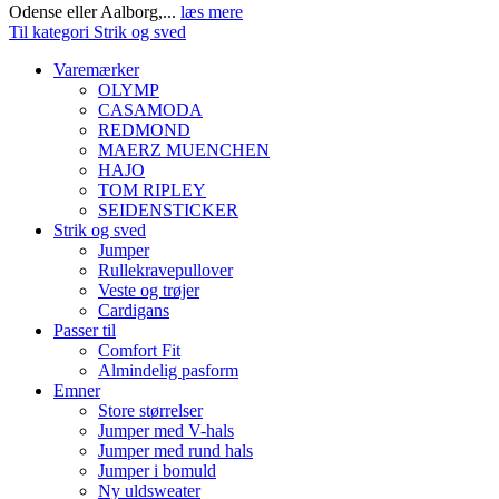
Odense eller Aalborg,...
læs mere
Til kategori Strik og sved
Varemærker
OLYMP
CASAMODA
REDMOND
MAERZ MUENCHEN
HAJO
TOM RIPLEY
SEIDENSTICKER
Strik og sved
Jumper
Rullekravepullover
Veste og trøjer
Cardigans
Passer til
Comfort Fit
Almindelig pasform
Emner
Store størrelser
Jumper med V-hals
Jumper med rund hals
Jumper i bomuld
Ny uldsweater