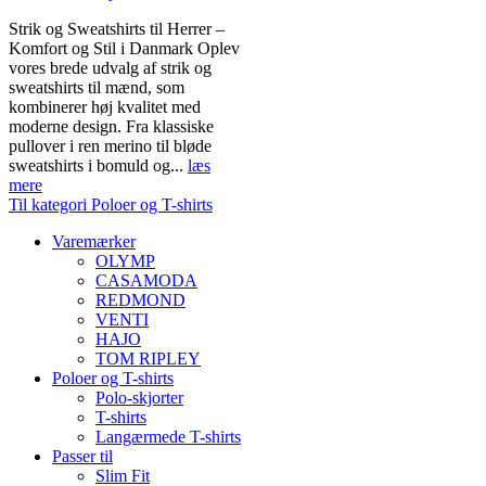
Strik og Sweatshirts til Herrer –
Komfort og Stil i Danmark Oplev
vores brede udvalg af strik og
sweatshirts til mænd, som
kombinerer høj kvalitet med
moderne design. Fra klassiske
pullover i ren merino til bløde
sweatshirts i bomuld og...
læs
mere
Til kategori Poloer og T-shirts
Varemærker
OLYMP
CASAMODA
REDMOND
VENTI
HAJO
TOM RIPLEY
Poloer og T-shirts
Polo-skjorter
T-shirts
Langærmede T-shirts
Passer til
Slim Fit