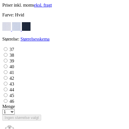
Priser inkl. moms
eksl. fragt
Farve:
Hvid
Størrelse:
Størrelsesskema
37
38
39
40
41
42
43
44
45
46
Menge
Ingen størrelse valgt