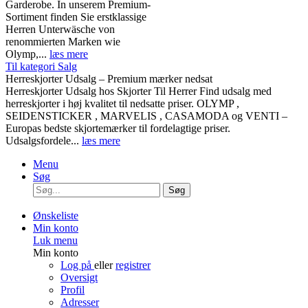
Garderobe. In unserem Premium-
Sortiment finden Sie erstklassige
Herren Unterwäsche von
renommierten Marken wie
Olymp,...
læs mere
Til kategori Salg
Herreskjorter Udsalg – Premium mærker nedsat
Herreskjorter Udsalg hos Skjorter Til Herrer Find udsalg med
herreskjorter i høj kvalitet til nedsatte priser. OLYMP ,
SEIDENSTICKER , MARVELIS , CASAMODA og VENTI –
Europas bedste skjortemærker til fordelagtige priser.
Udsalgsfordele...
læs mere
Menu
Søg
Søg
Ønskeliste
Min konto
Luk menu
Min konto
Log på
eller
registrer
Oversigt
Profil
Adresser