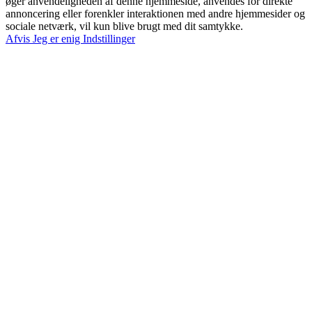
øger anvendeligheden af denne hjemmeside, anvendes for direkte
annoncering eller forenkler interaktionen med andre hjemmesider og
sociale netværk, vil kun blive brugt med dit samtykke.
Afvis
Jeg er enig
Indstillinger