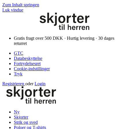
Zum Inhalt springen
Luk vindue
Gratis fragt over 500 DKK · Hurtig levering · 30 dages
returret
GTC
Databeskyttelse
Fortrydelsesret
Cookie-indstillinger
Tryk
Registrieren
oder
Login
Ny
Skjorter
Strik og sved
Poloer og T-shirts