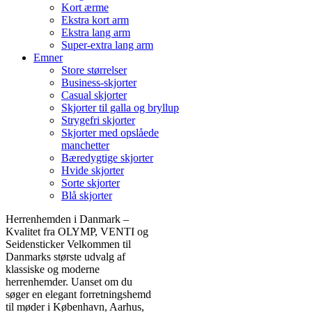
Kort ærme
Ekstra kort arm
Ekstra lang arm
Super-extra lang arm
Emner
Store størrelser
Business-skjorter
Casual skjorter
Skjorter til galla og bryllup
Strygefri skjorter
Skjorter med opslåede
manchetter
Bæredygtige skjorter
Hvide skjorter
Sorte skjorter
Blå skjorter
Herrenhemden i Danmark –
Kvalitet fra OLYMP, VENTI og
Seidensticker Velkommen til
Danmarks største udvalg af
klassiske og moderne
herrenhemder. Uanset om du
søger en elegant forretningshemd
til møder i København, Aarhus,