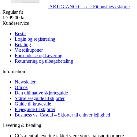
ARTIGIANO Classic Fit business skjorte
Regular fit
1.799,00 kr
Kundeservice
Bestil
Login og registrering
Betaling
Værdikuponer
Forsendelse og Levering
Returnering og tilbagebetaling
Information
Newsletter
Om os
Den ultimative skjorteguide
Størrelsesguide til skjorter
Guide til kravestile
Plejeguide til skjorter
Business vs. Casual – Skjorter til enhver lejlighed
Levering & betaling
CO₂-neutral levering takket være vores transportpartnere