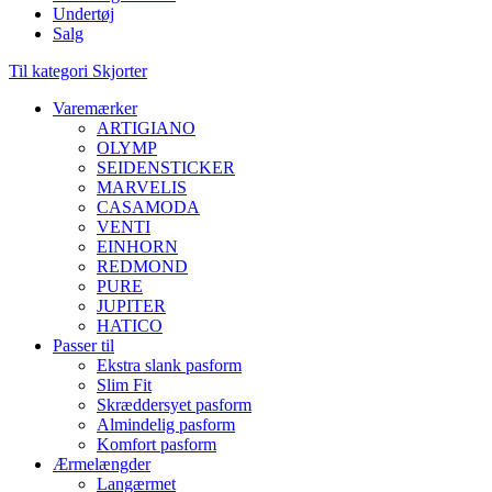
Undertøj
Salg
Til kategori Skjorter
Varemærker
ARTIGIANO
OLYMP
SEIDENSTICKER
MARVELIS
CASAMODA
VENTI
EINHORN
REDMOND
PURE
JUPITER
HATICO
Passer til
Ekstra slank pasform
Slim Fit
Skræddersyet pasform
Almindelig pasform
Komfort pasform
Ærmelængder
Langærmet