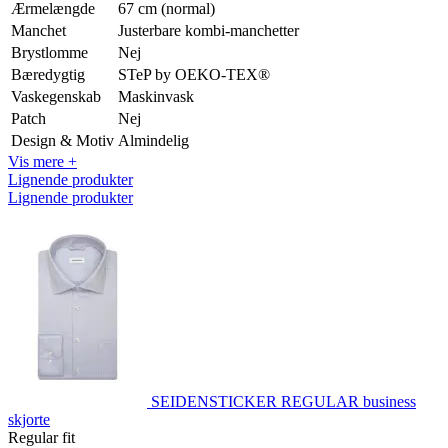
Ærmelængde
67 cm (normal)
Manchet
Justerbare kombi-manchetter
Brystlomme
Nej
Bæredygtig
STeP by OEKO-TEX®
Vaskegenskab
Maskinvask
Patch
Nej
Design & Motiv
Almindelig
Vis mere +
Lignende produkter
Lignende produkter
SEIDENSTICKER REGULAR business
skjorte
Regular fit