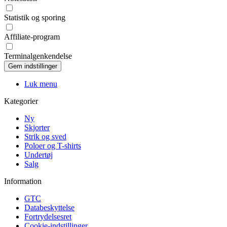
Statistik og sporing
Affiliate-program
Terminalgenkendelse
Luk menu
Kategorier
Ny
Skjorter
Strik og sved
Poloer og T-shirts
Undertøj
Salg
Information
GTC
Databeskyttelse
Fortrydelsesret
Cookie-indstillinger