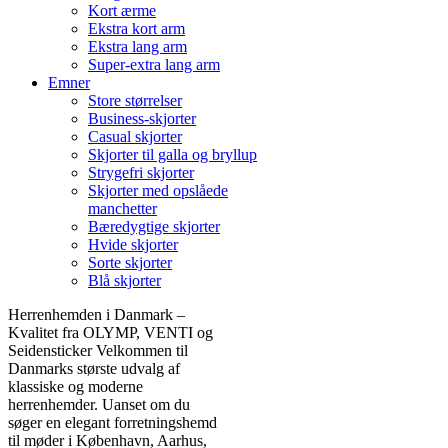
Kort ærme
Ekstra kort arm
Ekstra lang arm
Super-extra lang arm
Emner
Store størrelser
Business-skjorter
Casual skjorter
Skjorter til galla og bryllup
Strygefri skjorter
Skjorter med opslåede
manchetter
Bæredygtige skjorter
Hvide skjorter
Sorte skjorter
Blå skjorter
Herrenhemden i Danmark –
Kvalitet fra OLYMP, VENTI og
Seidensticker Velkommen til
Danmarks største udvalg af
klassiske og moderne
herrenhemder. Uanset om du
søger en elegant forretningshemd
til møder i København, Aarhus,