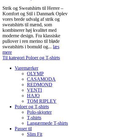
Strik og Sweatshirts til Herrer –
Komfort og Stil i Danmark Oplev
vores brede udvalg af strik og
sweatshirts til mænd, som
kombinerer høj kvalitet med
moderne design. Fra klassiske
pullover i ren merino til bløde
sweatshirts i bomuld og...
læs
mere
Til kategori Poloer og T-shirts
Varemærker
OLYMP
CASAMODA
REDMOND
VENTI
HAJO
TOM RIPLEY
Poloer og T-shirts
Polo-skjorter
T-shirts
Langærmede T-shirts
Passer til
Slim Fit