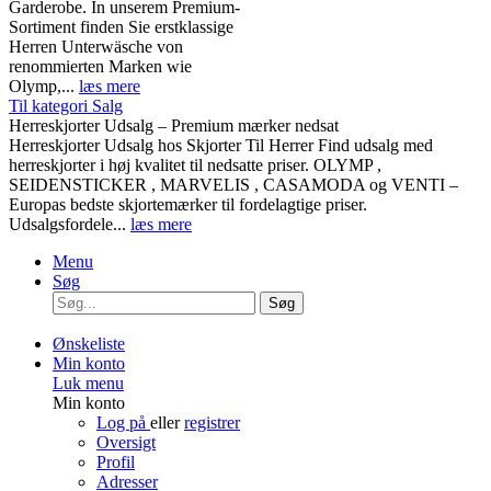
Garderobe. In unserem Premium-
Sortiment finden Sie erstklassige
Herren Unterwäsche von
renommierten Marken wie
Olymp,...
læs mere
Til kategori Salg
Herreskjorter Udsalg – Premium mærker nedsat
Herreskjorter Udsalg hos Skjorter Til Herrer Find udsalg med
herreskjorter i høj kvalitet til nedsatte priser. OLYMP ,
SEIDENSTICKER , MARVELIS , CASAMODA og VENTI –
Europas bedste skjortemærker til fordelagtige priser.
Udsalgsfordele...
læs mere
Menu
Søg
Søg
Ønskeliste
Min konto
Luk menu
Min konto
Log på
eller
registrer
Oversigt
Profil
Adresser