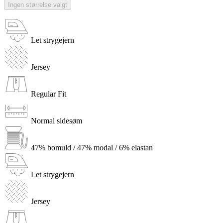
Ingen størrelse valgt
Let strygejern
Jersey
Regular Fit
Normal sidesøm
47% bomuld / 47% modal / 6% elastan
Let strygejern
Jersey