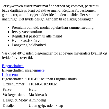
Jersey-væven sikrer maksimal åndbarhed og komfort, perfect til
både dagligdags brug og aktive mænd. RegularFit pasformen
garanterer, at undertøjet sidder idealt uden at slide eller stramme
unaturligt. Det hvide design gør dem til et alsidig basislager.
Premium bomuld, modal og elasthan sammensætning
Jersey vævestruktur
RegularFit pasform til alle mænd
Hvid klassisk farve
Langvarig holdbarhed
Vask ved 40°C uden blegemidler for at bevare materialets kvalitet og
hvide farve over tid.
Eigenschaften
Eigenschaften ansehen
mere
Luk menu
Eigenschaften "HUBER hautnah Original shorts"
Ordrenummer
110146-010500.M
Farve
Hvid
Vaskegenskab
Maskinvask
Design & Motiv
Almindelig
Detaljer
Uden gylp, uden knap