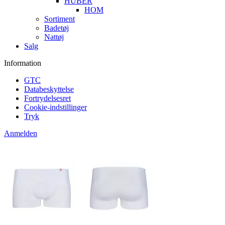
HUBER
HOM
Sortiment
Badetøj
Nattøj
Salg
Information
GTC
Databeskyttelse
Fortrydelsesret
Cookie-indstillinger
Tryk
Anmelden