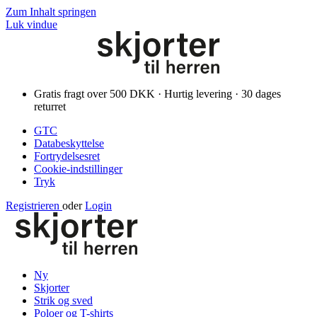
Zum Inhalt springen
Luk vindue
Gratis fragt over 500 DKK · Hurtig levering · 30 dages
returret
GTC
Databeskyttelse
Fortrydelsesret
Cookie-indstillinger
Tryk
Registrieren
oder
Login
Ny
Skjorter
Strik og sved
Poloer og T-shirts