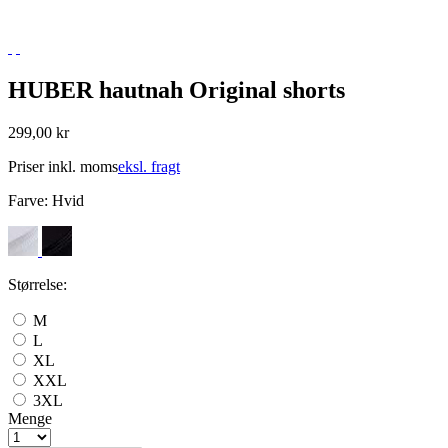
HUBER hautnah Original shorts
299,00 kr
Priser inkl. moms
eksl. fragt
Farve:
Hvid
Størrelse:
M
L
XL
XXL
3XL
Menge