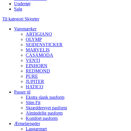
Undertøj
Salg
Til kategori Skjorter
Varemærker
ARTIGIANO
OLYMP
SEIDENSTICKER
MARVELIS
CASAMODA
VENTI
EINHORN
REDMOND
PURE
JUPITER
HATICO
Passer til
Ekstra slank pasform
Slim Fit
Skræddersyet pasform
Almindelig pasform
Komfort pasform
Ærmelængder
Langærmet