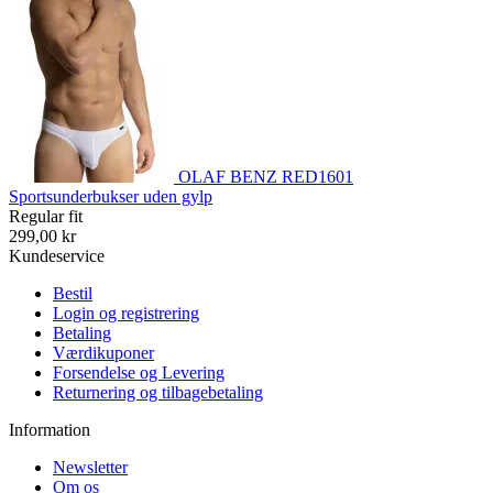
OLAF BENZ RED1601
Sportsunderbukser uden gylp
Regular fit
299,00 kr
Kundeservice
Bestil
Login og registrering
Betaling
Værdikuponer
Forsendelse og Levering
Returnering og tilbagebetaling
Information
Newsletter
Om os