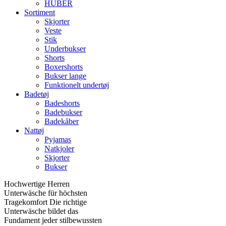
HUBER
Sortiment
Skjorter
Veste
Stik
Underbukser
Shorts
Boxershorts
Bukser lange
Funktionelt undertøj
Badetøj
Badeshorts
Badebukser
Badekåber
Nattøj
Pyjamas
Natkjoler
Skjorter
Bukser
Hochwertige Herren
Unterwäsche für höchsten
Tragekomfort Die richtige
Unterwäsche bildet das
Fundament jeder stilbewussten