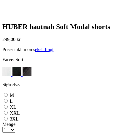
HUBER hautnah Soft Modal shorts
299,00 kr
Priser inkl. moms
eksl. fragt
Farve:
Sort
Størrelse:
M
L
XL
XXL
3XL
Menge