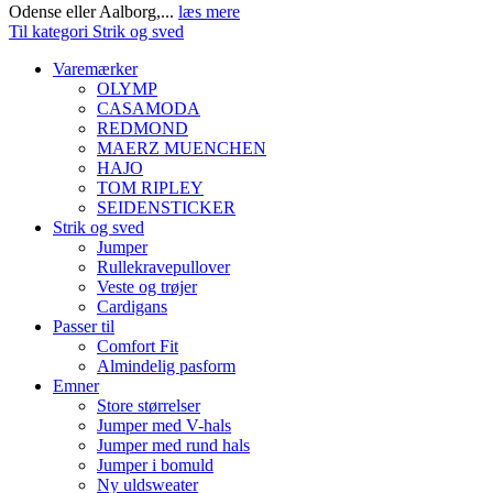
Odense eller Aalborg,...
læs mere
Til kategori Strik og sved
Varemærker
OLYMP
CASAMODA
REDMOND
MAERZ MUENCHEN
HAJO
TOM RIPLEY
SEIDENSTICKER
Strik og sved
Jumper
Rullekravepullover
Veste og trøjer
Cardigans
Passer til
Comfort Fit
Almindelig pasform
Emner
Store størrelser
Jumper med V-hals
Jumper med rund hals
Jumper i bomuld
Ny uldsweater