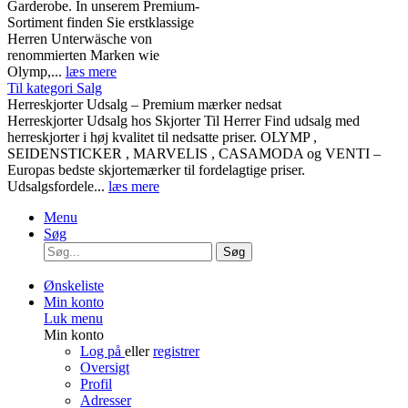
Garderobe. In unserem Premium-
Sortiment finden Sie erstklassige
Herren Unterwäsche von
renommierten Marken wie
Olymp,...
læs mere
Til kategori Salg
Herreskjorter Udsalg – Premium mærker nedsat
Herreskjorter Udsalg hos Skjorter Til Herrer Find udsalg med
herreskjorter i høj kvalitet til nedsatte priser. OLYMP ,
SEIDENSTICKER , MARVELIS , CASAMODA og VENTI –
Europas bedste skjortemærker til fordelagtige priser.
Udsalgsfordele...
læs mere
Menu
Søg
Søg
Ønskeliste
Min konto
Luk menu
Min konto
Log på
eller
registrer
Oversigt
Profil
Adresser