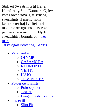
Strik og Sweatshirts til Herrer –
Komfort og Stil i Danmark Oplev
vores brede udvalg af strik og
sweatshirts til mænd, som
kombinerer høj kvalitet med
moderne design. Fra klassiske
pullover i ren merino til bløde
sweatshirts i bomuld og...
læs
mere
Til kategori Poloer og T-shirts
Varemærker
OLYMP
CASAMODA
REDMOND
VENTI
HAJO
TOM RIPLEY
Poloer og T-shirts
Polo-skjorter
T-shirts
Langærmede T-shirts
Passer til
Slim Fit