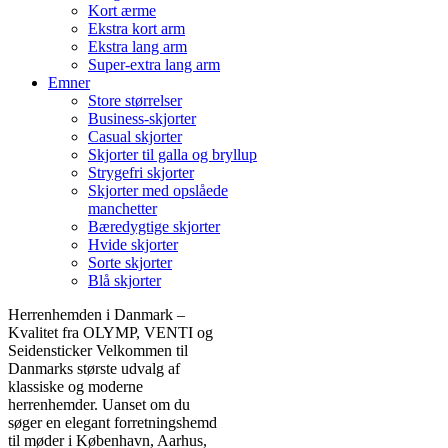
Kort ærme
Ekstra kort arm
Ekstra lang arm
Super-extra lang arm
Emner
Store størrelser
Business-skjorter
Casual skjorter
Skjorter til galla og bryllup
Strygefri skjorter
Skjorter med opslåede
manchetter
Bæredygtige skjorter
Hvide skjorter
Sorte skjorter
Blå skjorter
Herrenhemden i Danmark –
Kvalitet fra OLYMP, VENTI og
Seidensticker Velkommen til
Danmarks største udvalg af
klassiske og moderne
herrenhemder. Uanset om du
søger en elegant forretningshemd
til møder i København, Aarhus,