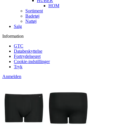
HUBER
HOM
Sortiment
Badetøj
Nattøj
Salg
Information
GTC
Databeskyttelse
Fortrydelsesret
Cookie-indstillinger
Tryk
Anmelden