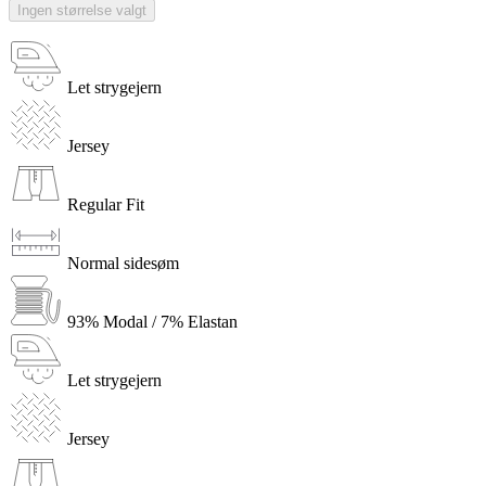
Ingen størrelse valgt
Let strygejern
Jersey
Regular Fit
Normal sidesøm
93% Modal / 7% Elastan
Let strygejern
Jersey