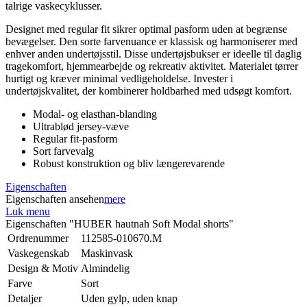
talrige vaskecyklusser.
Designet med regular fit sikrer optimal pasform uden at begrænse
bevægelser. Den sorte farvenuance er klassisk og harmoniserer med
enhver anden undertøjsstil. Disse undertøjsbukser er ideelle til daglig
tragekomfort, hjemmearbejde og rekreativ aktivitet. Materialet tørrer
hurtigt og kræver minimal vedligeholdelse. Invester i
undertøjskvalitet, der kombinerer holdbarhed med udsøgt komfort.
Modal- og elasthan-blanding
Ultrablød jersey-væve
Regular fit-pasform
Sort farvevalg
Robust konstruktion og bliv længerevarende
Eigenschaften
Eigenschaften ansehen
mere
Luk menu
Eigenschaften "HUBER hautnah Soft Modal shorts"
Ordrenummer
112585-010670.M
Vaskegenskab
Maskinvask
Design & Motiv
Almindelig
Farve
Sort
Detaljer
Uden gylp, uden knap