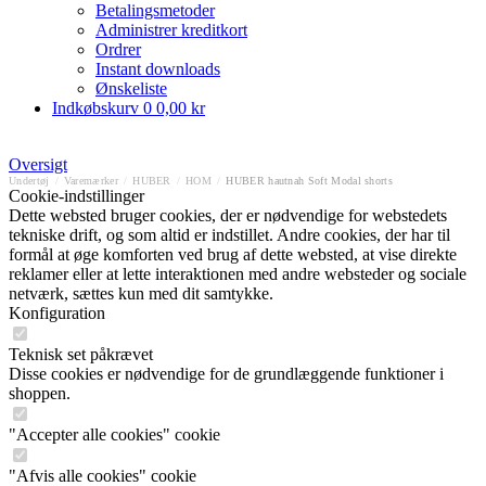
Betalingsmetoder
Administrer kreditkort
Ordrer
Instant downloads
Ønskeliste
Indkøbskurv
0
0,00 kr
Oversigt
Undertøj
/
Varemærker
/
HUBER
/
HOM
/
HUBER hautnah Soft Modal shorts
Cookie-indstillinger
Dette websted bruger cookies, der er nødvendige for webstedets
tekniske drift, og som altid er indstillet. Andre cookies, der har til
formål at øge komforten ved brug af dette websted, at vise direkte
reklamer eller at lette interaktionen med andre websteder og sociale
netværk, sættes kun med dit samtykke.
Konfiguration
Teknisk set påkrævet
Disse cookies er nødvendige for de grundlæggende funktioner i
shoppen.
"Accepter alle cookies" cookie
"Afvis alle cookies" cookie