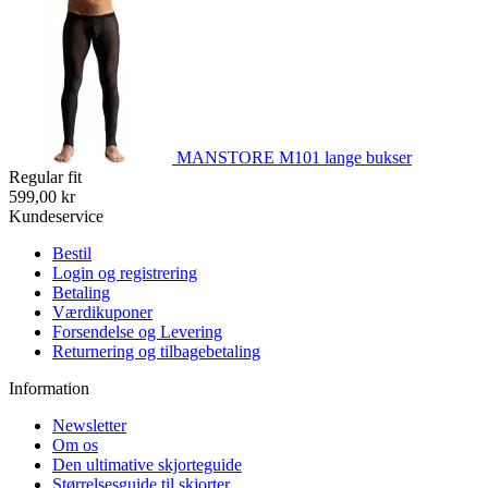
MANSTORE M101 lange bukser
Regular fit
599,00 kr
Kundeservice
Bestil
Login og registrering
Betaling
Værdikuponer
Forsendelse og Levering
Returnering og tilbagebetaling
Information
Newsletter
Om os
Den ultimative skjorteguide
Størrelsesguide til skjorter