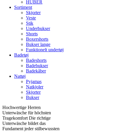
HUBER
Sortiment
Skjorter
Veste
Stik
Underbukser
Shorts
Boxershorts
Bukser lange
Funktionelt undertøj
Badetøj
Badeshorts
Badebukser
Badekåber
Nattøj
Pyjamas
Natkjoler
Skjorter
Bukser
Hochwertige Herren
Unterwäsche für höchsten
Tragekomfort Die richtige
Unterwäsche bildet das
Fundament jeder stilbewussten