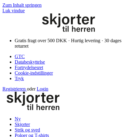
Zum Inhalt springen
Luk vindue
Gratis fragt over 500 DKK · Hurtig levering · 30 dages
returret
GTC
Databeskyttelse
Fortrydelsesret
Cookie-indstillinger
Tryk
Registrieren
oder
Login
Ny
Skjorter
Strik og sved
Poloer og T-shirts