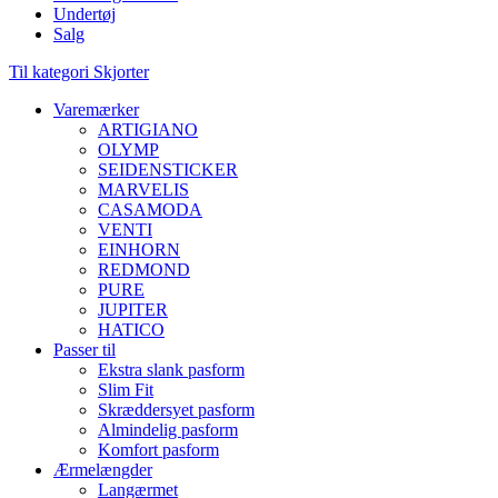
Undertøj
Salg
Til kategori Skjorter
Varemærker
ARTIGIANO
OLYMP
SEIDENSTICKER
MARVELIS
CASAMODA
VENTI
EINHORN
REDMOND
PURE
JUPITER
HATICO
Passer til
Ekstra slank pasform
Slim Fit
Skræddersyet pasform
Almindelig pasform
Komfort pasform
Ærmelængder
Langærmet